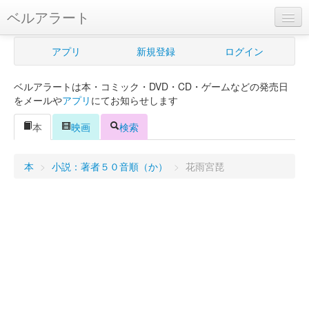
ベルアラート
ベルアラートとは
アプリ
新規登録
ログイン
ヘルプ
ベルアラートは本・コミック・DVD・CD・ゲームなどの発売日
新規登録
をメールや
アプリ
にてお知らせします
ログイン
本
映画
検索
Myカレンダー
本
>
小説：著者５０音順（か）
>
花雨宮琵
購入管理
Myシェルフ
プレミアム