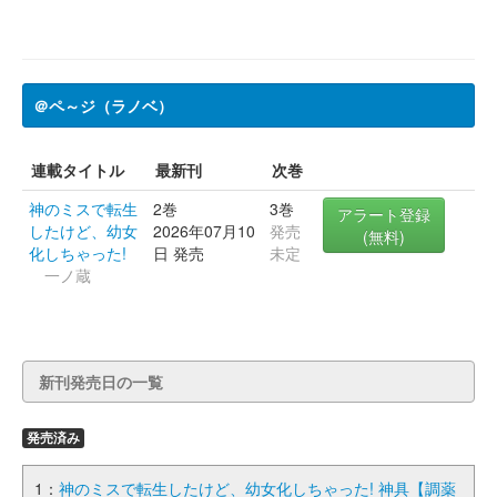
＠ペ～ジ（ラノベ）
連載タイトル
最新刊
次巻
神のミスで転生
2巻
3巻
アラート登録
したけど、幼女
2026年07月10
発売
(無料)
化しちゃった!
日 発売
未定
一ノ蔵
新刊発売日の一覧
発売済み
1：
神のミスで転生したけど、幼女化しちゃった! 神具【調薬