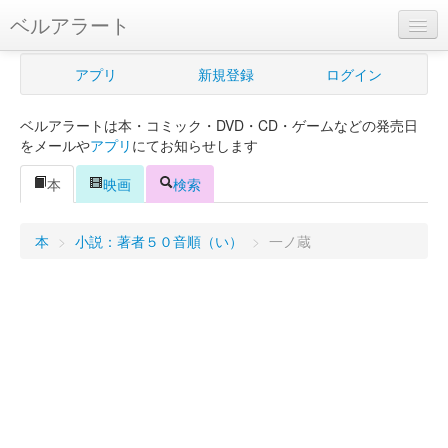
ベルアラート
ベルアラートとは
アプリ
新規登録
ログイン
ヘルプ
ベルアラートは本・コミック・DVD・CD・ゲームなどの発売日
新規登録
をメールや
アプリ
にてお知らせします
ログイン
本
映画
検索
Myカレンダー
本
>
小説：著者５０音順（い）
>
一ノ蔵
購入管理
Myシェルフ
プレミアム