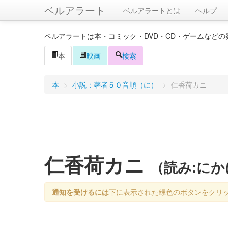
ベルアラート
ベルアラートとは
ヘルプ
ベルアラートは本・コミック・DVD・CD・ゲームなど
本
映画
検索
本
>
小説：著者５０音順（に）
>
仁香荷カニ
仁香荷カニ
（読み:に
通知を受けるには
下に表示された緑色のボタンをクリ