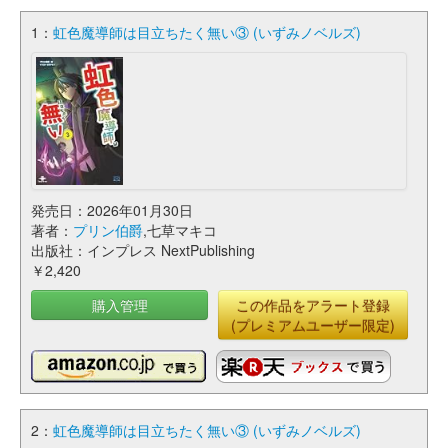
1：
虹色魔導師は目立ちたく無い③ (いずみノベルズ)
発売日：2026年01月30日
著者：
プリン伯爵
,七草マキコ
出版社：インプレス NextPublishing
￥2,420
購入管理
この作品をアラート登録
(プレミアムユーザー限定)
2：
虹色魔導師は目立ちたく無い③ (いずみノベルズ)