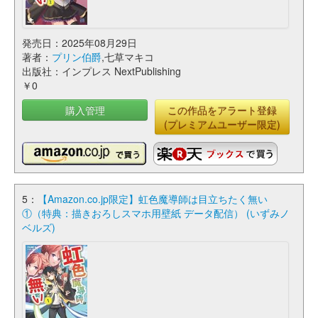
発売日：2025年08月29日
著者：
プリン伯爵
,七草マキコ
出版社：インプレス NextPublishing
￥0
購入管理
この作品をアラート登録
(プレミアムユーザー限定)
5：
【Amazon.co.jp限定】虹色魔導師は目立ちたく無い
①（特典：描きおろしスマホ用壁紙 データ配信） (いずみノ
ベルズ)