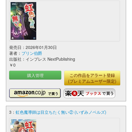
発売日：2026年01月30日
著者：
プリン伯爵
出版社：インプレス NextPublishing
￥0
購入管理
この作品をアラート登録
(プレミアムユーザー限定)
3：
虹色魔導師は目立ちたく無い② (いずみノベルズ)