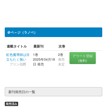
＠ペ～ジ（ラノベ）
連載タイトル
最新刊
次巻
虹色魔導師は目
1巻
2巻
アラート登録
立ちたく無い
2025年04月18
発売
(無料)
プリン伯爵
日 発売
未定
新刊発売日の一覧
発売済み