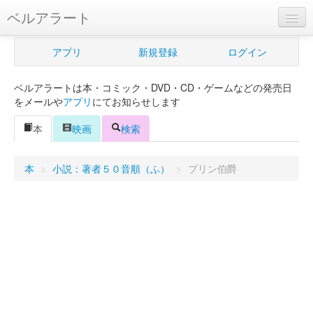
ベルアラート
ベルアラートとは
アプリ
新規登録
ログイン
ヘルプ
ベルアラートは本・コミック・DVD・CD・ゲームなどの発売日
新規登録
をメールや
アプリ
にてお知らせします
ログイン
本
映画
検索
Myカレンダー
本
>
小説：著者５０音順（ふ）
>
プリン伯爵
購入管理
Myシェルフ
プレミアム