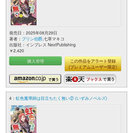
発売日：2025年08月29日
著者：
プリン伯爵
,七草マキコ
出版社：インプレス NextPublishing
￥2,420
購入管理
この作品をアラート登録
(プレミアムユーザー限定)
4：
虹色魔導師は目立ちたく無い② (いずみノベルズ)