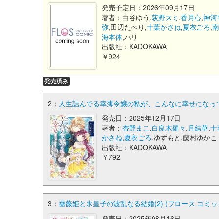
発売予定日：2026年09月17日
著者：白谷ゆう,
荻野スミ
,
香月心
,
神河
弥
,田辺たべり,
十葉かさね
,
夏衣ごろ
,
南
海本体
,ハリ
出版社：KADOKAWA
￥924
発売済み
2：
人生詰んでる幸薄令嬢の私が、こんなに幸せになってい
発売日：2025年12月17日
著者：
杏野まこ
,
白良木羅々
,
月結草
,
十
かさね
,
夏衣ごろ
,ゆずもと,藤村ゆかこ
出版社：KADOKAWA
￥792
3：
薔薇姫と氷皇子の波乱なる結婚(2) (フロース コミッ
発売日：2025年08月16日