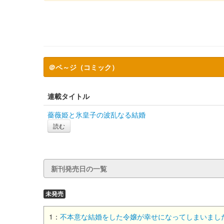
＠ペ～ジ（コミック）
連載タイトル
薔薇姫と氷皇子の波乱なる結婚
読む
新刊発売日の一覧
未発売
1：
不本意な結婚をした令嬢が幸せになってしまいましたア