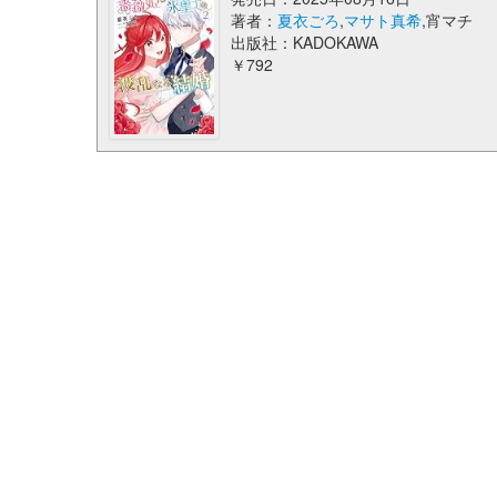
著者：
夏衣ごろ
,
マサト真希
,宵マチ
出版社：KADOKAWA
￥792