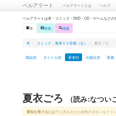
ベルアラート
ベルアラートとは
ヘルプ
ベルアラートは本・コミック・DVD・CD・ゲームなど
本
映画
検索
本
>
コミック：著者５０音順（な）
>
夏衣ごろ
雑誌別
タイトル別
著者別
出版社別
新着
夏衣ごろ
（読み:なつい
通知を受けるには
下に表示された緑色のボタンをクリ