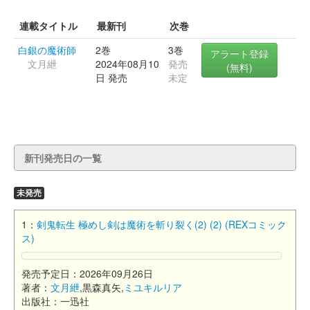
連載タイトル
最新刊
次巻
白銀の魔術師
2巻
3巻
アラート登録
文月紲
2024年08月10
発売
(無料)
日 発売
未定
新刊発売日の一覧
未発売
1：
剣鬼転生 極めし剣は魔術を斬り裂く(2) (2) (REXコミック
ス)
発売予定日：2026年09月26日
著者：
文月紲
,黒森真矢,
ミユキルリア
出版社：一迅社