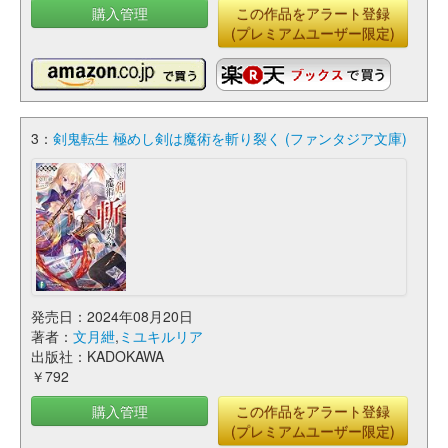
購入管理
この作品をアラート登録
(プレミアムユーザー限定)
3：
剣鬼転生 極めし剣は魔術を斬り裂く (ファンタジア文庫)
発売日：2024年08月20日
著者：
文月紲
,
ミユキルリア
出版社：KADOKAWA
￥792
購入管理
この作品をアラート登録
(プレミアムユーザー限定)