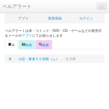
ベルアラート
ベルアラートとは
アプリ
新規登録
ログイン
ヘルプ
ベルアラートは本・コミック・DVD・CD・ゲームなどの発売日
新規登録
をメールや
アプリ
にてお知らせします
ログイン
本
映画
検索
Myカレンダー
本
>
小説：著者５０音順（ふ）
>
文月紲
購入管理
Myシェルフ
プレミアム