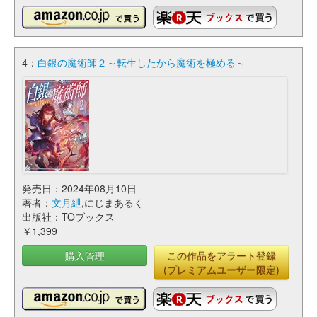
4：
白銀の魔術師２～転生したから魔術を極める～
発売日：2024年08月10日
著者：
文月紲
,にじまあるく
出版社：TOブックス
￥1,399
購入管理
この作品をアラート登録
(プレミアムユーザー限定)