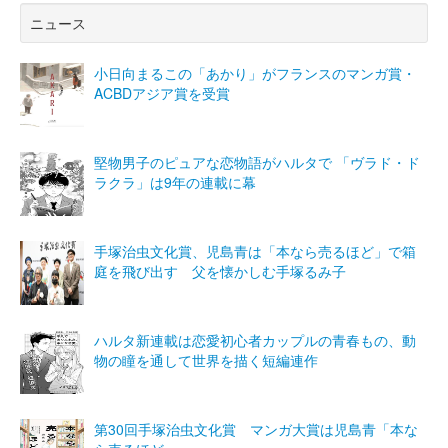
ニュース
小日向まるこの「あかり」がフランスのマンガ賞・
ACBDアジア賞を受賞
堅物男子のピュアな恋物語がハルタで 「ヴラド・ド
ラクラ」は9年の連載に幕
手塚治虫文化賞、児島青は「本なら売るほど」で箱
庭を飛び出す 父を懐かしむ手塚るみ子
ハルタ新連載は恋愛初心者カップルの青春もの、動
物の瞳を通して世界を描く短編連作
第30回手塚治虫文化賞 マンガ大賞は児島青「本な