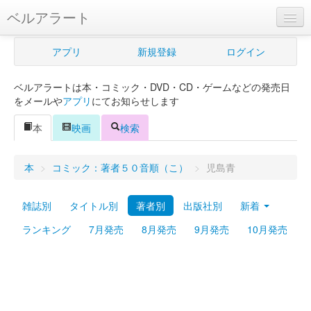
ベルアラート
ベルアラートとは
アプリ
新規登録
ログイン
ヘルプ
ベルアラートは本・コミック・DVD・CD・ゲームなどの発売日
新規登録
をメールや
アプリ
にてお知らせします
ログイン
本
映画
検索
Myカレンダー
本
>
コミック：著者５０音順（こ）
>
児島青
購入管理
雑誌別
タイトル別
著者別
出版社別
新着
Myシェルフ
ランキング
7月発売
8月発売
9月発売
10月発売
プレミアム