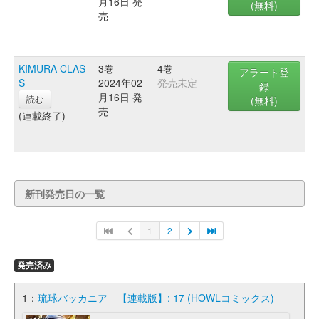
月16日 発
(無料)
売
KIMURA CLAS
3巻
4巻
アラート登
S
2024年02
発売未定
録
月16日 発
読む
(無料)
売
(連載終了)
新刊発売日の一覧
1
2
発売済み
1：
琉球バッカニア 【連載版】: 17 (HOWLコミックス)