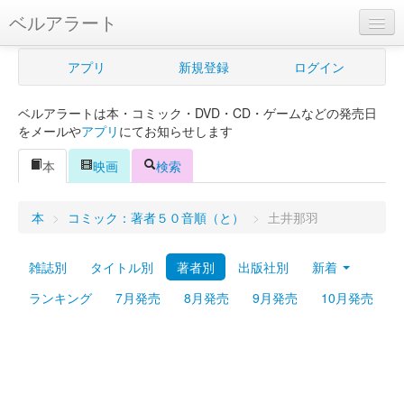
ベルアラート
ベルアラートとは
アプリ
新規登録
ログイン
ヘルプ
ベルアラートは本・コミック・DVD・CD・ゲームなどの発売日
新規登録
をメールや
アプリ
にてお知らせします
ログイン
本
映画
検索
Myカレンダー
本
>
コミック：著者５０音順（と）
>
土井那羽
購入管理
雑誌別
タイトル別
著者別
出版社別
新着
Myシェルフ
ランキング
7月発売
8月発売
9月発売
10月発売
プレミアム