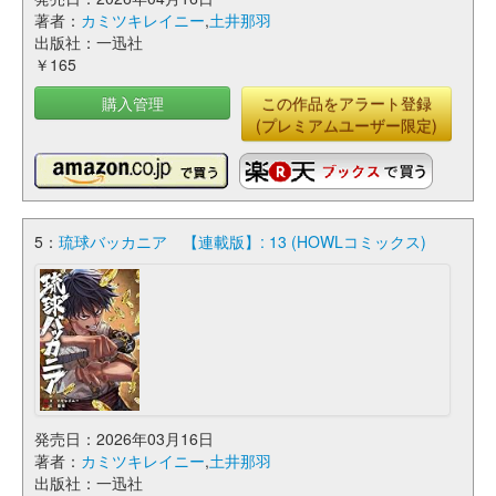
著者：
カミツキレイニー
,
土井那羽
出版社：一迅社
￥165
購入管理
この作品をアラート登録
(プレミアムユーザー限定)
5：
琉球バッカニア 【連載版】: 13 (HOWLコミックス)
発売日：2026年03月16日
著者：
カミツキレイニー
,
土井那羽
出版社：一迅社