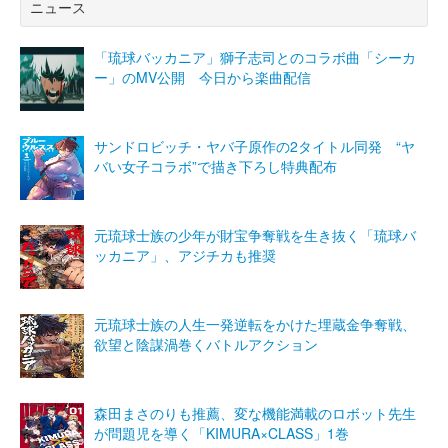
ニュース
「琉球バッカニア」獅子志司とのコラボ曲「シーカ
ー」のMV公開 今日から楽曲配信
サンドロビッチ・ヤバ子原作の2タイトル同発 “ヤ
バい女子コラボ”で描き下ろし特典配布
元琉球士族の少年が財宝争奪戦を生き抜く「琉球バ
ッカニア」、アジチカも推奨
元琉球士族の人生一発逆転をかけた埋蔵金争奪戦、
欲望と陰謀渦巻くバトルアクション
森田まさのりも推薦、変な機能満載のロボット先生
が問題児を導く「KIMURA×CLASS」1巻