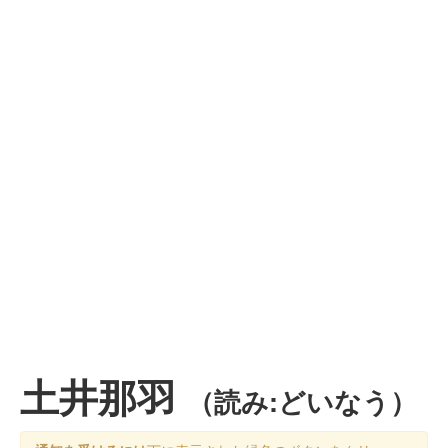
土井那羽
（読み:どいなう）