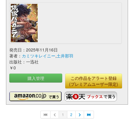
発売日：2025年11月16日
著者：
カミツキレイニー
,
土井那羽
出版社：一迅社
￥0
購入管理
この作品をアラート登録
(プレミアムユーザー限定)
1
2