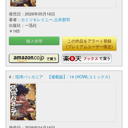
発売日：2026年05月16日
著者：
カミツキレイニー
,
土井那羽
出版社：一迅社
￥165
購入管理
この作品をアラート登録
(プレミアムユーザー限定)
4：
琉球バッカニア 【連載版】: 14 (HOWLコミックス)
発売日：2026年04月16日