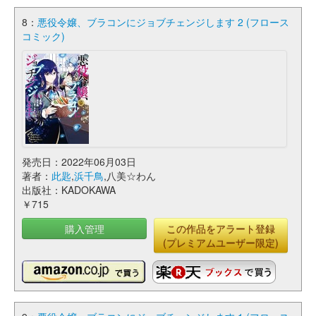
8：
悪役令嬢、ブラコンにジョブチェンジします 2 (フロース
コミック)
発売日：2022年06月03日
著者：
此匙
,
浜千鳥
,八美☆わん
出版社：KADOKAWA
￥715
購入管理
この作品をアラート登録
(プレミアムユーザー限定)