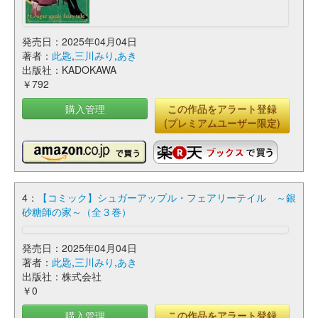
発売日：2025年04月04日
著者：
此匙
,
三川みり
,
あき
出版社：KADOKAWA
￥792
購入管理
この作品をアラート登録
(プレミアムユーザー限定)
4：
【コミック】シュガーアップル・フェアリーテイル ～銀
砂糖師の家～（全３巻）
発売日：2025年04月04日
著者：
此匙
,
三川みり
,
あき
出版社：株式会社
￥0
購入管理
この作品をアラート登録