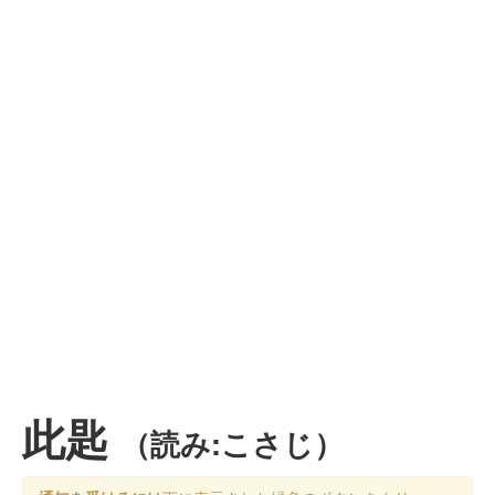
此匙
（読み:こさじ）