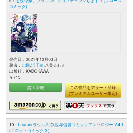
9：
悪役令嬢、ブラコンにジョブチェンジします 1 (フロース
コミック)
発売日：2021年12月03日
著者：
此匙
,
浜千鳥
,八美☆わん
出版社：KADOKAWA
￥715
購入管理
この作品をアラート登録
(プレミアムユーザー限定)
10：
Laurus(ラウルス)異世界偏愛コミックアンソロジー Vol.1
(コロナ・コミックス)