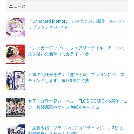
ニュース
「Unnamed Memory」の古宮九時が原作、ループ×
ラブファンタジー1巻
「シュガーアップル・フェアリーテイル」アニメの
先を描いた新章コミカライズ1巻
不滅の兄妹愛を描く「悪役令嬢、ブラコンにジョブ
チェンジします」最終3巻に特典
女子向け異世界レーベル・FLOS COMICが5周年フェ
ア、複製原画やサイン色紙がもらえる
「悪役令嬢、ブラコンにジョブチェンジ～」2巻は、
有償特典付きセットを展開