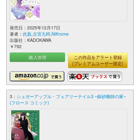
発売日：2025年12月17日
著者：
此匙
,
古宮九時
,
NiKrome
出版社：KADOKAWA
￥792
購入管理
この作品をアラート登録
(プレミアムユーザー限定)
3：
シュガーアップル・フェアリーテイル3 ~銀砂糖師の家~
(フロース コミック)