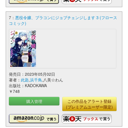
7：
悪役令嬢、ブラコンにジョブチェンジします 3 (フロース
コミック)
発売日：2023年05月02日
著者：
此匙
,
浜千鳥
,八美☆わん
出版社：KADOKAWA
￥748
購入管理
この作品をアラート登録
(プレミアムユーザー限定)