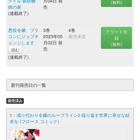
テイル 銀砂糖
月04日 発
(無料)
師の家
売
(連載終了)
悪役令嬢、ブラ
3巻
4巻
アラート登
コンにジョブチ
2023年05
発売未定
録
ェンジします
月02日 発
(無料)
売
読む
(連載終了)
新刊発売日の一覧
発売済み
1：
成り代わり令嬢のループライン2 繰り返す世界に幸せな結
末を (フロース コミック)