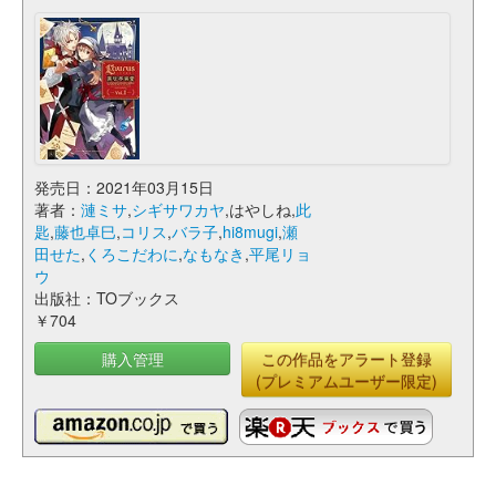
発売日：2021年03月15日
著者：
漣ミサ
,
シギサワカヤ
,はやしね,
此
匙
,
藤也卓巳
,
コリス
,
バラ子
,
hi8mugi
,
瀬
田せた
,
くろこだわに
,
なもなき
,
平尾リョ
ウ
出版社：TOブックス
￥704
購入管理
この作品をアラート登録
(プレミアムユーザー限定)