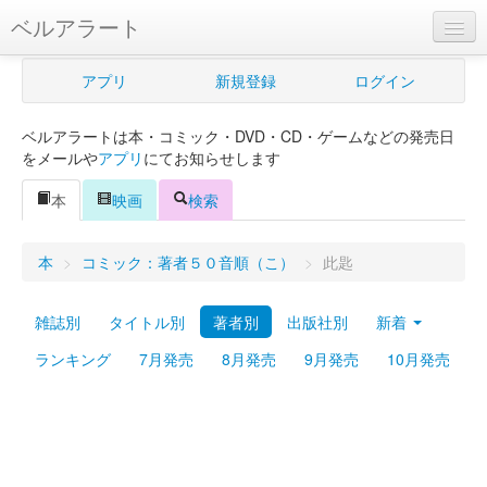
ベルアラート
ベルアラートとは
アプリ
新規登録
ログイン
ヘルプ
ベルアラートは本・コミック・DVD・CD・ゲームなどの発売日
新規登録
をメールや
アプリ
にてお知らせします
ログイン
本
映画
検索
Myカレンダー
本
>
コミック：著者５０音順（こ）
>
此匙
購入管理
雑誌別
タイトル別
著者別
出版社別
新着
Myシェルフ
ランキング
7月発売
8月発売
9月発売
10月発売
プレミアム