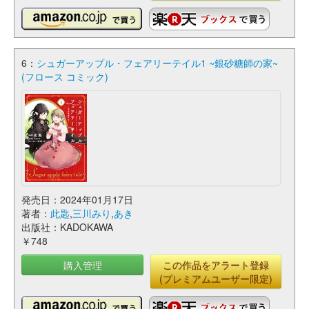
6：
シュガーアップル・フェアリーテイル1 ~銀砂糖師の家~
(フロース コミック)
発売日：2024年01月17日
著者：
此匙
,
三川みり
,
あき
出版社：KADOKAWA
￥748
購入管理
この作品をアラート登録
(プレミアムユーザー限定)