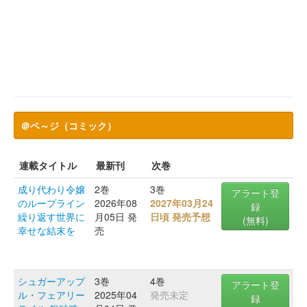
＠ペ～ジ（コミック）
連載タイトル
最新刊
次巻
成り代わり令嬢
2巻
3巻
アラート登
のループライン
2026年08
2027年03月24
録
繰り返す世界に
月05日 発
日頃 発売予想
(無料)
幸せな結末を
売
シュガーアップ
3巻
4巻
アラート登
ル・フェアリー
2025年04
発売未定
録