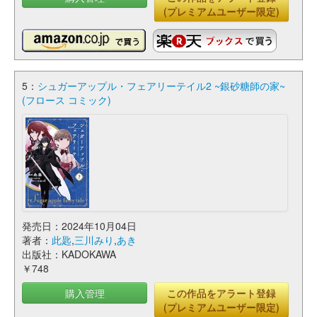
(プレミアムユーザー限定)
5：
シュガーアップル・フェアリーテイル2 ~銀砂糖師の家~
(フロース コミック)
発売日：2024年10月04日
著者：
此匙
,
三川みり
,
あき
出版社：KADOKAWA
￥748
購入管理
この作品をアラート登録
(プレミアムユーザー限定)