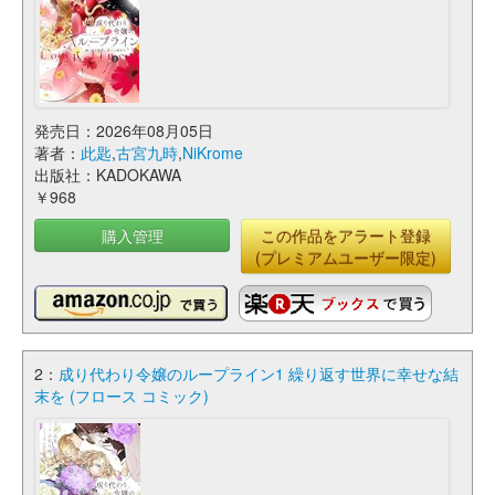
発売日：2026年08月05日
著者：
此匙
,
古宮九時
,
NiKrome
出版社：KADOKAWA
￥968
購入管理
この作品をアラート登録
(プレミアムユーザー限定)
2：
成り代わり令嬢のループライン1 繰り返す世界に幸せな結
末を (フロース コミック)