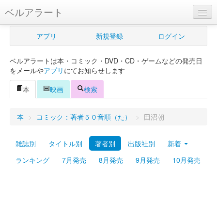
ベルアラート
ベルアラートとは
アプリ
新規登録
ログイン
ヘルプ
ベルアラートは本・コミック・DVD・CD・ゲームなどの発売日
新規登録
をメールや
アプリ
にてお知らせします
ログイン
本
映画
検索
Myカレンダー
本
>
コミック：著者５０音順（た）
>
田沼朝
購入管理
雑誌別
タイトル別
著者別
出版社別
新着
Myシェルフ
ランキング
7月発売
8月発売
9月発売
10月発売
プレミアム