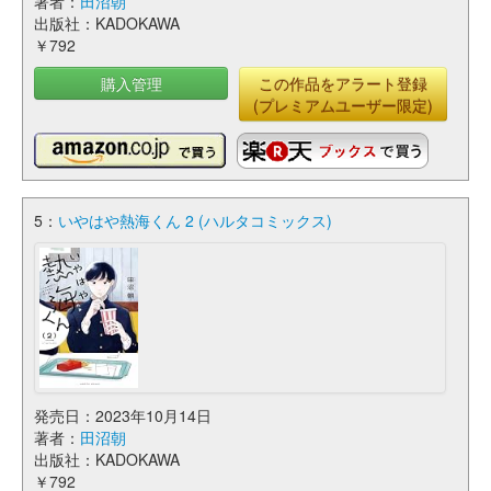
著者：
田沼朝
出版社：KADOKAWA
￥792
購入管理
この作品をアラート登録
(プレミアムユーザー限定)
5：
いやはや熱海くん 2 (ハルタコミックス)
発売日：2023年10月14日
著者：
田沼朝
出版社：KADOKAWA
￥792