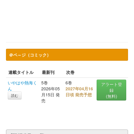
＠ペ～ジ（コミック）
連載タイトル
最新刊
次巻
いやはや熱海く
5巻
6巻
アラート登
ん
2026年05
2027年04月16
録
月15日 発
日頃 発売予想
読む
(無料)
売