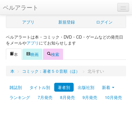
ベルアラート
ベルアラートとは
アプリ
新規登録
ログイン
ヘルプ
ベルアラートは本・コミック・DVD・CD・ゲームなどの発売日
新規登録
をメールや
アプリ
にてお知らせします
ログイン
本
映画
検索
Myカレンダー
本
>
コミック：著者５０音順（ほ）
>
北斗すい
購入管理
雑誌別
タイトル別
著者別
出版社別
新着
Myシェルフ
ランキング
7月発売
8月発売
9月発売
10月発売
プレミアム