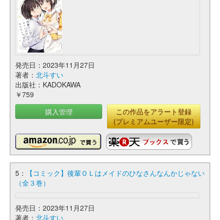
発売日：2023年11月27日
著者：
北斗すい
出版社：KADOKAWA
￥759
購入管理
この作品をアラート登録
(プレミアムユーザー限定)
5：
【コミック】後輩ＯＬはメイドのひなさんなんかじゃない
（全３巻）
発売日：2023年11月27日
著者：
北斗すい