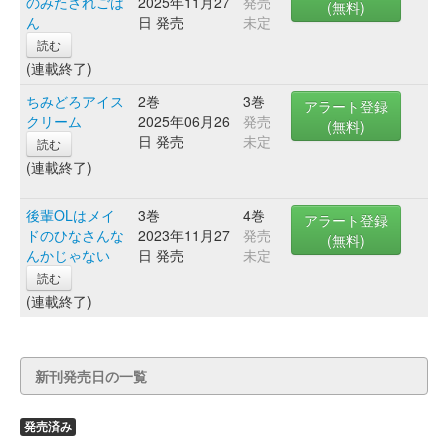
のみたされごは
2025年11月27
発売
(無料)
ん
日 発売
未定
読む
(連載終了)
ちみどろアイス
2巻
3巻
アラート登録
クリーム
2025年06月26
発売
(無料)
日 発売
未定
読む
(連載終了)
後輩OLはメイ
3巻
4巻
アラート登録
ドのひなさんな
2023年11月27
発売
(無料)
んかじゃない
日 発売
未定
読む
(連載終了)
新刊発売日の一覧
発売済み