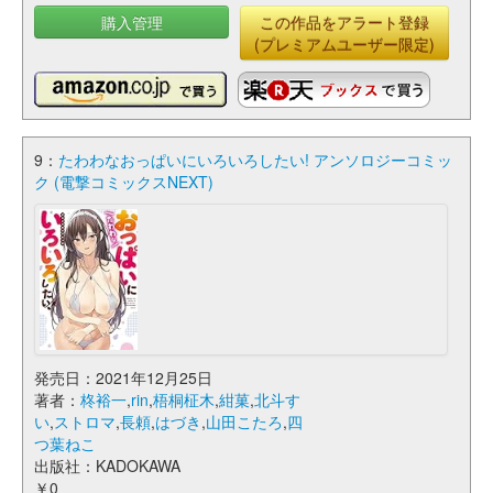
購入管理
この作品をアラート登録
(プレミアムユーザー限定)
9：
たわわなおっぱいにいろいろしたい! アンソロジーコミッ
ク (電撃コミックスNEXT)
発売日：2021年12月25日
著者：
柊裕一
,
rin
,
梧桐柾木
,
紺菓
,
北斗す
い
,
ストロマ
,
長頼
,
はづき
,
山田こたろ
,
四
つ葉ねこ
出版社：KADOKAWA
￥0