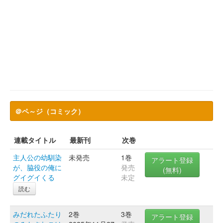
＠ペ～ジ（コミック）
連載タイトル
最新刊
次巻
主人公の幼馴染
未発売
1巻
アラート登録
が、脇役の俺に
発売
(無料)
グイグイくる
未定
読む
みだれたふたり
2巻
3巻
アラート登録