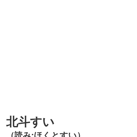
北斗すい
（読み:ほくとすい）