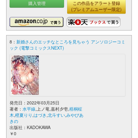
購入管理
この作品をアラート登録
(プレミアムユーザー限定)
8：
新婚さんのエッチなところを見ちゃう アンソロジーコミ
ック (電撃コミックスNEXT)
発売日：2022年03月25日
著者：
水平線
,上ノ竜,嘉村夕壱,
梧桐柾
木
,
橙夏りり
,
はづき
,
北斗すい
,
みやびあ
きの
出版社：KADOKAWA
￥0