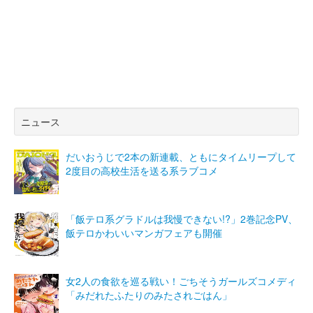
ニュース
だいおうじで2本の新連載、ともにタイムリープして
2度目の高校生活を送る系ラブコメ
「飯テロ系グラドルは我慢できない!?」2巻記念PV、
飯テロかわいいマンガフェアも開催
女2人の食欲を巡る戦い！ごちそうガールズコメディ
「みだれたふたりのみたされごはん」