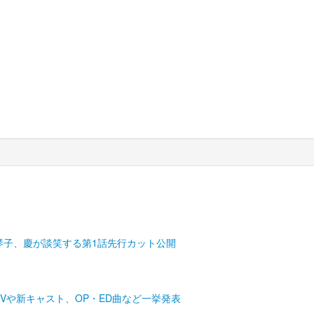
琴子、慶が談笑する第1話先行カット公開
Vや新キャスト、OP・ED曲など一挙発表