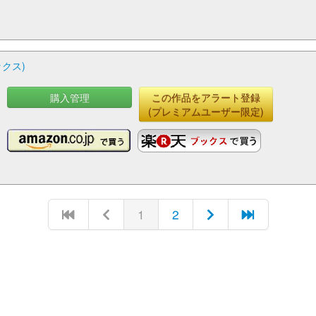
ックス)
購入管理
この作品をアラート登録
(プレミアムユーザー限定)
1
2