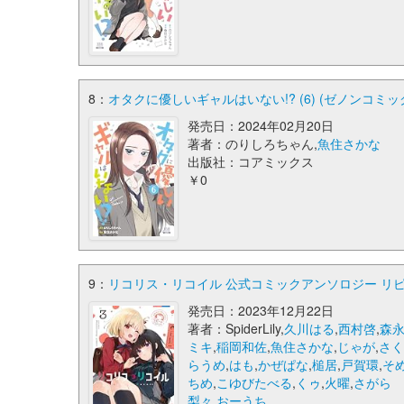
8：
オタクに優しいギャルはいない!? (6) (ゼノンコミッ
発売日：2024年02月20日
著者：のりしろちゃん,
魚住さかな
出版社：コアミックス
￥0
9：
リコリス・リコイル 公式コミックアンソロジー リピート
発売日：2023年12月22日
著者：SpiderLily,
久川はる
,
西村啓
,
森
ミキ
,
稲岡和佐
,
魚住さかな
,
じゃが
,
さ
らうめ
,
はも
,
かぜぱな
,
槌居
,
戸賀環
,
そ
ちめ
,
こゆびたべる
,
くゥ
,
火曜
,
さがら
梨々
,
おーうち