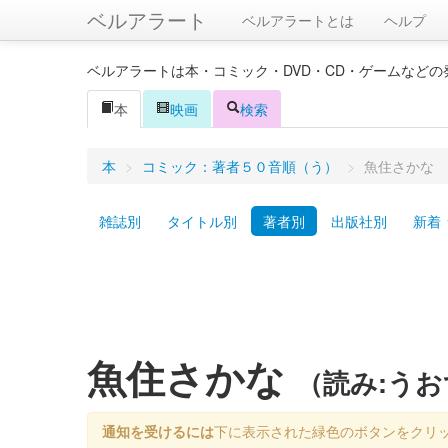
ベルアラート
ベルアラートとは
ヘルプ
ベルアラートは本・コミック・DVD・CD・ゲームなど
本
映画
検索
本
>
コミック：著者５０音順（う）
>
魚住さかな
雑誌別
タイトル別
著者別
出版社別
新着
魚住さかな
（読み:う
通知を受けるには
下に表示された緑色のボタンをクリ