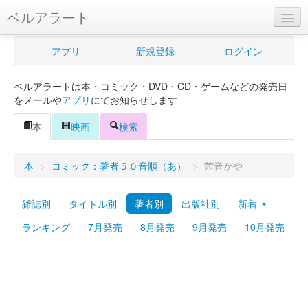
ベルアラート
ベルアラートとは
アプリ
新規登録
ログイン
ヘルプ
ベルアラートは本・コミック・DVD・CD・ゲームなどの発売日
新規登録
をメールや
アプリ
にてお知らせします
ログイン
本
映画
検索
Myカレンダー
本
>
コミック：著者５０音順（あ）
>
茜音かや
購入管理
雑誌別
タイトル別
著者別
出版社別
新着
Myシェルフ
ランキング
7月発売
8月発売
9月発売
10月発売
プレミアム