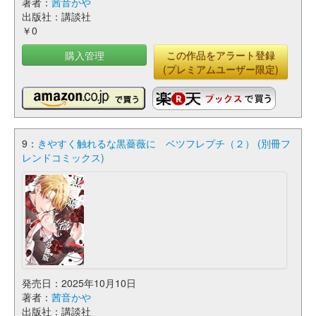
著者：
茜音かや
出版社：講談社
￥0
購入管理
この作品をアラート登録
(プレミアムユーザー限定)
9：
きやすく触れるな黒薔薇に ベツフレプチ（２） (別冊フ
レンドコミックス)
発売日：2025年10月10日
著者：
茜音かや
出版社：講談社