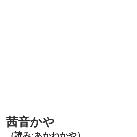
茜音かや
（読み:あかねかや）