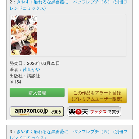
2：
きやすく触れるな黒薔薇に ベツフレプチ（６） (別冊フ
レンドコミックス)
発売日：2026年03月25日
著者：
茜音かや
出版社：講談社
￥154
購入管理
この作品をアラート登録
(プレミアムユーザー限定)
3：
きやすく触れるな黒薔薇に ベツフレプチ（５） (別冊フ
レンドコミックス)