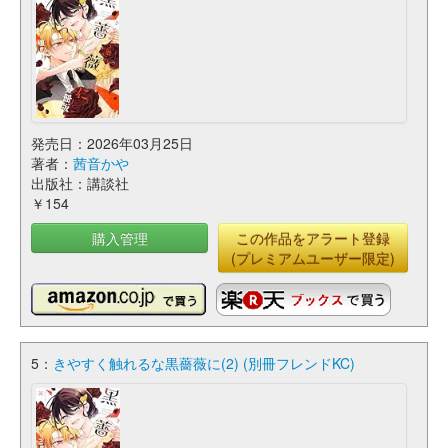
発売日：2026年03月25日
著者：
茜音かや
出版社：講談社
￥154
購入管理
この作品をアラート登録
(プレミアムユーザー限定)
5：
きやすく触れるな黒薔薇に(2) (別冊フレンドKC)