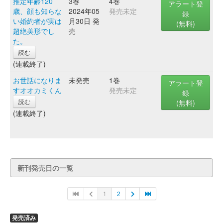
推定年齢120
3巻
4巻
アラート登
歳、顔も知らな
2024年05
発売未定
録
い婚約者が実は
月30日 発
(無料)
超絶美形でし
売
た。
読む
(連載終了)
お世話になりま
未発売
1巻
アラート登
すオオカミくん
発売未定
録
読む
(無料)
(連載終了)
新刊発売日の一覧
1
2
発売済み