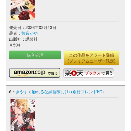
発売日：2026年03月13日
著者：
茜音かや
出版社：講談社
￥594
購入管理
この作品をアラート登録
(プレミアムユーザー限定)
6：
きやすく触れるな黒薔薇に(1) (別冊フレンドKC)