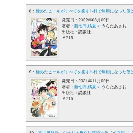
8：
極めたヒールがすべてを癒す!~村で無用になった僕は、
発売日：2022年03月09日
著者：
藤七郎
,
橘夏々
,うらたあさお
出版社：講談社
￥715
9：
極めたヒールがすべてを癒す!~村で無用になった僕は、
発売日：2021年11月09日
著者：
藤七郎
,
橘夏々
,うらたあさお
出版社：講談社
￥715
10：
異世界監督、シナリオ無双! (講談社ラノベ文庫 ふ 2-