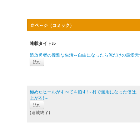
＠ペ～ジ（コミック）
連載タイトル
追放勇者の優雅な生活～自由になったら俺だけの最愛天
読む
極めたヒールがすべてを癒す!～村で無用になった僕は
上がる!～
読む
(連載終了)