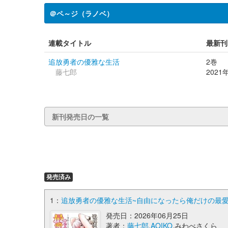
＠ペ～ジ（ラノベ）
連載タイトル
最新刊
追放勇者の優雅な生活
2巻
藤七郎
2021
新刊発売日の一覧
発売済み
1：
追放勇者の優雅な生活~自由になったら俺だけの最愛天使
発売日：2026年06月25日
著者：
藤七郎
,
AOIKO
,みわべさくら