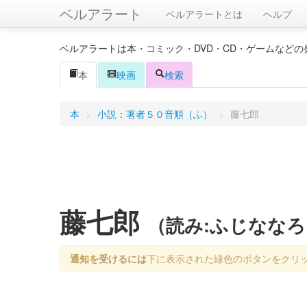
ベルアラート
ベルアラートとは
ヘルプ
ベルアラートは本・コミック・DVD・CD・ゲームなど
本
映画
検索
本
>
小説：著者５０音順（ふ）
>
藤七郎
藤七郎
（読み:ふじなな
通知を受けるには
下に表示された緑色のボタンをクリ