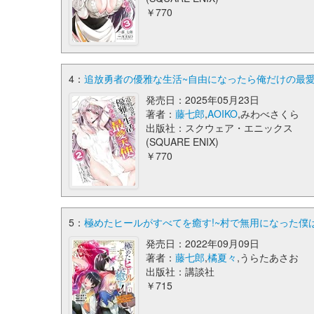
￥770
4：
追放勇者の優雅な生活~自由になったら俺だけの最愛天使
発売日：2025年05月23日
著者：
藤七郎
,
AOIKO
,みわべさくら
出版社：スクウェア・エニックス
(SQUARE ENIX)
￥770
5：
極めたヒールがすべてを癒す!~村で無用になった僕は、
発売日：2022年09月09日
著者：
藤七郎
,
橘夏々
,うらたあさお
出版社：講談社
￥715