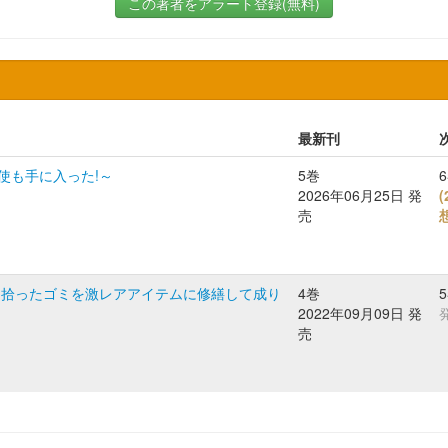
この著者をアラート登録(無料)
最新刊
使も手に入った!～
5巻
2026年06月25日 発
(
売
、拾ったゴミを激レアアイテムに修繕して成り
4巻
2022年09月09日 発
売