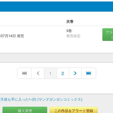
次巻
3巻
アラ
年07月14日 発売
発売未定
1
2
も手に入った!~(5) (ヤングガンガンコミックス).
購入管理
この作品をアラート登録