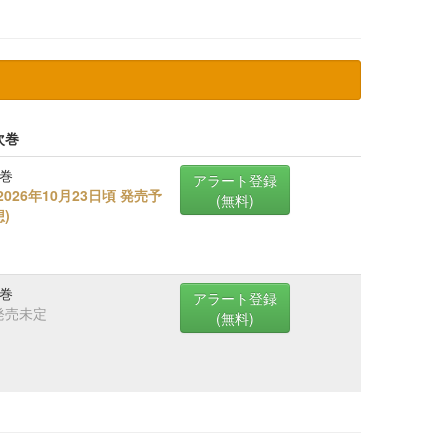
次巻
6巻
アラート登録
2026年10月23日頃 発売予
(無料)
想
)
5巻
アラート登録
発売未定
(無料)