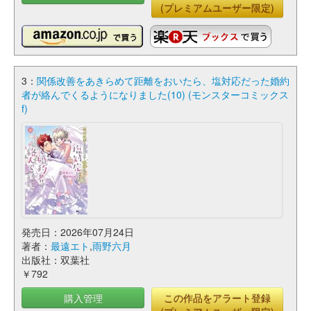
(プレミアムユーザー限定)
3：
関係改善をあきらめて距離をおいたら、塩対応だった婚約
者が絡んでくるようになりました(10) (モンスターコミックス
f)
発売日：2026年07月24日
著者：
最遠エト
,
雨野六月
出版社：双葉社
￥792
購入管理
この作品をアラート登録