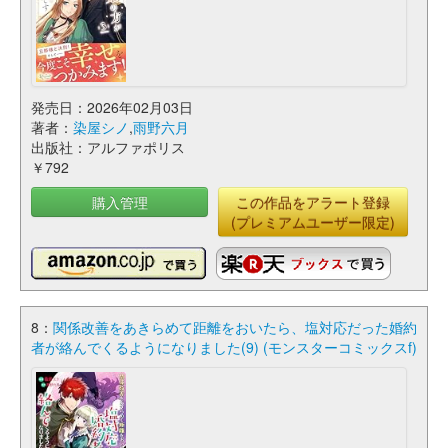
発売日：2026年02月03日
著者：
染屋シノ
,
雨野六月
出版社：アルファポリス
￥792
購入管理
この作品をアラート登録
(プレミアムユーザー限定)
8：
関係改善をあきらめて距離をおいたら、塩対応だった婚約
者が絡んでくるようになりました(9) (モンスターコミックスf)