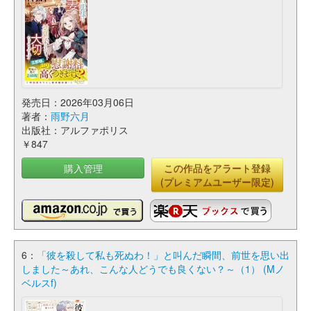
発売日：2026年03月06日
著者：
雨野六月
出版社：アルファポリス
￥847
購入管理
この作品をアラート登録
(プレミアムユーザー限定)
6：
「彼を殺して私も死ぬわ！」と叫んだ瞬間、前世を思い出
しました～あれ、こんな人どうでも良くない？～（1） (Mノ
ベルスf)