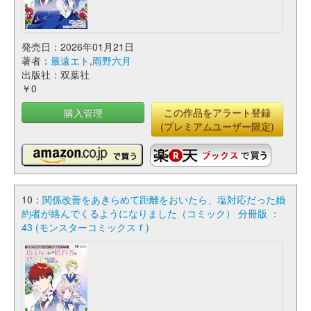
発売日：2026年01月21日
著者：
最遠エト
,
雨野六月
出版社：双葉社
￥0
購入管理
この作品をアラート登録
(プレミアムユーザー限定)
10：
関係改善をあきらめて距離をおいたら、塩対応だった婚
約者が絡んでくるようになりました（コミック） 分冊版 ：
43 (モンスターコミックスｆ)