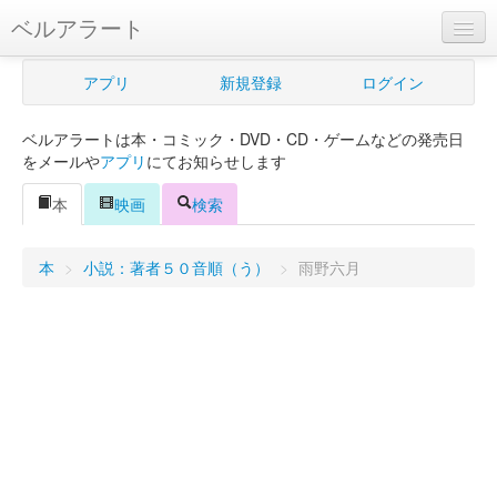
ベルアラート
ベルアラートとは
アプリ
新規登録
ログイン
ヘルプ
ベルアラートは本・コミック・DVD・CD・ゲームなどの発売日
新規登録
をメールや
アプリ
にてお知らせします
ログイン
本
映画
検索
Myカレンダー
本
>
小説：著者５０音順（う）
>
雨野六月
購入管理
Myシェルフ
プレミアム