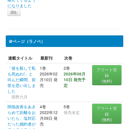
になりました
読む
＠ペ～ジ（ラノベ）
連載タイトル
最新刊
次巻
「彼を殺して私
1巻
2巻
アラート登
も死ぬわ!」と
2026年02
2026年08月
録
叫んだ瞬間、前
月10日 発
10日 発売予
(無料)
世を思い出しま
売
定
した
雨野六月
関係改善をあき
4巻
5巻
アラート登
らめて距離をお
2022年12
発売未定
録
いたら、塩対応
月09日 発
(無料)
だった婚約者が
売