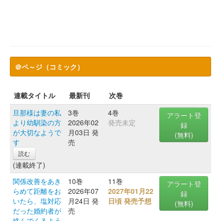
＠ペ～ジ（コミック）
連載タイトル
最新刊
次巻
旦那様は妻の私
3巻
4巻
アラート登
より幼馴染の方
2026年02
発売未定
録
が大切なようで
月03日 発
(無料)
す
売
読む
(連載終了)
関係改善をあき
10巻
11巻
アラート登
らめて距離をお
2026年07
2027年01月22
録
いたら、塩対応
月24日 発
日頃 発売予想
(無料)
だった婚約者が
売
絡んでくるよう