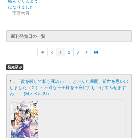
絡んでくるよう
になりました
雨野六月
新刊発売日の一覧
1
2
3
発売済み
1：
「彼を殺して私も死ぬわ！」と叫んだ瞬間、前世を思い出
しました（２）～不遇な王子様を王座に押し上げてみせます
わ！～ (Mノベルスf)