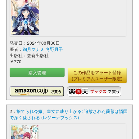
発売日：2024年08月30日
著者：
絢月マナミ
,
冬野月子
出版社：笠倉出版社
￥770
購入管理
この作品をアラート登録
(プレミアムユーザー限定)
2：
捨てられ令嬢、皇女に成り上がる: 追放された薔薇は隣国
で深く愛される (レジーナブックス)