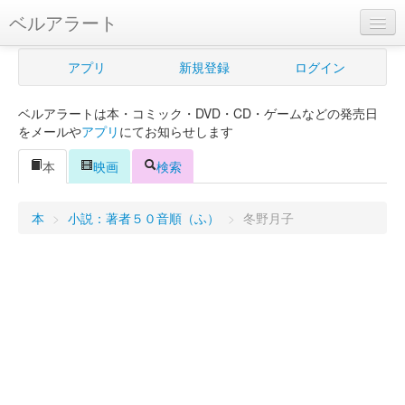
ベルアラート
ベルアラートとは
アプリ
新規登録
ログイン
ヘルプ
ベルアラートは本・コミック・DVD・CD・ゲームなどの発売日
新規登録
をメールや
アプリ
にてお知らせします
ログイン
本
映画
検索
Myカレンダー
本
>
小説：著者５０音順（ふ）
>
冬野月子
購入管理
Myシェルフ
プレミアム