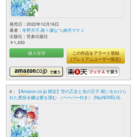
発売日：2022年12月16日
著者：
冬野月子
,
南々瀬なつ
,
絢月マナミ
出版社：笠倉出版社
￥1,430
購入管理
この作品をアラート登録
(プレミアムユーザー限定)
4：
【Amazon.co.jp 限定】空の乙女と光の王子-呪いをかけら
れた悪役令嬢は愛を望む-（ペーパー付き） (NiμNOVELS)