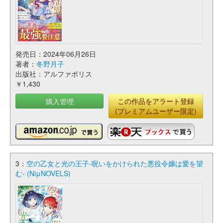
発売日：2024年06月26日
著者：
冬野月子
出版社：アルファポリス
￥1,430
購入管理
この作品をアラート登録
(プレミアムユーザー限定)
3：
空の乙女と光の王子-呪いをかけられた悪役令嬢は愛を望
む- (NiμNOVELS)