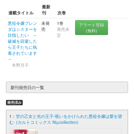
最新
連載タイトル
刊
次巻
悪役令嬢ブレン
未発
1巻
アラート登録
ダはシスターを
売
発売未
(無料)
目指したい ～
定
破滅を回避した
ら王子たちに執
着されています
～
冬野月子
新刊発売日の一覧
発売済み
1：
空の乙女と光の王子-呪いをかけられた悪役令嬢は愛を望
む- (カルトコミックス Niμcollection)