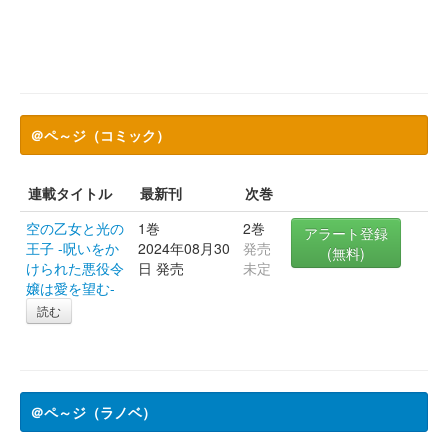
＠ペ～ジ（コミック）
連載タイトル
最新刊
次巻
空の乙女と光の
1巻
2巻
アラート登録
王子 -呪いをか
2024年08月30
発売
(無料)
けられた悪役令
日 発売
未定
嬢は愛を望む-
読む
＠ペ～ジ（ラノベ）