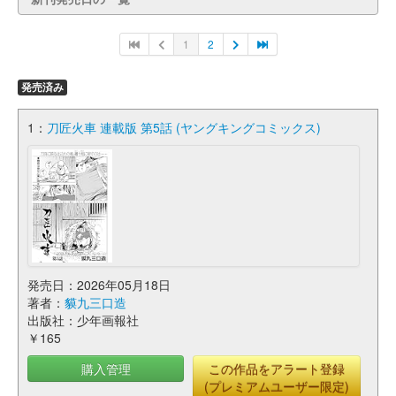
1
2
発売済み
1：
刀匠火車 連載版 第5話 (ヤングキングコミックス)
発売日：2026年05月18日
著者：
貘九三口造
出版社：少年画報社
￥165
購入管理
この作品をアラート登録
(プレミアムユーザー限定)