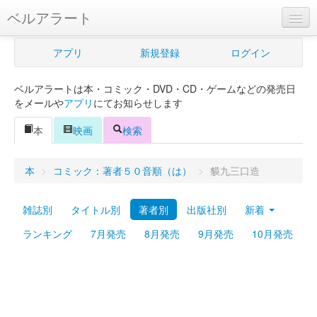
ベルアラート
ベルアラートとは
アプリ
新規登録
ログイン
ヘルプ
ベルアラートは本・コミック・DVD・CD・ゲームなどの発売日
新規登録
をメールや
アプリ
にてお知らせします
ログイン
本
映画
検索
Myカレンダー
本
>
コミック：著者５０音順（は）
>
貘九三口造
購入管理
雑誌別
タイトル別
著者別
出版社別
新着
Myシェルフ
ランキング
7月発売
8月発売
9月発売
10月発売
プレミアム