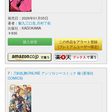
発売日：2026年01月05日
著者：
貘九三口造
,
月村了衛
出版社：KADOKAWA
￥836
購入管理
この作品をアラート登録
(プレミアムユーザー限定)
7：
刀剣乱舞ONLINE アンソロジーコミック 極 (星海社
COMICS)