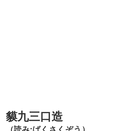
貘九三口造
（読み:ばくさくぞう）