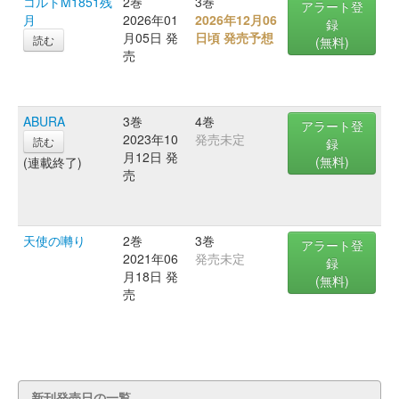
コルトM1851残
2巻
3巻
アラート登
月
2026年01
2026年12月06
録
月05日 発
日頃 発売予想
読む
(無料)
売
ABURA
3巻
4巻
アラート登
2023年10
発売未定
読む
録
月12日 発
(無料)
(連載終了)
売
天使の囀り
2巻
3巻
アラート登
2021年06
発売未定
録
月18日 発
(無料)
売
新刊発売日の一覧