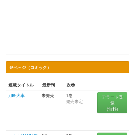
＠ペ～ジ（コミック）
連載タイトル
最新刊
次巻
刀匠火車
未発売
1巻
アラート登
発売未定
録
(無料)