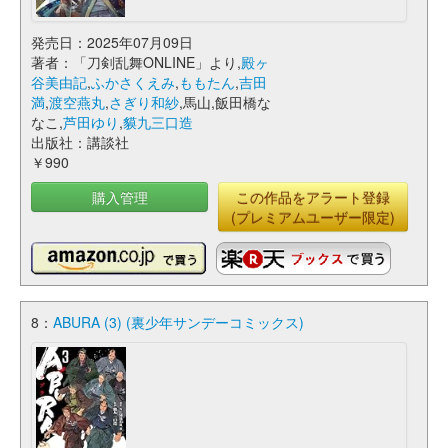
発売日：2025年07月09日
著者：「刀剣乱舞ONLINE」より,
殿ヶ
谷美由記
,
ふかさくえみ
,
ももたん
,
吉田
満
,
渡空燕丸
,
さぎり和紗
,馬山,飯田橋な
なこ,
芦田ゆり
,
貘九三口造
出版社：講談社
￥990
購入管理
この作品をアラート登録
(プレミアムユーザー限定)
8：
ABURA (3) (裏少年サンデーコミックス)