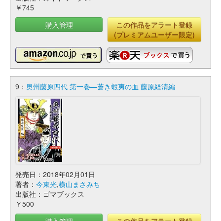
￥745
購入管理
この作品をアラート登録
(プレミアムユーザー限定)
9：
奥州藤原四代 第一巻―蒼き蝦夷の血 藤原経清編
発売日：2018年02月01日
著者：
今東光
,
横山まさみち
出版社：ゴマブックス
￥500
購入管理
この作品をアラート登録