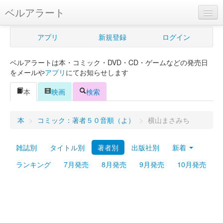
ベルアラート
ベルアラートとは
アプリ
新規登録
ログイン
ヘルプ
ベルアラートは本・コミック・DVD・CD・ゲームなどの発売日
新規登録
をメールや
アプリ
にてお知らせします
ログイン
本
映画
検索
Myカレンダー
本
>
コミック：著者５０音順（よ）
>
横山まさみち
購入管理
雑誌別
タイトル別
著者別
出版社別
新着
Myシェルフ
ランキング
7月発売
8月発売
9月発売
10月発売
プレミアム