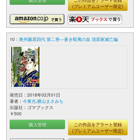
(プレミアムユーザー限定)
10：
奥州藤原四代 第二巻―蒼き蝦夷の血 清原家滅亡編
発売日：2018年02月01日
著者：
今東光
,
横山まさみち
出版社：ゴマブックス
￥500
購入管理
この作品をアラート登録
(プレミアムユーザー限定)