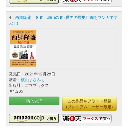
4：
西郷隆盛 ８巻 城山の巻 (世界の歴史巨編をマンガで学
ぶ！)
発売日：2021年12月28日
著者：
横山まさみち
出版社：ゴマブックス
￥1,265
購入管理
この作品をアラート登録
(プレミアムユーザー限定)