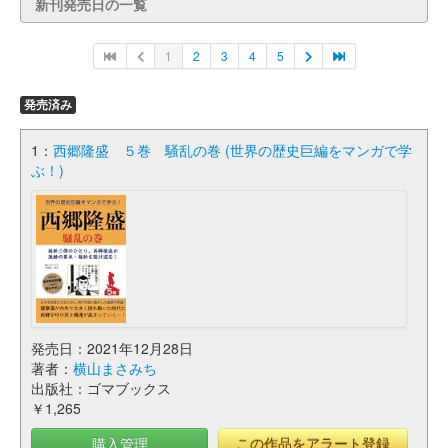
新刊発売日の一覧
1
2
3
4
5
発売済み
1：
西郷隆盛 ５巻 騒乱の巻 (世界の歴史巨編をマンガで学
ぶ！)
発売日：2021年12月28日
著者：
横山まさみち
出版社：ゴマブックス
￥1,265
購入管理
この作品をアラート登録