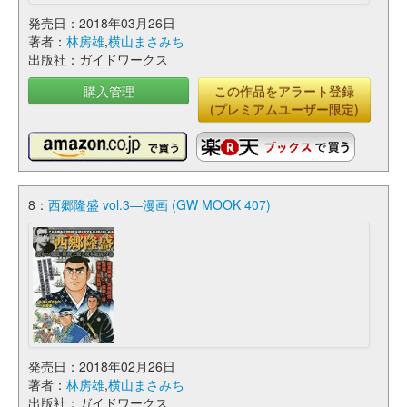
発売日：2018年03月26日
著者：
林房雄
,
横山まさみち
出版社：ガイドワークス
購入管理
この作品をアラート登録
(プレミアムユーザー限定)
8：
西郷隆盛 vol.3―漫画 (GW MOOK 407)
発売日：2018年02月26日
著者：
林房雄
,
横山まさみち
出版社：ガイドワークス