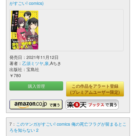
がすごい! comics)
発売日：2021年11月12日
著者：
乙須ミツヤ
,
泉
,Aちき
出版社：宝島社
￥780
購入管理
この作品をアラート登録
(プレミアムユーザー限定)
7：
このマンガがすごい! comics 俺の死亡フラグが留まるとこ
ろを知らない 2