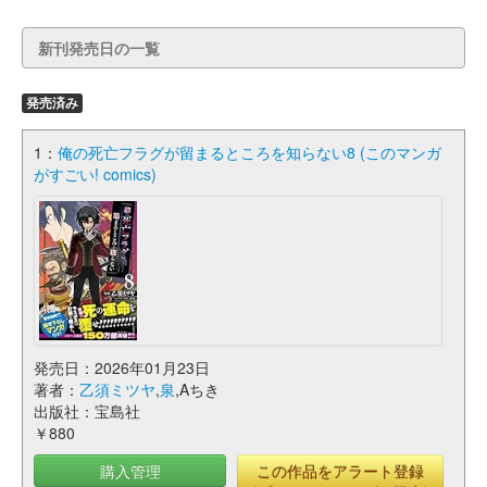
新刊発売日の一覧
発売済み
1：
俺の死亡フラグが留まるところを知らない8 (このマンガ
がすごい! comics)
発売日：2026年01月23日
著者：
乙須ミツヤ
,
泉
,Aちき
出版社：宝島社
￥880
購入管理
この作品をアラート登録