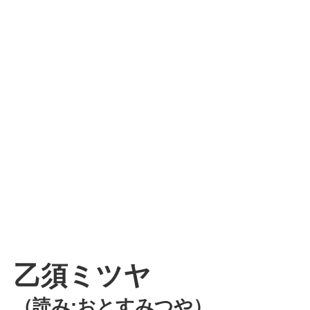
乙須ミツヤ
（読み:おとすみつや）