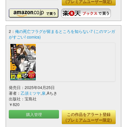
(プレミアムユーザー限定)
2：
俺の死亡フラグが留まるところを知らない7 (このマンガ
がすごい! comics)
発売日：2025年04月25日
著者：
乙須ミツヤ
,
泉
,Aちき
出版社：宝島社
￥820
購入管理
この作品をアラート登録
(プレミアムユーザー限定)