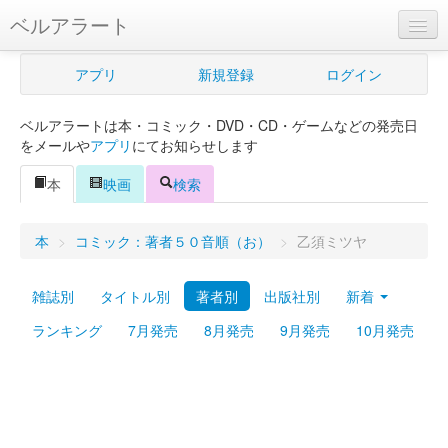
ベルアラート
ベルアラートとは
アプリ
新規登録
ログイン
ヘルプ
ベルアラートは本・コミック・DVD・CD・ゲームなどの発売日
新規登録
をメールや
アプリ
にてお知らせします
ログイン
本
映画
検索
Myカレンダー
本
>
コミック：著者５０音順（お）
>
乙須ミツヤ
購入管理
雑誌別
タイトル別
著者別
出版社別
新着
Myシェルフ
ランキング
7月発売
8月発売
9月発売
10月発売
プレミアム