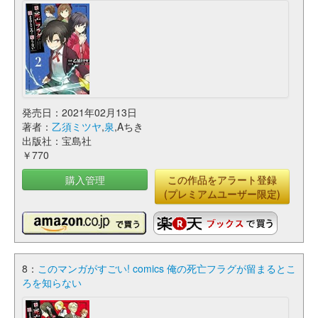
発売日：2021年02月13日
著者：
乙須ミツヤ
,
泉
,Aちき
出版社：宝島社
￥770
購入管理
この作品をアラート登録
(プレミアムユーザー限定)
8：
このマンガがすごい! comics 俺の死亡フラグが留まるとこ
ろを知らない