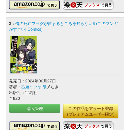
3：
俺の死亡フラグが留まるところを知らない6 (このマンガ
がすごい! Comics)
発売日：2024年06月27日
著者：
乙須ミツヤ
,
泉
,Aちき
出版社：宝島社
￥820
購入管理
この作品をアラート登録
(プレミアムユーザー限定)