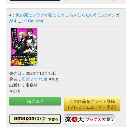
4：
俺の死亡フラグが留まるところを知らない5 (このマンガ
がすごい! Comics)
発売日：2022年12月15日
著者：
乙須ミツヤ
,
泉
,Aちき
出版社：宝島社
￥810
購入管理
この作品をアラート登録
(プレミアムユーザー限定)