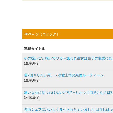
＠ペ～ジ（コミック）
連載タイトル
その呪いごと抱いてやる～嫌われ巫女は皇子の寵愛に乱
(連載終了)
週7回ヤリたい男。～溺愛上司の絶倫ルーティーン
(連載終了)
嫌いな女に勃つわけないだろ?～むかつく同期とむさぼ
(連載終了)
強面シェフにおいしく食べられちゃいました 口直しは