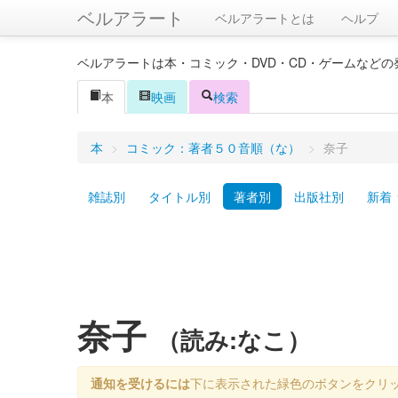
ベルアラート
ベルアラートとは
ヘルプ
ベルアラートは本・コミック・DVD・CD・ゲームなど
本
映画
検索
本
>
コミック：著者５０音順（な）
>
奈子
雑誌別
タイトル別
著者別
出版社別
新着
奈子
（読み:なこ）
通知を受けるには
下に表示された緑色のボタンをクリ