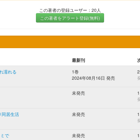
この著者の登録ユーザー：20人
この著者をアラート登録(無料)
最新刊
れ濡れる
1巻
2024年08月16日 発売
未発売
り同居生活
未発売
キミで
未発売