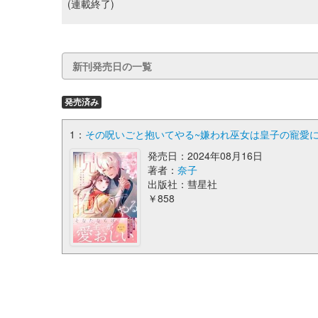
(連載終了)
新刊発売日の一覧
発売済み
1：
その呪いごと抱いてやる~嫌われ巫女は皇子の寵愛に乱れ濡れる
発売日：2024年08月16日
著者：
奈子
出版社：彗星社
￥858