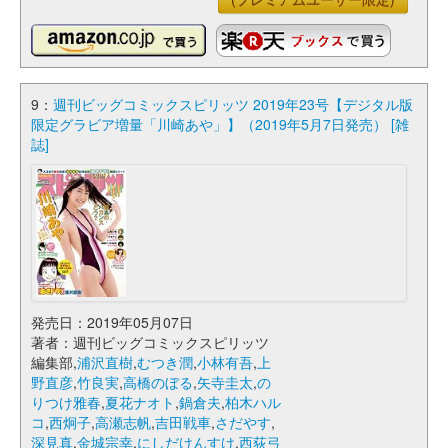
9：
週刊ビッグコミックスピリッツ 2019年23号【デジタル版
限定グラビア増量「川崎あや」】（2019年5月7日発売） [雑
誌]
発売日：2019年05月07日
著者：週刊ビッグコミックスピリッツ
編集部,
浦沢直樹
,
むつき潤
,
小林有吾
,
上
野直彦
,
竹良実
,
高橋のぼる
,
矢寺圭太
,
の
りつけ雅春
,
夏花ナオト
,
鍋倉夫
,
柏木ハル
コ
,
西炯子
,
高瀬志帆
,
吉田戦車
,
さだやす
,
深見真
,
金城宗幸
,
にしだけんすけ
,
西荻弓