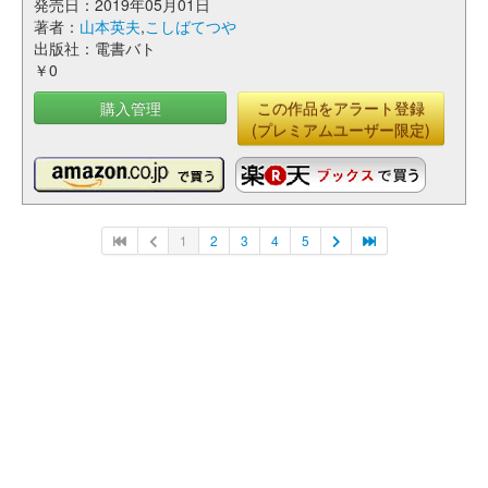
発売日：2019年05月01日
著者：
山本英夫
,
こしばてつや
出版社：電書バト
￥0
購入管理
この作品をアラート登録
(プレミアムユーザー限定)
1
2
3
4
5