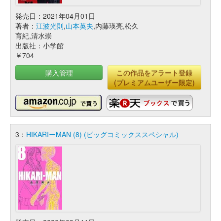
発売日：2021年04月01日
著者：
江波光則
,
山本英夫
,内藤瑛亮,松久
育紀,清水崇
出版社：小学館
￥704
購入管理
この作品をアラート登録
(プレミアムユーザー限定)
3：
HIKARIーMAN (8) (ビッグコミックススペシャル)