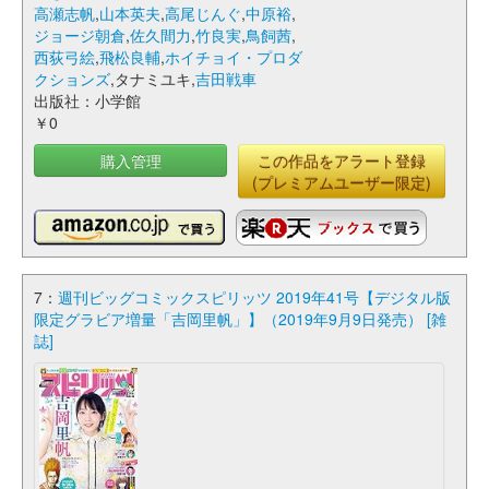
高瀬志帆
,
山本英夫
,
高尾じんぐ
,
中原裕
,
ジョージ朝倉
,
佐久間力
,
竹良実
,
鳥飼茜
,
西荻弓絵
,
飛松良輔
,
ホイチョイ・プロダ
クションズ
,タナミユキ,
吉田戦車
出版社：小学館
￥0
購入管理
この作品をアラート登録
(プレミアムユーザー限定)
7：
週刊ビッグコミックスピリッツ 2019年41号【デジタル版
限定グラビア増量「吉岡里帆」】（2019年9月9日発売） [雑
誌]