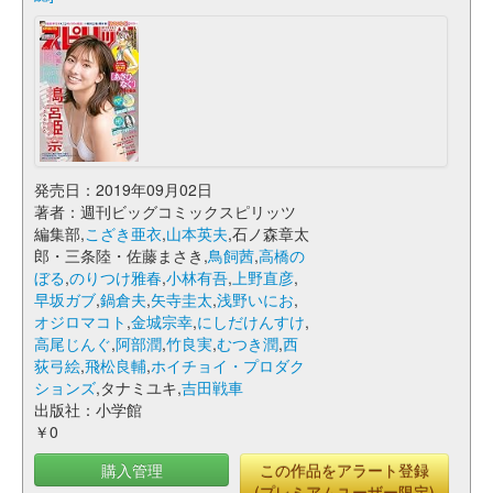
発売日：2019年09月02日
著者：週刊ビッグコミックスピリッツ
編集部,
こざき亜衣
,
山本英夫
,石ノ森章太
郎・三条陸・佐藤まさき,
鳥飼茜
,
高橋の
ぼる
,
のりつけ雅春
,
小林有吾
,
上野直彦
,
早坂ガブ
,
鍋倉夫
,
矢寺圭太
,
浅野いにお
,
オジロマコト
,
金城宗幸
,
にしだけんすけ
,
高尾じんぐ
,
阿部潤
,
竹良実
,
むつき潤
,
西
荻弓絵
,
飛松良輔
,
ホイチョイ・プロダク
ションズ
,タナミユキ,
吉田戦車
出版社：小学館
￥0
購入管理
この作品をアラート登録
(プレミアムユーザー限定)