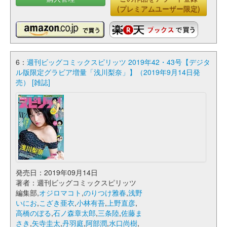
(プレミアムユーザー限定)
6：
週刊ビッグコミックスピリッツ 2019年42・43号【デジタ
ル版限定グラビア増量「浅川梨奈」】（2019年9月14日発
売） [雑誌]
発売日：2019年09月14日
著者：週刊ビッグコミックスピリッツ
編集部,
オジロマコト
,
のりつけ雅春
,
浅野
いにお
,
こざき亜衣
,
小林有吾
,
上野直彦
,
高橋のぼる
,
石ノ森章太郎
,
三条陸
,
佐藤ま
さき
,
矢寺圭太
,
丹羽庭
,
阿部潤
,
水口尚樹
,