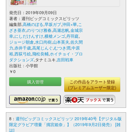
発売日：2019年09月09日
著者：週刊ビッグコミックスピリッツ
編集部,
高橋のぼる
,
早坂ガブ
,
沖田×華
,
こ
ざき亜衣
,
のりつけ雅春
,
高瀬志帆
,
金城宗
幸
,
にしだけんすけ
,
横槍メンゴ
,
丹羽庭
,
ジョージ朝倉
,
水口尚樹
,
山本英夫
,
佐久間
力
,
赤井千歳
,
高尾じんぐ
,
むつき潤
,
中原
裕
,
西荻弓絵
,
飛松良輔
,
ホイチョイ・プロ
ダクションズ
,タナミユキ,
吉田戦車
出版社：小学館
￥0
購入管理
この作品をアラート登録
(プレミアムユーザー限定)
8：
週刊ビッグコミックスピリッツ 2019年40号【デジタル版
限定グラビア増量「搗宮姫奈」】（2019年9月2日発売） [雑
誌]