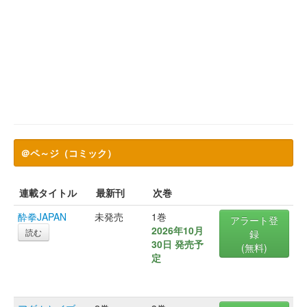
＠ペ～ジ（コミック）
連載タイトル
最新刊
次巻
酔拳JAPAN
未発売
1巻
アラート登
2026年10月
読む
録
30日 発売予
(無料)
定