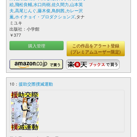
絵
,
飛松良輔
,
水口尚樹
,
佐久間力
,
山本英
夫
,
高尾じんぐ
,
藤木俊
,
鳥飼茜
,
カレー沢
薫
,
ホイチョイ・プロダクションズ
,タナ
ミユキ
出版社：小学館
￥377
購入管理
この作品をアラート登録
(プレミアムユーザー限定)
10：
援助交際撲滅運動