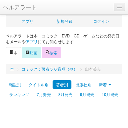
ベルアラート
ベルアラートとは
アプリ
新規登録
ログイン
ヘルプ
ベルアラートは本・コミック・DVD・CD・ゲームなどの発売日
新規登録
をメールや
アプリ
にてお知らせします
ログイン
本
映画
検索
Myカレンダー
本
>
コミック：著者５０音順（や）
>
山本英夫
購入管理
雑誌別
タイトル別
著者別
出版社別
新着
Myシェルフ
ランキング
7月発売
8月発売
9月発売
10月発売
プレミアム