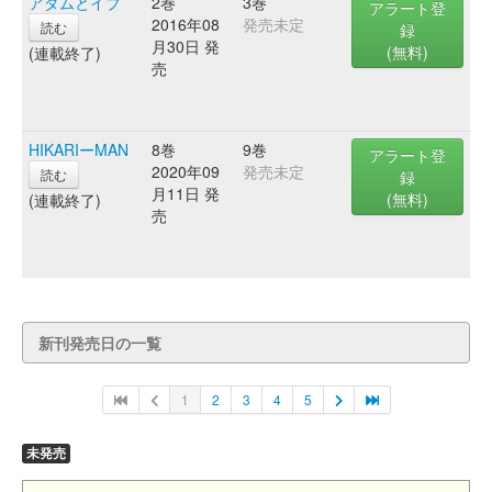
アダムとイブ
2巻
3巻
アラート登
2016年08
発売未定
読む
録
月30日 発
(無料)
(連載終了)
売
HIKARIーMAN
8巻
9巻
アラート登
2020年09
発売未定
読む
録
月11日 発
(無料)
(連載終了)
売
新刊発売日の一覧
1
2
3
4
5
未発売