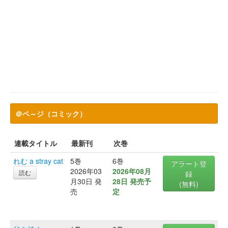
＠ペ～ジ（コミック）
連載タイトル
最新刊
次巻
れむ a stray cat
5巻
6巻
アラート登
2026年03
2026年08月
読む
録
月30日 発
28日 発売予
(無料)
売
定