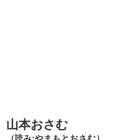
山本おさむ
（読み:やまもとおさむ）