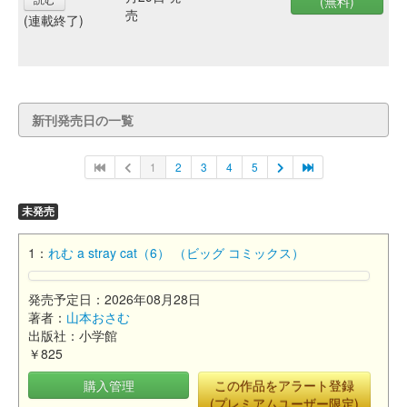
(無料)
売
(連載終了)
新刊発売日の一覧
1
2
3
4
5
未発売
1：
れむ a stray cat（6） （ビッグ コミックス）
発売予定日：2026年08月28日
著者：
山本おさむ
出版社：小学館
￥825
購入管理
この作品をアラート登録
(プレミアムユーザー限定)