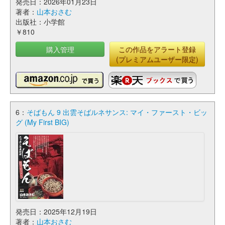
発売日：2026年01月23日
著者：
山本おさむ
出版社：小学館
￥810
購入管理
この作品をアラート登録
(プレミアムユーザー限定)
6：
そばもん 9 出雲そばルネサンス: マイ・ファースト・ビッ
グ (My First BIG)
発売日：2025年12月19日
著者：
山本おさむ