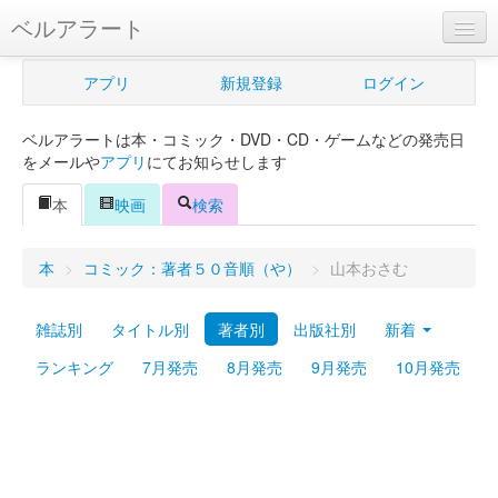
ベルアラート
ベルアラートとは
アプリ
新規登録
ログイン
ヘルプ
ベルアラートは本・コミック・DVD・CD・ゲームなどの発売日
新規登録
をメールや
アプリ
にてお知らせします
ログイン
本
映画
検索
Myカレンダー
本
>
コミック：著者５０音順（や）
>
山本おさむ
購入管理
雑誌別
タイトル別
著者別
出版社別
新着
Myシェルフ
ランキング
7月発売
8月発売
9月発売
10月発売
プレミアム