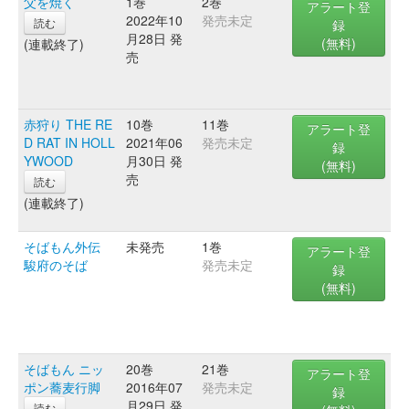
父を焼く
1巻
2巻
アラート登
2022年10
発売未定
読む
録
月28日 発
(無料)
(連載終了)
売
赤狩り THE RE
10巻
11巻
アラート登
D RAT IN HOLL
2021年06
発売未定
録
YWOOD
月30日 発
(無料)
売
読む
(連載終了)
そばもん外伝
未発売
1巻
アラート登
駿府のそば
発売未定
録
(無料)
そばもん ニッ
20巻
21巻
アラート登
ポン蕎麦行脚
2016年07
発売未定
録
月29日 発
読む