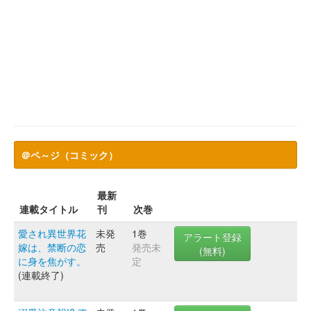
＠ペ～ジ（コミック）
最新
連載タイトル
刊
次巻
愛され異世界花
未発
1巻
アラート登録
嫁は、禁断の恋
売
発売未
(無料)
に身を焦がす。
定
(連載終了)