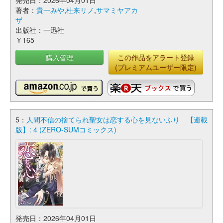
発売日：2026年04月01日
著者：
貴一みや
,
杜来リノ
,
サマミヤアカ
ザ
出版社：一迅社
￥165
購入管理
この作品をアラート登録
(プレミアムユーザー限定)
5：
人間不信の捨てられ聖女は恋する心を見ないふり 【連載
版】: 4 (ZERO-SUMコミックス)
発売日：2026年04月01日