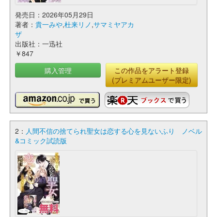
発売日：2026年05月29日
著者：
貴一みや
,
杜来リノ
,
サマミヤアカ
ザ
出版社：一迅社
￥847
購入管理
この作品をアラート登録
(プレミアムユーザー限定)
2：
人間不信の捨てられ聖女は恋する心を見ないふり ノベル
&コミック試読版