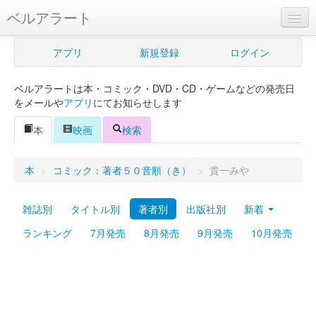
ベルアラート
ベルアラートとは
アプリ
新規登録
ログイン
ヘルプ
ベルアラートは本・コミック・DVD・CD・ゲームなどの発売日
新規登録
をメールや
アプリ
にてお知らせします
ログイン
本
映画
検索
Myカレンダー
本
>
コミック：著者５０音順（き）
>
貴一みや
購入管理
雑誌別
タイトル別
著者別
出版社別
新着
Myシェルフ
ランキング
7月発売
8月発売
9月発売
10月発売
プレミアム