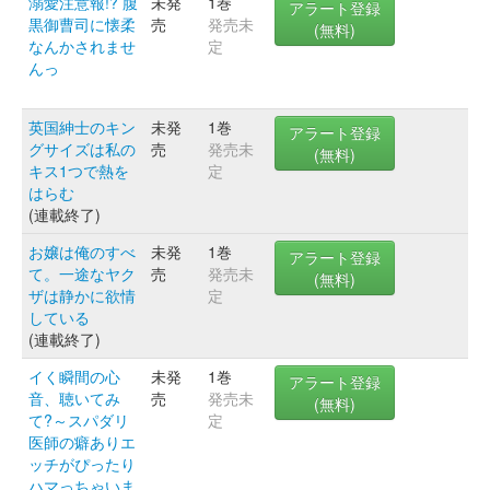
溺愛注意報!? 腹
未発
1巻
アラート登録
黒御曹司に懐柔
売
発売未
(無料)
なんかされませ
定
んっ
英国紳士のキン
未発
1巻
アラート登録
グサイズは私の
売
発売未
(無料)
キス1つで熱を
定
はらむ
(連載終了)
お嬢は俺のすべ
未発
1巻
アラート登録
て。一途なヤク
売
発売未
(無料)
ザは静かに欲情
定
している
(連載終了)
イく瞬間の心
未発
1巻
アラート登録
音、聴いてみ
売
発売未
(無料)
て?～スパダリ
定
医師の癖ありエ
ッチがぴったり
ハマっちゃいま