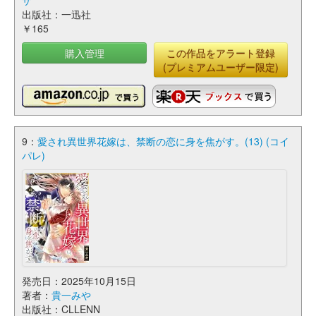
ザ
出版社：一迅社
￥165
購入管理
この作品をアラート登録
(プレミアムユーザー限定)
9：
愛され異世界花嫁は、禁断の恋に身を焦がす。(13) (コイ
パレ)
発売日：2025年10月15日
著者：
貴一みや
出版社：CLLENN