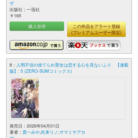
ザ
出版社：一迅社
￥165
購入管理
この作品をアラート登録
(プレミアムユーザー限定)
8：
人間不信の捨てられ聖女は恋する心を見ないふり 【連載
版】: 5 (ZERO-SUMコミックス)
発売日：2026年04月01日
著者：
貴一みや
,
杜来リノ
,
サマミヤアカ