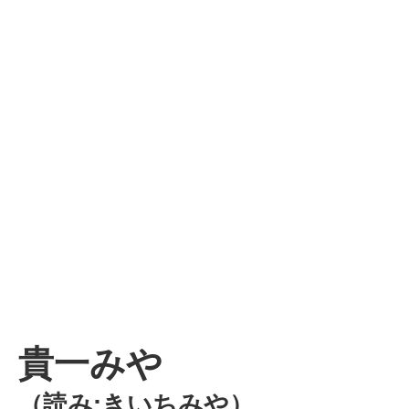
貴一みや
（読み:きいちみや）