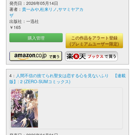
発売日：2026年05月14日
著者：
貴一みや
,
杜来リノ
,
サマミヤアカ
ザ
出版社：一迅社
￥165
購入管理
この作品をアラート登録
(プレミアムユーザー限定)
4：
人間不信の捨てられ聖女は恋する心を見ないふり 【連載
版】: 2 (ZERO-SUMコミックス)