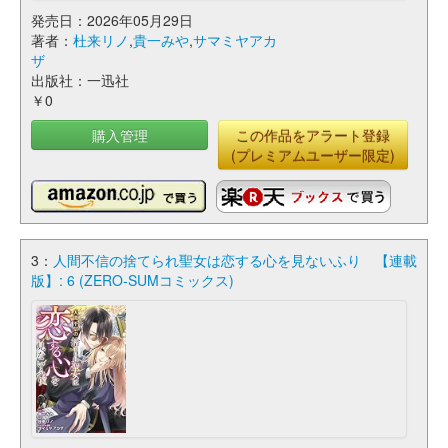
発売日：2026年05月29日
著者：
杜来リノ
,
貴一みや
,
サマミヤアカ
ザ
出版社：一迅社
￥0
購入管理
この作品をアラート登録
(プレミアムユーザー限定)
3：
人間不信の捨てられ聖女は恋する心を見ないふり 【連載
版】: 6 (ZERO-SUMコミックス)