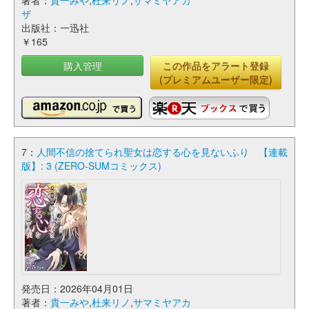
著者：
貴一みや
,
杜来リノ
,
サマミヤアカ
ザ
出版社：一迅社
￥165
購入管理
この作品をアラート登録
(プレミアムユーザー限定)
7：
人間不信の捨てられ聖女は恋する心を見ないふり 【連載
版】: 3 (ZERO-SUMコミックス)
発売日：2026年04月01日
著者：
貴一みや
,
杜来リノ
,
サマミヤアカ