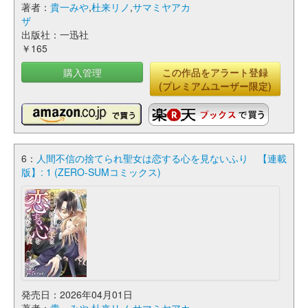
著者：
貴一みや
,
杜来リノ
,
サマミヤアカ
ザ
出版社：一迅社
￥165
購入管理
この作品をアラート登録
(プレミアムユーザー限定)
6：
人間不信の捨てられ聖女は恋する心を見ないふり 【連載
版】: 1 (ZERO-SUMコミックス)
発売日：2026年04月01日