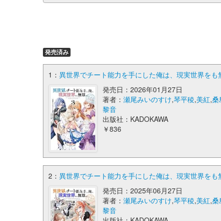
発売済み
1：
異世界でチート能力を手にした俺は、現実世界をも無双
発売日：2026年01月27日
著者：
瀬尾みいのすけ
,
琴平稜
,
美紅
,
桑
黎音
出版社：KADOKAWA
￥836
2：
異世界でチート能力を手にした俺は、現実世界をも無双
発売日：2025年06月27日
著者：
瀬尾みいのすけ
,
琴平稜
,
美紅
,
桑
黎音
出版社：KADOKAWA