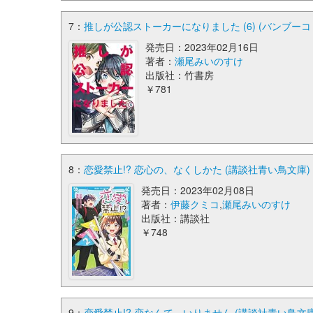
7：
推しが公認ストーカーになりました (6) (バンブーコ
発売日：2023年02月16日
著者：
瀬尾みいのすけ
出版社：竹書房
￥781
8：
恋愛禁止!? 恋心の、なくしかた (講談社青い鳥文庫)
発売日：2023年02月08日
著者：
伊藤クミコ
,
瀬尾みいのすけ
出版社：講談社
￥748
9：
恋愛禁止!? 恋なんて、いりません (講談社青い鳥文庫