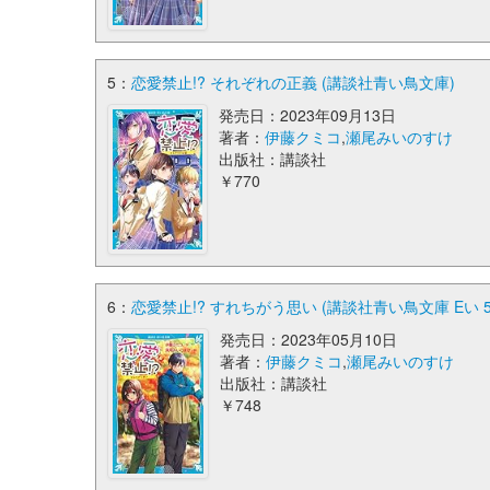
5：
恋愛禁止!? それぞれの正義 (講談社青い鳥文庫)
発売日：2023年09月13日
著者：
伊藤クミコ
,
瀬尾みいのすけ
出版社：講談社
￥770
6：
恋愛禁止!? すれちがう思い (講談社青い鳥文庫 Eい 5-
発売日：2023年05月10日
著者：
伊藤クミコ
,
瀬尾みいのすけ
出版社：講談社
￥748