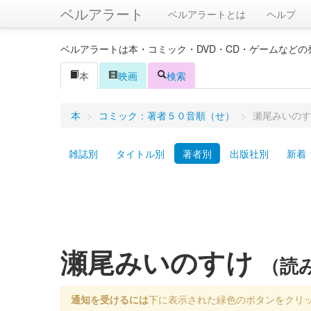
ベルアラート
ベルアラートとは
ヘルプ
ベルアラートは本・コミック・DVD・CD・ゲームなど
本
映画
検索
本
>
コミック：著者５０音順（せ）
>
瀬尾みいのす
雑誌別
タイトル別
著者別
出版社別
新着
瀬尾みいのすけ
（読
通知を受けるには
下に表示された緑色のボタンをクリ