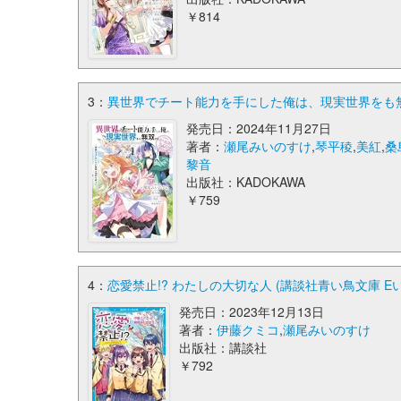
￥814
3：
異世界でチート能力を手にした俺は、現実世界をも無双
発売日：2024年11月27日
著者：
瀬尾みいのすけ
,
琴平稜
,
美紅
,
桑
黎音
出版社：KADOKAWA
￥759
4：
恋愛禁止!? わたしの大切な人 (講談社青い鳥文庫 Eい 5
発売日：2023年12月13日
著者：
伊藤クミコ
,
瀬尾みいのすけ
出版社：講談社
￥792