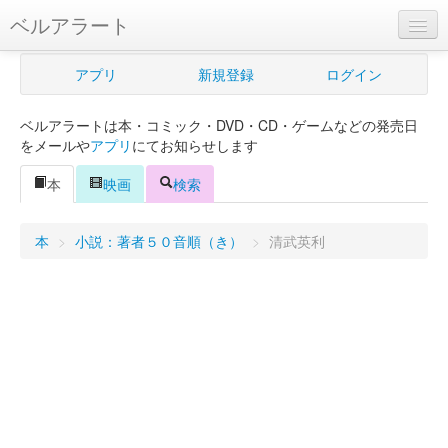
ベルアラート
ベルアラートとは
アプリ
新規登録
ログイン
ヘルプ
ベルアラートは本・コミック・DVD・CD・ゲームなどの発売日
新規登録
をメールや
アプリ
にてお知らせします
ログイン
本
映画
検索
Myカレンダー
本
>
小説：著者５０音順（き）
>
清武英利
購入管理
Myシェルフ
プレミアム