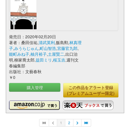
発売日：2020年02月20日
著者：桑田佳祐,
清武英利
,飯島勲,
林真理
子
,
みうらじゅん
,
町山智浩
,
宮藤官九郎
,
能町みね子
,
柚月裕子
,
土屋賢二
,出口治
明,柳家喬太郎,
益田ミリ
,
桜玉吉
,週刊文
春編集部
出版社：文藝春秋
￥0
購入管理
この作品をアラート登録
(プレミアムユーザー限定)
1
2