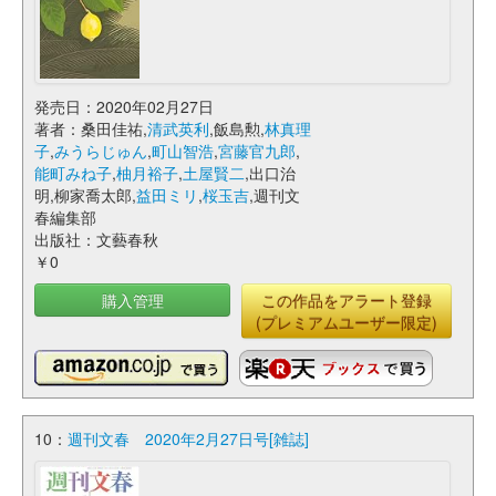
発売日：2020年02月27日
著者：桑田佳祐,
清武英利
,飯島勲,
林真理
子
,
みうらじゅん
,
町山智浩
,
宮藤官九郎
,
能町みね子
,
柚月裕子
,
土屋賢二
,出口治
明,柳家喬太郎,
益田ミリ
,
桜玉吉
,週刊文
春編集部
出版社：文藝春秋
￥0
購入管理
この作品をアラート登録
(プレミアムユーザー限定)
10：
週刊文春 2020年2月27日号[雑誌]