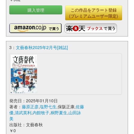
購入管理
この作品をアラート登録
(プレミアムユーザー限定)
3：
文藝春秋2025年2月号[雑誌]
発売日：2025年01月10日
著者：
藤原正彦
,
塩野七生
,保阪正康,
佐藤
優
,
清武英利
,
内館牧子
,
桐野夏生
,
山田詠
美
出版社：文藝春秋
￥0