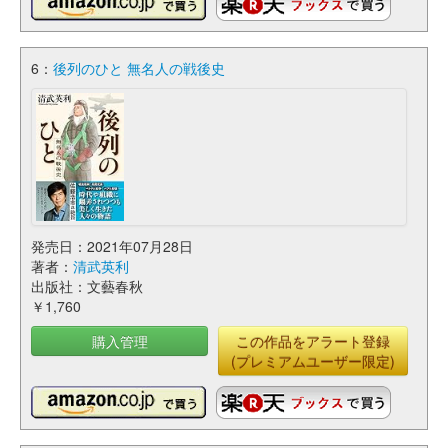
6：
後列のひと 無名人の戦後史
発売日：2021年07月28日
著者：
清武英利
出版社：文藝春秋
￥1,760
購入管理
この作品をアラート登録
(プレミアムユーザー限定)