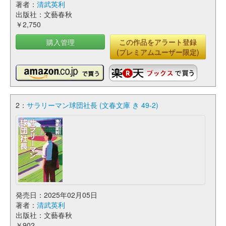
著者：
清武英利
出版社：文藝春秋
￥2,750
購入管理
この作品をアラート登録
(プレミアムユーザー限定)
2：
サラリーマン球団社長 (文春文庫 き 49-2)
発売日：2025年02月05日
著者：
清武英利
出版社：文藝春秋
￥902