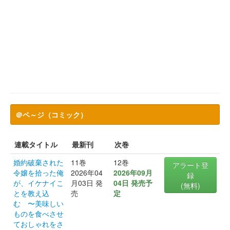
＠ペ～ジ（コミック）
連載タイトル
最新刊
次巻
婚約破棄された
11巻
12巻
アラート登
令嬢を拾った俺
2026年04
2026年09月
録
が、イケナイこ
月03日 発
04日 発売予
(無料)
とを教え込
売
定
む 〜美味しい
ものを食べさせ
ておしゃれをさ