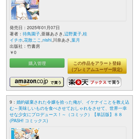
発売日：2025年01月07日
著者：
待鳥園子
,亜篠あさき,
辺野夏子
,
桂
イチホ
,
花散ここ
,
nishi
,川奈あさ,
葉月
出版社：竹書房
￥0
購入管理
この作品をアラート登録
(プレミアムユーザー限定)
9：
婚約破棄された令嬢を拾った俺が、イケナイことを教え込
む～美味しいものを食べさせておしゃれをさせて、世界一幸
せな少女にプロデュース！～（コミック）【単話版】８８
(PASH! コミックス)