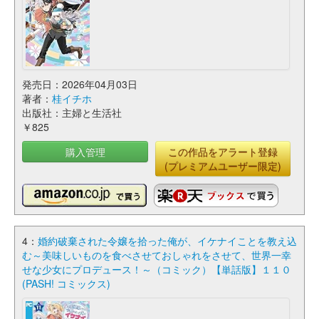
発売日：2026年04月03日
著者：
桂イチホ
出版社：主婦と生活社
￥825
購入管理
この作品をアラート登録
(プレミアムユーザー限定)
4：
婚約破棄された令嬢を拾った俺が、イケナイことを教え込
む～美味しいものを食べさせておしゃれをさせて、世界一幸
せな少女にプロデュース！～（コミック）【単話版】１１０
(PASH! コミックス)