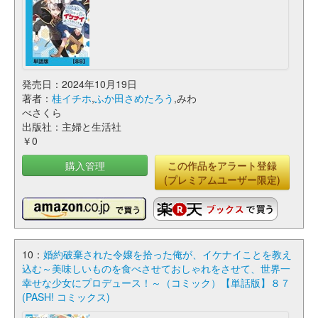
発売日：2024年10月19日
著者：
桂イチホ
,
ふか田さめたろう
,みわ
べさくら
出版社：主婦と生活社
￥0
購入管理
この作品をアラート登録
(プレミアムユーザー限定)
10：
婚約破棄された令嬢を拾った俺が、イケナイことを教え
込む～美味しいものを食べさせておしゃれをさせて、世界一
幸せな少女にプロデュース！～（コミック）【単話版】８７
(PASH! コミックス)