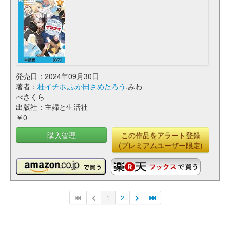
発売日：2024年09月30日
著者：
桂イチホ
,
ふか田さめたろう
,みわ
べさくら
出版社：主婦と生活社
￥0
購入管理
この作品をアラート登録
(プレミアムユーザー限定)
1
2