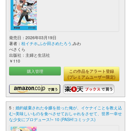
発売日：2026年03月19日
著者：
桂イチホ
,
ふか田さめたろう
,みわ
べさくら
出版社：主婦と生活社
￥110
購入管理
この作品をアラート登録
(プレミアムユーザー限定)
5：
婚約破棄された令嬢を拾った俺が、イケナイことを教え込
む~美味しいものを食べさせておしゃれをさせて、世界一幸せ
な少女にプロデュース!~ 10 (PASH!コミックス)