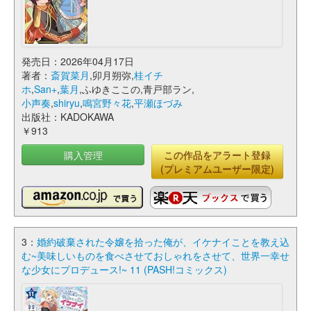
発売日：2026年04月17日
著者：
斎賀菜月
,卯月朔弥,
桂イチ
ホ
,
San+
,
葉月
,ふゆきここの,青戸部ラン,
小声奏
,
shiryu
,
鳴宮野々花
,
平瀬ほづみ
出版社：KADOKAWA
￥913
購入管理
この作品をアラート登録
(プレミアムユーザー限定)
3：
婚約破棄された令嬢を拾った俺が、イケナイことを教え込
む~美味しいものを食べさせておしゃれをさせて、世界一幸せ
な少女にプロデュース!~ 11 (PASH!コミックス)