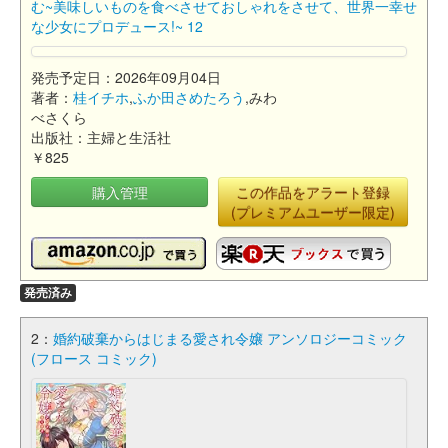
む~美味しいものを食べさせておしゃれをさせて、世界一幸せ
な少女にプロデュース!~ 12
発売予定日：2026年09月04日
著者：
桂イチホ
,
ふか田さめたろう
,みわ
べさくら
出版社：主婦と生活社
￥825
購入管理
この作品をアラート登録
(プレミアムユーザー限定)
発売済み
2：
婚約破棄からはじまる愛され令嬢 アンソロジーコミック
(フロース コミック)