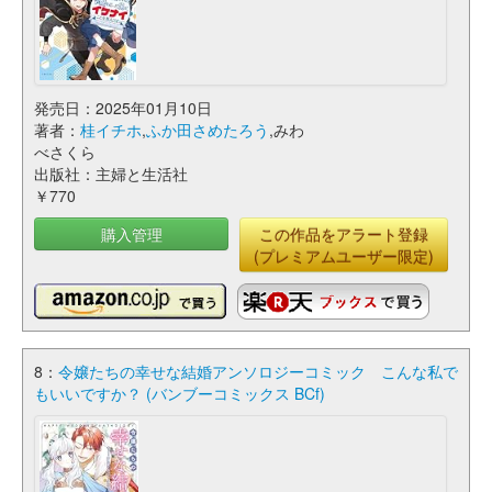
発売日：2025年01月10日
著者：
桂イチホ
,
ふか田さめたろう
,みわ
べさくら
出版社：主婦と生活社
￥770
購入管理
この作品をアラート登録
(プレミアムユーザー限定)
8：
令嬢たちの幸せな結婚アンソロジーコミック こんな私で
もいいですか？ (バンブーコミックス BCf)