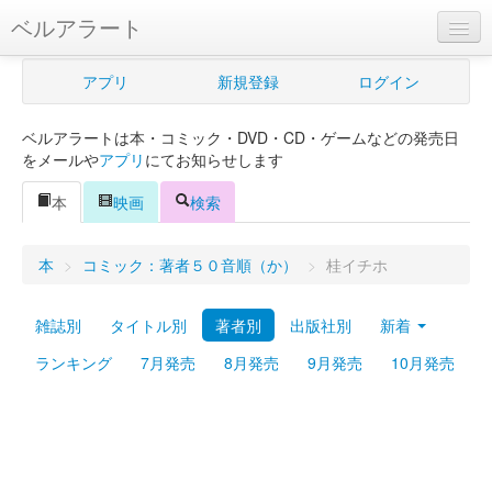
ベルアラート
ベルアラートとは
アプリ
新規登録
ログイン
ヘルプ
ベルアラートは本・コミック・DVD・CD・ゲームなどの発売日
新規登録
をメールや
アプリ
にてお知らせします
ログイン
本
映画
検索
Myカレンダー
本
>
コミック：著者５０音順（か）
>
桂イチホ
購入管理
雑誌別
タイトル別
著者別
出版社別
新着
Myシェルフ
ランキング
7月発売
8月発売
9月発売
10月発売
プレミアム