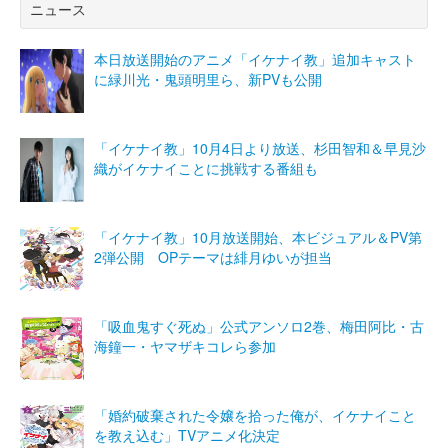
ニュース
本日放送開始のアニメ「イケナイ教」追加キャスト
に緑川光・鬼頭明里ら、新PVも公開
「イケナイ教」10月4日より放送、杉田智和＆早見沙
織がイケナイことに挑戦する番組も
「イケナイ教」10月放送開始、本ビジュアル＆PV第
2弾公開 OPテーマは緋月ゆいが担当
「吸血鬼すぐ死ぬ」公式アンソロ2巻、梅田阿比・古
海鐘一・ヤマザキコレら参加
「婚約破棄された令嬢を拾った俺が、イケナイこと
を教え込む」TVアニメ化決定