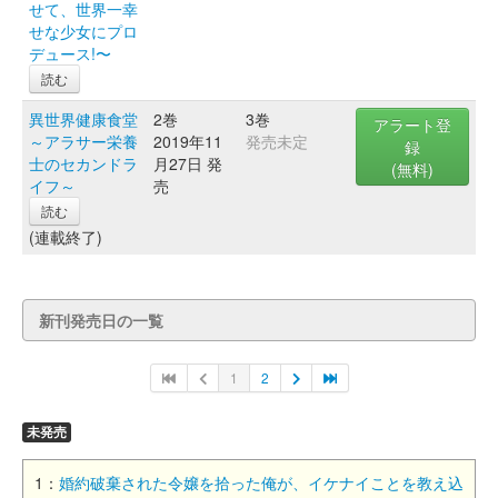
せて、世界一幸
せな少女にプロ
デュース!〜
読む
異世界健康食堂
2巻
3巻
アラート登
～アラサー栄養
2019年11
発売未定
録
士のセカンドラ
月27日 発
(無料)
イフ～
売
読む
(連載終了)
新刊発売日の一覧
1
2
未発売
1：
婚約破棄された令嬢を拾った俺が、イケナイことを教え込