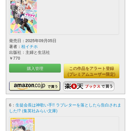
発売日：2025年09月05日
著者：
桂イチホ
出版社：主婦と生活社
￥770
購入管理
この作品をアラート登録
(プレミアムユーザー限定)
6：
生徒会長は神歌い手!! ラブレターを落としたら告白されま
した!? (集英社みらい文庫)