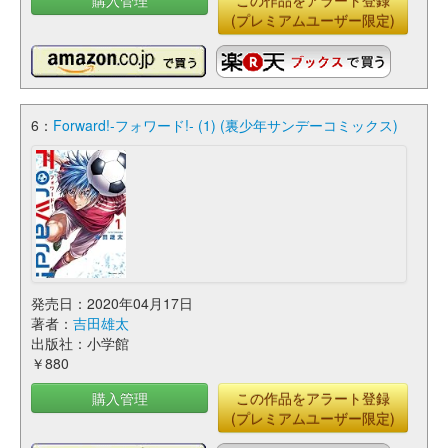
購入管理
この作品をアラート登録
(プレミアムユーザー限定)
6：
Forward!-フォワード!- (1) (裏少年サンデーコミックス)
発売日：2020年04月17日
著者：
吉田雄太
出版社：小学館
￥880
購入管理
この作品をアラート登録
(プレミアムユーザー限定)