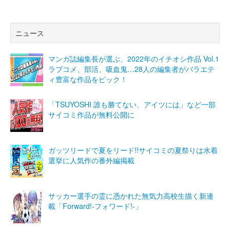
ニュース
マンガ誌編集長が選ぶ、2022年のイチオシ作品 Vol.1
ラブコメ、部活、吸血鬼…28人の編集者がバラエテ
ィ豊富な作品をピック！
「TSUYOSHI 誰も勝てない、アイツには」など一部
サイコミ作品が無料公開に
ガッツリードで夏をリード!!サイコミの夏祭りは水着
選挙に人気作の番外編掲載
サッカー選手の霊に憑かれた無気力高校生描く新連
載「Forward!-フォワード!-」