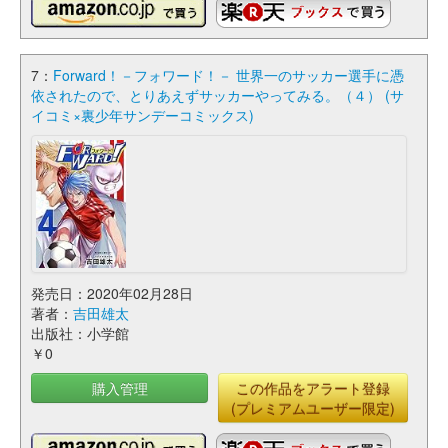
7：
Forward！－フォワード！－ 世界一のサッカー選手に憑
依されたので、とりあえずサッカーやってみる。（４） (サ
イコミ×裏少年サンデーコミックス)
発売日：2020年02月28日
著者：
吉田雄太
出版社：小学館
￥0
購入管理
この作品をアラート登録
(プレミアムユーザー限定)