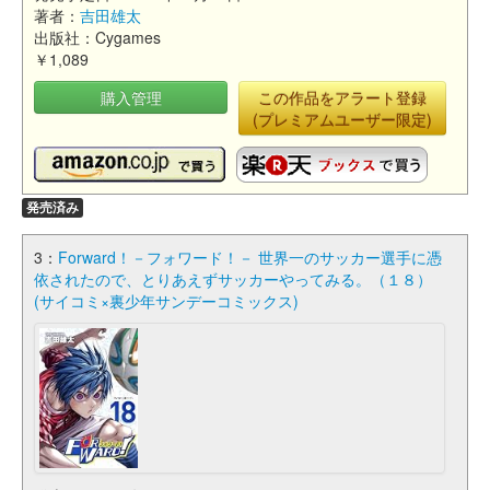
著者：
吉田雄太
出版社：Cygames
￥1,089
購入管理
この作品をアラート登録
(プレミアムユーザー限定)
発売済み
3：
Forward！－フォワード！－ 世界一のサッカー選手に憑
依されたので、とりあえずサッカーやってみる。（１８）
(サイコミ×裏少年サンデーコミックス)