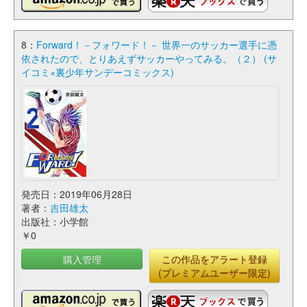
8：
Forward！－フォワード！－ 世界一のサッカー選手に憑
依されたので、とりあえずサッカーやってみる。（２） (サ
イコミ×裏少年サンデーコミックス)
発売日：2019年06月28日
著者：
吉田雄太
出版社：小学館
￥0
購入管理
この作品をアラート登録
(プレミアムユーザー限定)