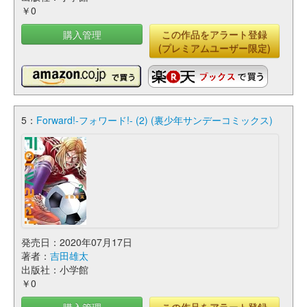
￥0
購入管理
この作品をアラート登録
(プレミアムユーザー限定)
5：
Forward!-フォワード!- (2) (裏少年サンデーコミックス)
発売日：2020年07月17日
著者：
吉田雄太
出版社：小学館
￥0