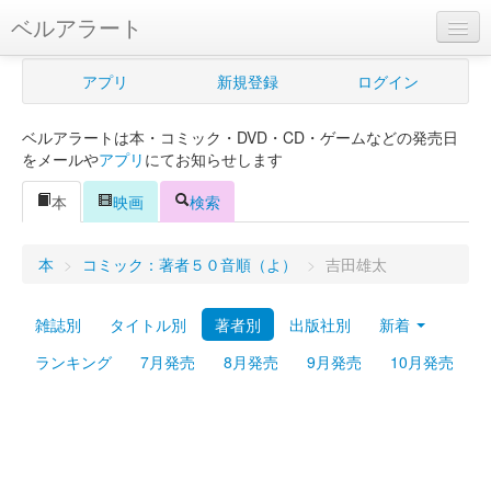
ベルアラート
ベルアラートとは
アプリ
新規登録
ログイン
ヘルプ
ベルアラートは本・コミック・DVD・CD・ゲームなどの発売日
新規登録
をメールや
アプリ
にてお知らせします
ログイン
本
映画
検索
Myカレンダー
本
>
コミック：著者５０音順（よ）
>
吉田雄太
購入管理
雑誌別
タイトル別
著者別
出版社別
新着
Myシェルフ
ランキング
7月発売
8月発売
9月発売
10月発売
プレミアム