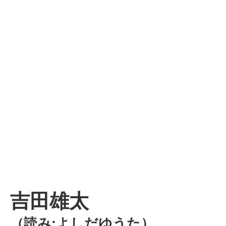
吉田雄太
（読み:よしだゆうた）