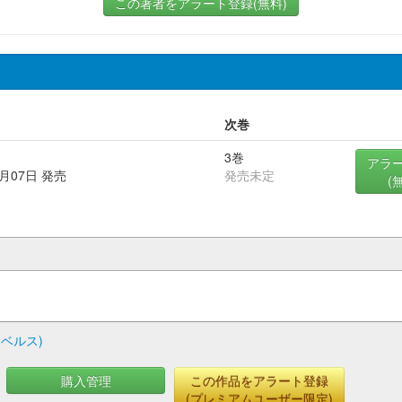
この著者をアラート登録(無料)
次巻
3巻
アラ
6月07日 発売
発売未定
(
ベルス)
購入管理
この作品をアラート登録
(プレミアムユーザー限定)