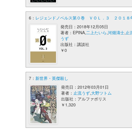
6：
レジェンドノベルス第０巻 ＶＯＬ．３ ２０１８
発売日：2018年12月05日
著者：EPINA,
二上たいら
,
河畑濤士
,
止
うず
出版社：講談社
￥0
7：
新世界・英傑殺し
発売日：2012年03月01日
著者：
止流うず
,
大野ツトム
出版社：アルファポリス
￥1,320