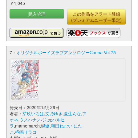
￥1,045
購入管理
この作品をアラート登録
(プレミアムユーザー限定)
7：
オリジナルボーイズラブアンソロジーCanna Vol.75
発売日：2020年12月26日
著者：
芽玖いろは
,
文乃ゆき
,
夏生んな
,
ア
オネ
,
ウノハナ
,
ハジ
,
元ハルヒ
ラ
,mamemarch,
硯遼
,
朝田ねむい
,
にた
こ
,
椛嶋リラコ