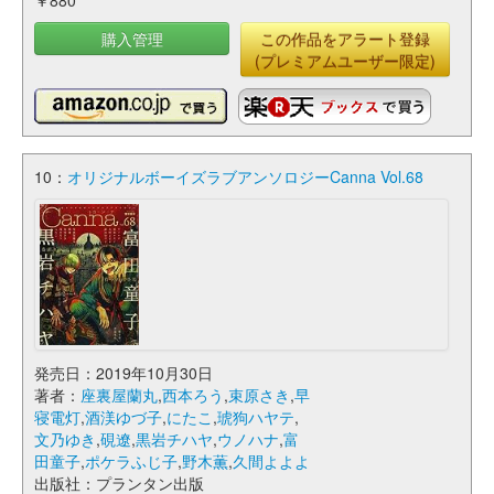
￥880
購入管理
この作品をアラート登録
(プレミアムユーザー限定)
10：
オリジナルボーイズラブアンソロジーCanna Vol.68
発売日：2019年10月30日
著者：
座裏屋蘭丸
,
西本ろう
,
束原さき
,
早
寝電灯
,
酒渼ゆづ子
,
にたこ
,
琥狗ハヤテ
,
文乃ゆき
,
硯遼
,
黒岩チハヤ
,
ウノハナ
,
富
田童子
,
ポケラふじ子
,
野木薫
,
久間よよよ
出版社：プランタン出版