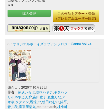
出版社：プランタン出版
￥0
購入管理
この作品をアラート登録
(プレミアムユーザー限定)
8：
オリジナルボーイズラブアンソロジーCanna Vol.74
発売日：2020年10月28日
著者：
芽玖いろは
,
琥狗ハヤテ
,
キタハラ
リイ
,
noji
,
こん炉
,
富田童子
,
夏生んな
,
ア
オネ
,
タクアン
,
硯遼
,
itz
,
朝田ねむい
,
笑平
,
青井秋
,
座裏屋蘭丸
,mamemarch,
桂小町
,