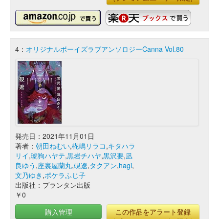
4：
オリジナルボーイズラブアンソロジーCanna Vol.80
発売日：2021年11月01日
著者：
朝田ねむい
,
椛嶋リラコ
,
キタハラ
リイ
,
琥狗ハヤテ
,
黒岩チハヤ
,
黒沢要
,
凪
良ゆう
,
座裏屋蘭丸
,
硯遼
,
タクアン
,
hagi
,
文乃ゆき
,
ポケラふじ子
出版社：プランタン出版
￥0
購入管理
この作品をアラート登録