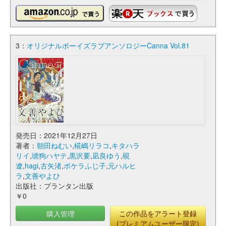
3：
オリジナルボーイズラブアンソロジーCanna Vol.81
発売日：2021年12月27日
著者：
朝田ねむい
,
椛嶋リラコ
,
キタハラ
リイ
,
琥狗ハヤテ
,
黒沢要
,
凪良ゆう
,
硯
遼
,
hagi
,
古矢渚
,
ポケラふじ子
,
元ハルヒ
ラ
,
文善やよひ
出版社：プランタン出版
￥0
購入管理
この作品をアラート登録
(プレミアムユーザー限定)