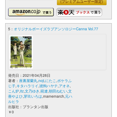
(プレミアムユーザー限定)
5：
オリジナルボーイズラブアンソロジーCanna Vol.77
発売日：2021年04月28日
著者：
座裏屋蘭丸
,
noji
,
にたこ
,
ポケラふ
じ子
,
キタハラリイ
,
琥狗ハヤテ
,
アオネ
,
こん炉
,
itz
,
文乃ゆき
,
硯遼
,
朝田ねむい
,
文
善やよひ
,
芽玖いろは
,mamemarch,
元ハ
ルヒラ
出版社：プランタン出版
￥0