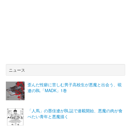
ニュース
歪んだ性癖に苦しむ男子高校生が悪魔と出会う、硯
遼のBL「MADK」1巻
「人馬」の墨佳遼がBL誌で連載開始、悪魔の肉が食
べたい青年と悪魔描く