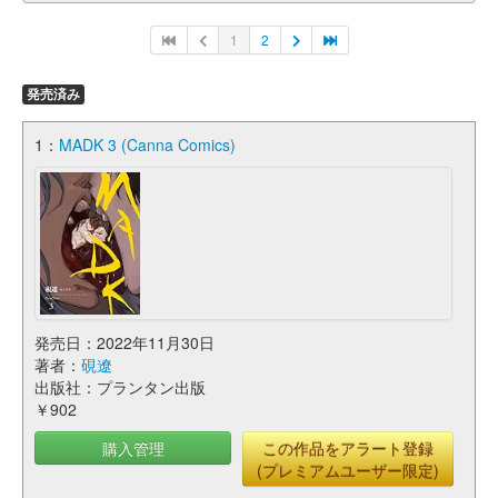
1
2
発売済み
1：
MADK 3 (Canna Comics)
発売日：2022年11月30日
著者：
硯遼
出版社：プランタン出版
￥902
購入管理
この作品をアラート登録
(プレミアムユーザー限定)