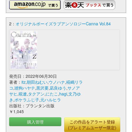
2：
オリジナルボーイズラブアンソロジーCanna Vol.84
発売日：2022年06月30日
著者：
itz
,
朝田ねむい
,
ウノハナ
,
椛嶋リラ
コ
,
琥狗ハヤテ
,
黒沢要
,
凪良ゆう
,
サノア
サヒ
,
硯遼
,
タクアン
,
にたこ
,
hagi
,
文乃ゆ
き
,
ポケラふじ子
,
元ハルヒラ
出版社：プランタン出版
￥1,045
購入管理
この作品をアラート登録
(プレミアムユーザー限定)