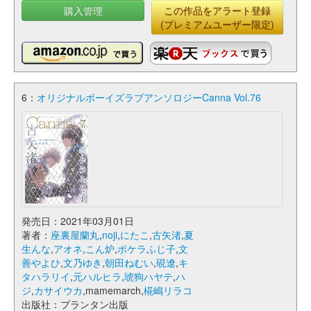
購入管理
この作品をアラート登録
(プレミアムユーザー限定)
6：
オリジナルボーイズラブアンソロジーCanna Vol.76
発売日：2021年03月01日
著者：
座裏屋蘭丸
,
noji
,
にたこ
,
古矢渚
,
夏
生んな
,
アオネ
,
こん炉
,
ポケラふじ子
,
文
善やよひ
,
文乃ゆき
,
朝田ねむい
,
硯遼
,
キ
タハラリイ
,
元ハルヒラ
,
琥狗ハヤテ
,
ハ
ジ
,
カサイウカ
,mamemarch,
椛嶋リラコ
出版社：プランタン出版