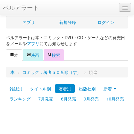
ベルアラート
ベルアラートとは
アプリ
新規登録
ログイン
ヘルプ
ベルアラートは本・コミック・DVD・CD・ゲームなどの発売日
新規登録
をメールや
アプリ
にてお知らせします
ログイン
本
映画
検索
Myカレンダー
本
>
コミック：著者５０音順（す）
>
硯遼
購入管理
雑誌別
タイトル別
著者別
出版社別
新着
Myシェルフ
ランキング
7月発売
8月発売
9月発売
10月発売
プレミアム