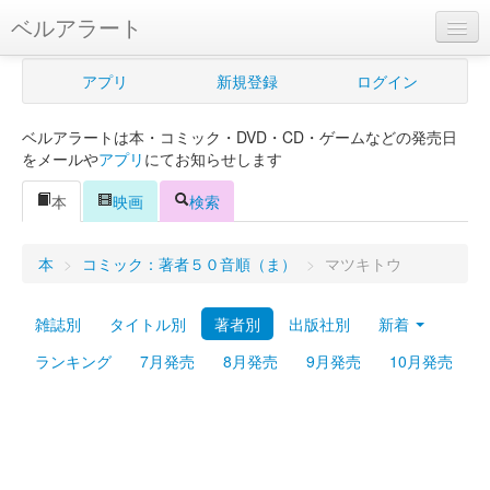
ベルアラート
ベルアラートとは
アプリ
新規登録
ログイン
ヘルプ
ベルアラートは本・コミック・DVD・CD・ゲームなどの発売日
新規登録
をメールや
アプリ
にてお知らせします
ログイン
本
映画
検索
Myカレンダー
本
>
コミック：著者５０音順（ま）
>
マツキトウ
購入管理
雑誌別
タイトル別
著者別
出版社別
新着
Myシェルフ
ランキング
7月発売
8月発売
9月発売
10月発売
プレミアム