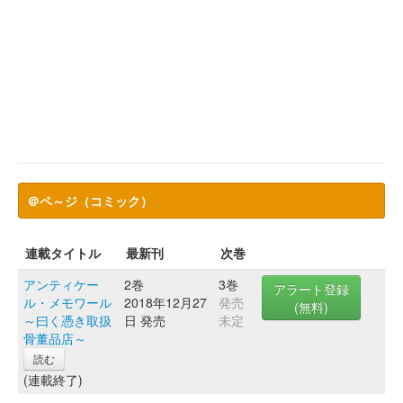
＠ペ～ジ（コミック）
連載タイトル
最新刊
次巻
アンティケー
2巻
3巻
アラート登録
ル・メモワール
2018年12月27
発売
(無料)
～曰く憑き取扱
日 発売
未定
骨董品店～
読む
(連載終了)