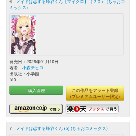
6：
メイドは恋する蜂谷くん【マイクロ】（２０） (ちゃおコ
ミックス)
発売日：2026年01月10日
著者：
小森チヒロ
出版社：小学館
￥0
購入管理
この作品をアラート登録
(プレミアムユーザー限定)
7：
メイドは恋する蜂谷くん (5) (ちゃおコミックス)