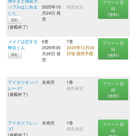
神さまと偽装カ
アラート登
ップルはじめま
2025年10
発売未定
録
した
月24日 発
(無料)
売
読む
(連載終了)
メイドは恋する
6巻
7巻
アラート登
蜂谷くん
2026年06
2026年12月26
録
月26日 発
日頃 発売予想
読む
(無料)
売
アイカツオンパ
未発売
1巻
アラート登
レード!
発売未定
録
(連載終了)
(無料)
アイカツフレン
未発売
1巻
アラート登
ズ!
発売未定
録
(連載終了)