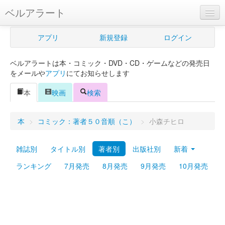
ベルアラート
ベルアラートとは
アプリ
新規登録
ログイン
ヘルプ
ベルアラートは本・コミック・DVD・CD・ゲームなどの発売日
新規登録
をメールや
アプリ
にてお知らせします
ログイン
本
映画
検索
Myカレンダー
本
>
コミック：著者５０音順（こ）
>
小森チヒロ
購入管理
雑誌別
タイトル別
著者別
出版社別
新着
Myシェルフ
ランキング
7月発売
8月発売
9月発売
10月発売
プレミアム