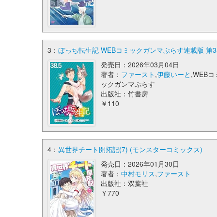
3：
ぼっち転生記 WEBコミックガンマぷらす連載版 第38
発売日：2026年03月04日
著者：
ファースト
,
伊藤いーと
,WEBコ
ックガンマぷらす
出版社：竹書房
￥110
4：
異世界チート開拓記(7) (モンスターコミックス)
発売日：2026年01月30日
著者：
中村モリス
,
ファースト
出版社：双葉社
￥770