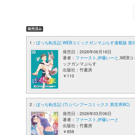
発売済み
1：
ぼっち転生記 WEBコミックガンマぷらす連載版 第3
発売日：2026年06月16日
著者：
ファースト
,
伊藤いーと
,WEBコ
ックガンマぷらす
出版社：竹書房
￥110
2：
ぼっち転生記 (7) (バンブーコミックス 異世界BC)
発売日：2026年03月06日
著者：
ファースト
,
伊藤いーと
出版社：竹書房
￥858