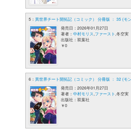
5：
異世界チート開拓記（コミック） 分冊版 ： 35 (モ
発売日：2026年01月27日
著者：
中村モリス
,
ファースト
,冬空実
出版社：双葉社
￥0
6：
異世界チート開拓記（コミック） 分冊版 ： 32 (モ
発売日：2026年01月27日
著者：
中村モリス
,
ファースト
,冬空実
出版社：双葉社
￥0