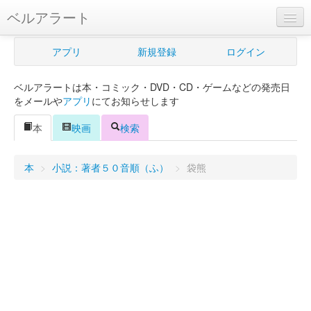
ベルアラート
ベルアラートとは
アプリ
新規登録
ログイン
ヘルプ
ベルアラートは本・コミック・DVD・CD・ゲームなどの発売日
新規登録
をメールや
アプリ
にてお知らせします
ログイン
本
映画
検索
Myカレンダー
本
>
小説：著者５０音順（ふ）
>
袋熊
購入管理
Myシェルフ
プレミアム