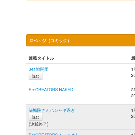
＠ペ～ジ（コミック）
連載タイトル
341戦闘団
1
2
読む
Re:CREATORS NAKED
2
2
築城院さんハシャギ過ぎ
1
2
読む
(連載終了)