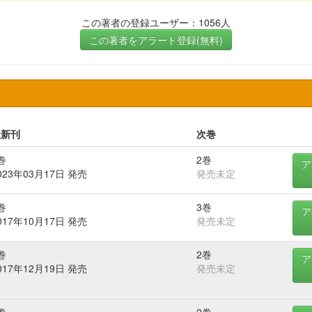
この著者の登録ユーザー：1056人
この著者をアラート登録(無料)
最新刊
次巻
巻
2巻
ア
023年03月17日 発売
発売未定
巻
3巻
ア
017年10月17日 発売
発売未定
巻
2巻
ア
017年12月19日 発売
発売未定