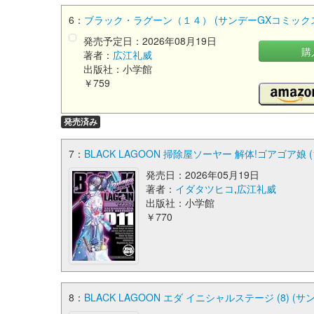
6：
ブラック・ラグーン（１４） (サンデーGXコミック
発売予定日：2026年08月19日
購
著者：
広江礼威
出版社：小学館
￥759
発売済み
7：
BLACK LAGOON 掃除屋ソーヤー 解体!ゴアゴア娘 (
発売日：2026年05月19日
著者：
イダタツヒコ
,
広江礼威
出版社：小学館
￥770
8：
BLACK LAGOON エダ イニシャルステージ (8) (