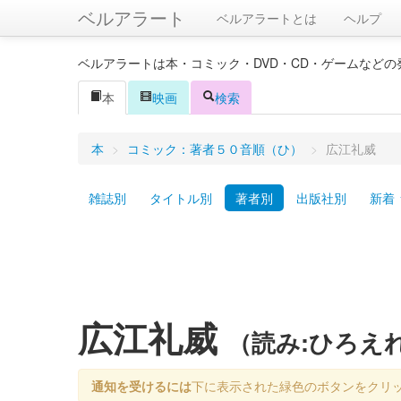
ベルアラート
ベルアラートとは
ヘルプ
ベルアラートは本・コミック・DVD・CD・ゲームなど
本
映画
検索
本
>
コミック：著者５０音順（ひ）
>
広江礼威
雑誌別
タイトル別
著者別
出版社別
新着
広江礼威
（読み:ひろえ
通知を受けるには
下に表示された緑色のボタンをクリ