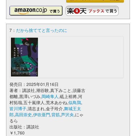
7：
だから捨ててと言ったのに
発売日：2025年01月16日
著者：講談社,潮谷験,真下みこと,須藤古
都離,黒澤いづみ,
岡崎隼人
,砥上裕將,河
村拓哉,五十嵐律人,荒木あかね,
似鳥鶏
,
皆川博子
,清志まれ,金子玲介,
舞城王太
郎
,
高田崇史
,
伊吹亜門
,
背筋
,
芦沢央
,にゃ
るら
出版社：講談社
￥1,760