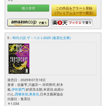
購入管理
この作品をアラート登録
(プレミアムユーザー限定)
5：
時代小説 ザ・ベスト2025 (集英社文庫)
発売日：2025年07月18日
著者：佐藤雫,川越宗一,寺田勢司,村木
嵐,
伊吹亜門
,砂原浩太朗,米原信,由原か
のん,
西條奈加
,
奥泉光
,日本文藝家協会
出版社：集英社
￥1,034