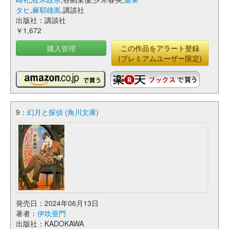
タヒ
,
麻耶雄嵩
,講談社
出版社：講談社
￥1,672
購入管理
この作品をアラート登録
(プレミアムユーザー限定)
9：
幻月と探偵 (角川文庫)
発売日：2024年06月13日
著者：
伊吹亜門
出版社：KADOKAWA