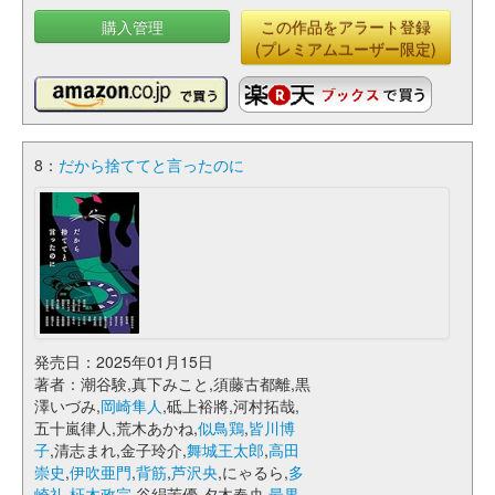
購入管理
この作品をアラート登録
(プレミアムユーザー限定)
8：
だから捨ててと言ったのに
発売日：2025年01月15日
著者：潮谷験,真下みこと,須藤古都離,黒
澤いづみ,
岡崎隼人
,砥上裕將,河村拓哉,
五十嵐律人,荒木あかね,
似鳥鶏
,
皆川博
子
,清志まれ,金子玲介,
舞城王太郎
,
高田
崇史
,
伊吹亜門
,
背筋
,
芦沢央
,にゃるら,
多
崎礼
,
柾木政宗
,谷絹茉優,夕木春央,
最果