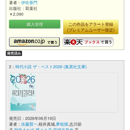
著者：
伊吹亜門
出版社：双葉社
￥2,090
購入管理
この作品をアラート登録
(プレミアムユーザー限定)
発売済み
2：
時代小説 ザ・ベスト2026 (集英社文庫)
発売日：2026年06月19日
著者：
佐藤賢一
,桜井真城,
夢枕獏
,志川節
子,
朝井まかて
,
梶よう子
,
宮城谷昌光
,高