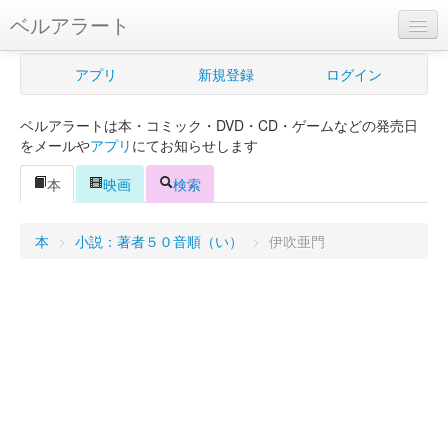
ベルアラート
ベルアラートとは
アプリ
新規登録
ログイン
ヘルプ
ベルアラートは本・コミック・DVD・CD・ゲームなどの発売日
新規登録
をメールや
アプリ
にてお知らせします
ログイン
本
映画
検索
Myカレンダー
本
>
小説：著者５０音順（い）
>
伊吹亜門
購入管理
Myシェルフ
プレミアム