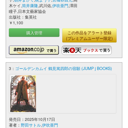
木ケイ,
筒井康隆
,武川佑,
伊吹亜門
,澤田
瞳子,日本文藝家協会
出版社：集英社
￥1,100
購入管理
この作品をアラート登録
(プレミアムユーザー限定)
3：
ゴールデンカムイ 鶴見篤四郎の宿願 (JUMP j BOOKS)
発売日：2025年10月17日
著者：
野田サトル
,
伊吹亜門