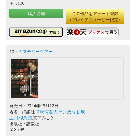
￥1,100
購入管理
この作品をアラート登録
(プレミアムユーザー限定)
10：
ミステリーツアー
発売日：2024年06月12日
著者：講談社,
青崎有吾
,
阿津川辰海
,
伊吹
亜門
,
似鳥鶏
,真下みこと
出版社：講談社
￥2,145