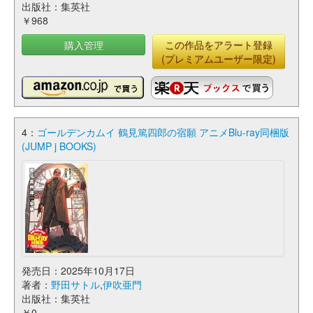
出版社：集英社
￥968
購入管理
この作品をアラート登録
(プレミアムユーザー限定)
4：
ゴールデンカムイ 鶴見篤四郎の宿願 アニメBlu-ray同梱版
(JUMP j BOOKS)
発売日：2025年10月17日
著者：
野田サトル
,
伊吹亜門
出版社：集英社
￥0