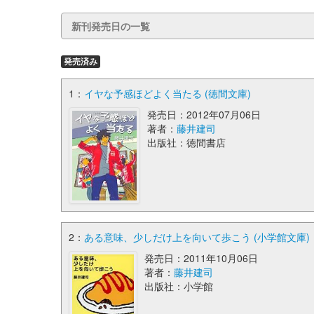
新刊発売日の一覧
発売済み
1：
イヤな予感ほどよく当たる (徳間文庫)
発売日：2012年07月06日
著者：
藤井建司
出版社：徳間書店
2：
ある意味、少しだけ上を向いて歩こう (小学館文庫)
発売日：2011年10月06日
著者：
藤井建司
出版社：小学館