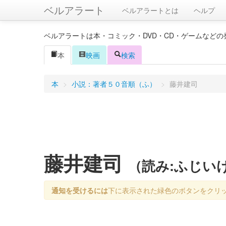
ベルアラート
ベルアラートとは
ヘルプ
ベルアラートは本・コミック・DVD・CD・ゲームなど
本
映画
検索
本
>
小説：著者５０音順（ふ）
>
藤井建司
藤井建司
（読み:ふじい
通知を受けるには
下に表示された緑色のボタンをクリ