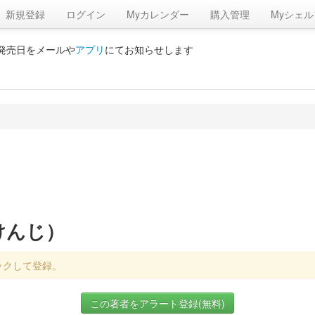
新規登録
ログイン
Myカレンダー
購入管理
Myシェル
の発売日をメールや
アプリ
にてお知らせします
けんじ）
ックして登録。
この著者をアラート登録(無料)