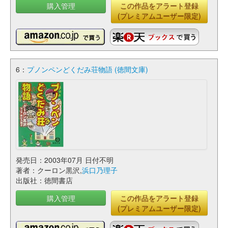
購入管理
この作品をアラート登録
(プレミアムユーザー限定)
6：
プノンペンどくだみ荘物語 (徳間文庫)
発売日：2003年07月 日付不明
著者：クーロン黒沢,
浜口乃理子
出版社：徳間書店
購入管理
この作品をアラート登録
(プレミアムユーザー限定)