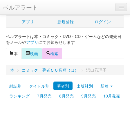
ベルアラート
ベルアラートとは
アプリ
新規登録
ログイン
ヘルプ
ベルアラートは本・コミック・DVD・CD・ゲームなどの発売日
新規登録
をメールや
アプリ
にてお知らせします
ログイン
本
映画
検索
Myカレンダー
本
>
コミック：著者５０音順（は）
>
浜口乃理子
購入管理
雑誌別
タイトル別
著者別
出版社別
新着
Myシェルフ
ランキング
7月発売
8月発売
9月発売
10月発売
プレミアム