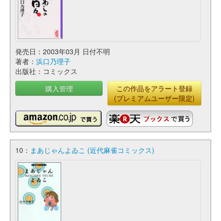
発売日：2003年03月 日付不明
著者：
浜口乃理子
出版社：コミックス
購入管理
この作品をアラート登録
(プレミアムユーザー限定)
10：
まあじゃんよゐこ (近代麻雀コミックス)