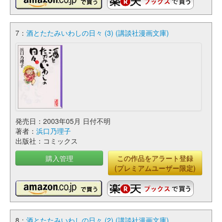
7：
酒とたたみいわしの日々 (3) (講談社漫画文庫)
発売日：2003年05月 日付不明
著者：
浜口乃理子
出版社：コミックス
購入管理
この作品をアラート登録
(プレミアムユーザー限定)
8：
酒とたたみいわしの日々 (2) (講談社漫画文庫)