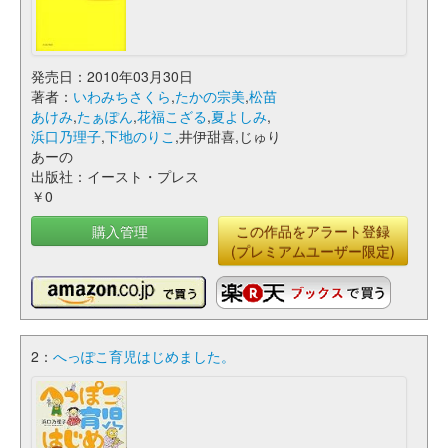
発売日：2010年03月30日
著者：
いわみちさくら
,
たかの宗美
,
松苗
あけみ
,
たぁぽん
,
花福こざる
,
夏よしみ
,
浜口乃理子
,
下地のりこ
,井伊甜喜,じゅり
あーの
出版社：イースト・プレス
￥0
購入管理
この作品をアラート登録
(プレミアムユーザー限定)
2：
へっぽこ育児はじめました。