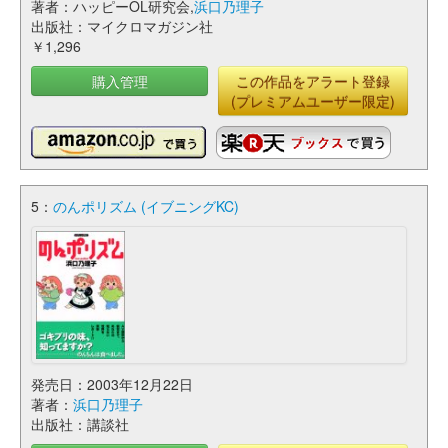
著者：ハッピーOL研究会,
浜口乃理子
出版社：マイクロマガジン社
￥1,296
購入管理
この作品をアラート登録
(プレミアムユーザー限定)
5：
のんポリズム (イブニングKC)
発売日：2003年12月22日
著者：
浜口乃理子
出版社：講談社