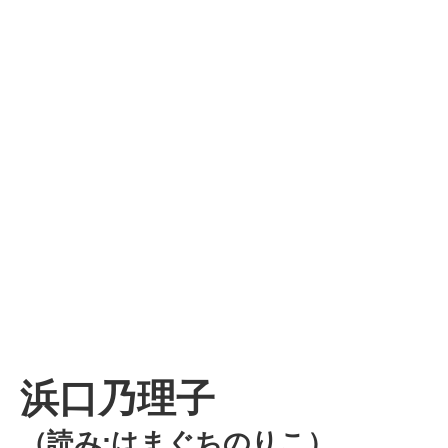
浜口乃理子
（読み:はまぐちのりこ）