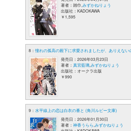
著者：雑巾,
みずかねりょう
出版社：KADOKAWA
￥1,595
8：
憧れの孤高の殿下に求愛されましたが、ありえないので
発売日：2026年03月23日
著者：
真宮藍璃
,
みずかねりょう
出版社：オークラ出版
￥990
9：
水平線上の恋は白衣の番と (角川ルビー文庫)
発売日：2026年01月30日
著者：
神香うらら
,
みずかねりょう
出版社：KADOKAWA