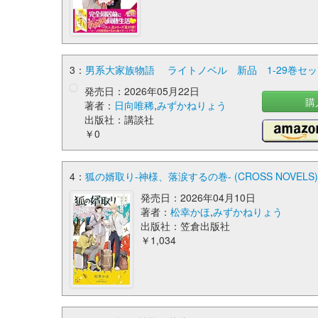
3：
男系大家族物語 ライトノベル 新品 1-29巻セッ
発売日：2026年05月22日
購
著者：
日向唯稀
,
みずかねりょう
出版社：講談社
￥0
4：
狐の婿取り-神様、落涙するの巻- (CROSS NOVELS)
発売日：2026年04月10日
著者：
松幸かほ
,
みずかねりょう
出版社：笠倉出版社
￥1,034