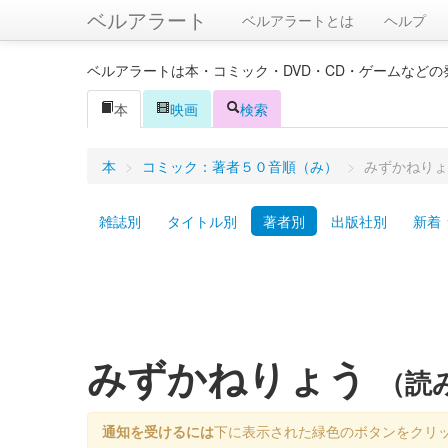
ベルアラート
ベルアラートとは
ヘルプ
ベルアラートは本・コミック・DVD・CD・ゲームなど
本
映画
検索
本
>
コミック：著者５０音順（み）
>
みずかねりょ
雑誌別
タイトル別
著者別
出版社別
新着
みずかねりょう
（読
通知を受けるには
下に表示された緑色のボタンをクリ