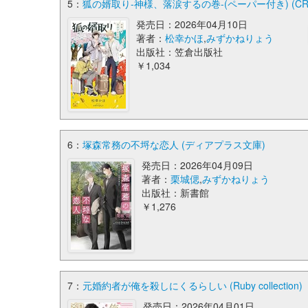
5：
狐の婿取り-神様、落涙するの巻-(ペーパー付き) (CROS
発売日：2026年04月10日
著者：
松幸かほ
,
みずかねりょう
出版社：笠倉出版社
￥1,034
6：
塚森常務の不埒な恋人 (ディアプラス文庫)
発売日：2026年04月09日
著者：
栗城偲
,
みずかねりょう
出版社：新書館
￥1,276
7：
元婚約者が俺を殺しにくるらしい (Ruby collection)
発売日：2026年04月01日