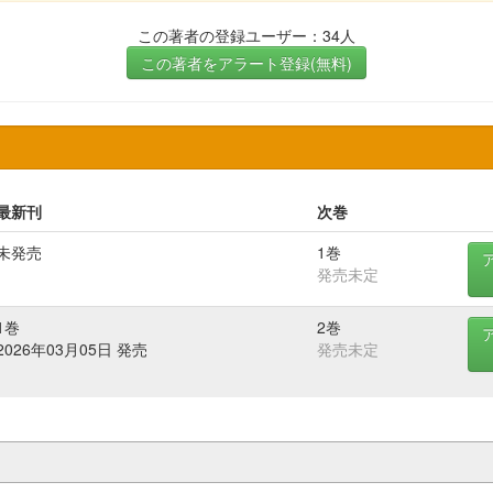
この著者の登録ユーザー：34人
この著者をアラート登録(無料)
最新刊
次巻
未発売
1巻
発売未定
1巻
2巻
2026年03月05日 発売
発売未定