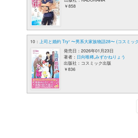
￥858
10：
上司と婚約 Try⁷ 〜男系大家族物語28〜 (コスミッ
発売日：2026年01月23日
著者：
日向唯稀
,
みずかねりょう
出版社：コスミック出版
￥836