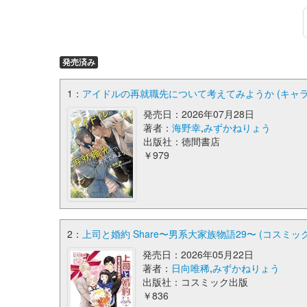
発売済み
1：
アイドルの再就職先について考えてみようか (キャラ
発売日：2026年07月28日
著者：
海野幸
,
みずかねりょう
出版社：徳間書店
￥979
2：
上司と婚約 Share〜男系大家族物語29〜 (コスミッ
発売日：2026年05月22日
著者：
日向唯稀
,
みずかねりょう
出版社：コスミック出版
￥836