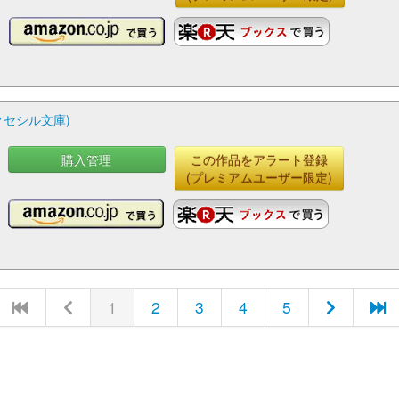
クセシル文庫)
購入管理
この作品をアラート登録
(プレミアムユーザー限定)
1
2
3
4
5