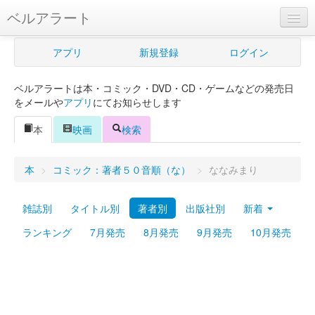
ベルアラート
ベルアラートとは
アプリ
新規登録
ログイン
ヘルプ
ベルアラートは本・コミック・DVD・CD・ゲームなどの発売日
新規登録
をメールや
アプリ
にてお知らせします
ログイン
本
映画
検索
Myカレンダー
本
>
コミック：著者５０音順（な）
>
ななみまり
購入管理
雑誌別
タイトル別
著者別
出版社別
新着
Myシェルフ
ランキング
7月発売
8月発売
9月発売
10月発売
プレミアム