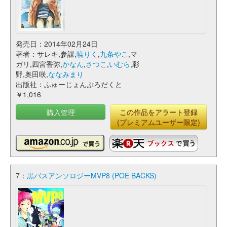
発売日：2014年02月24日
著者：サレキ,参謀,
暁りく
,
九条やこ
,マ
ガリ,四宮香弥,
かなん
,
さつこ
,
いむら
,彩
野,奥田咲,
ななみまり
出版社：ふゅーじょんぷろだくと
￥1,016
購入管理
この作品をアラート登録
(プレミアムユーザー限定)
7：
黒バスアンソロジーMVP8 (POE BACKS)