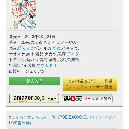
発売日：2013年08月21日
著者：ユモ,のえる,ちょんぼ,とーや,い
づみ,
暁りく
,北沢ハルカ,
あゆ
,ハキョウ,
ナオスケ,黒木,愛見,ナカツ,滝澤,
アキヲ
,
トモゾウ,葵ガム,古島,草野,荒木夕,栗栖
野,
翠
,アイス棒,
ななみまり
出版社：ジュリアン
購入管理
この作品をアラート登録
(プレミアムユーザー限定)
9：
くろこのえろほん。(3) (POE BACKS/黒バスアンソロジー
MVP番外編)