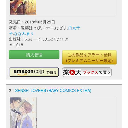
発売日：2018年05月25日
著者：遠藤はっぴ,コナエ,はざま,
由元千
子
,
ななみまり
出版社：ふゅーじょんぷろだくと
￥1,018
購入管理
この作品をアラート登録
(プレミアムユーザー限定)
2：
SENSEI LOVERS (BABY COMICS EXTRA)