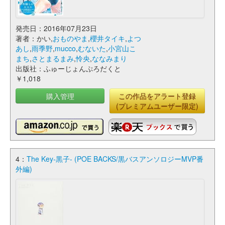
発売日：2016年07月23日
著者：かい,
おものやま
,
櫻井タイキ
,
よつ
あし
,
雨季野
,
mucco
,
むないた
,
小宮山こ
まち
,
さとまるまみ
,
怜央
,
ななみまり
出版社：ふゅーじょんぷろだくと
￥1,018
購入管理
この作品をアラート登録
(プレミアムユーザー限定)
4：
The Key-黒子- (POE BACKS/黒バスアンソロジーMVP番
外編)