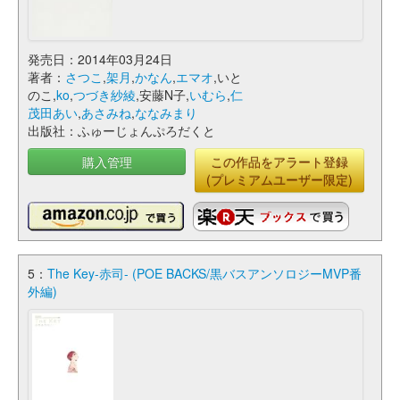
発売日：2014年03月24日
著者：
さつこ
,
架月
,
かなん
,
エマオ
,いと
のこ,
ko
,
つづき紗綾
,安藤N子,
いむら
,
仁
茂田あい
,
あさみね
,
ななみまり
出版社：ふゅーじょんぷろだくと
購入管理
この作品をアラート登録
(プレミアムユーザー限定)
5：
The Key-赤司- (POE BACKS/黒バスアンソロジーMVP番
外編)