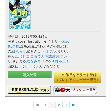
発売日：2013年05月24日
著者：coverillustration:イノオカ,
一宮思
帆
,
男児
,ユモ,茶豆,さわときさや蚊,にし
の,
はちろう
,如月きょう,
ミツル
,おとり,
葵ガム,
じじこ
,
こもてん
,
秋吉緋月
,
アカ
リ
,さとまる,
ななみまり
,mo-ja,
蜂不二子
出版社：ふゅーじょんぷろだくと
購入管理
この作品をアラート登録
(プレミアムユーザー限定)
1
2