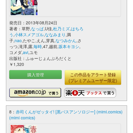
発売日：2013年08月24日
著者：草野,
なっぱ
,U佳,
杜乃ミズ
,
はちろ
う
,
小林スメアゴル
,
ななみまり
,満
子,
nao
,たやこ,えん,芽真,
なつみかん
,さ
っつ,滝澤,露,
毎時
,47,越前,
坂本キヨシ
,
コメダ,
avi
,ユモ
出版社：ふゅーじょんぷろだくと
￥1,320
購入管理
この作品をアラート登録
(プレミアムユーザー限定)
8：
赤司くんがゼッタイ! [黒バスアンソロジー] (mimi.comics)
(mimi comics)