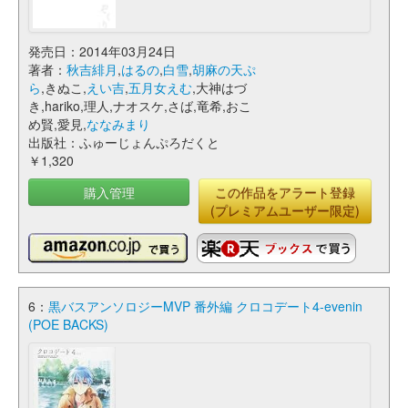
発売日：2014年03月24日
著者：
秋吉緋月
,
はるの
,
白雪
,
胡麻の天ぷ
ら
,きぬこ,
えい吉
,
五月女えむ
,大神はづ
き,hariko,理人,ナオスケ,さば,竜希,おこ
め賢,愛見,
ななみまり
出版社：ふゅーじょんぷろだくと
￥1,320
購入管理
この作品をアラート登録
(プレミアムユーザー限定)
6：
黒バスアンソロジーMVP 番外編 クロコデート4-evenin
(POE BACKS)