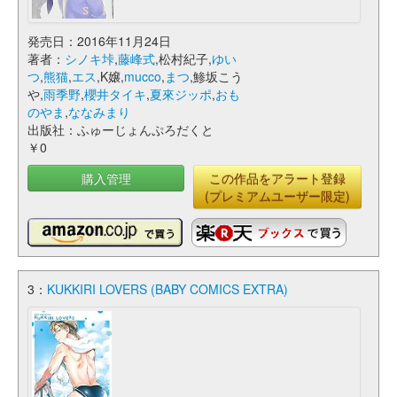
発売日：2016年11月24日
著者：
シノキ垰
,
藤峰式
,松村紀子,
ゆい
つ
,
熊猫
,
エス
,K嬢,
mucco
,
まつ
,鯵坂こう
や,
雨季野
,
櫻井タイキ
,
夏來ジッポ
,
おも
のやま
,
ななみまり
出版社：ふゅーじょんぷろだくと
￥0
購入管理
この作品をアラート登録
(プレミアムユーザー限定)
3：
KUKKIRI LOVERS (BABY COMICS EXTRA)