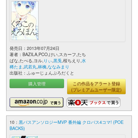
発売日：2013年07月24日
著者：BAZILA,PCO,けい,スカーフ,たち
ばな,たべる,ヨル,
りぃ
,
黒兎
,桜ちえり,
水
稀たま
,
武若丸
,
林檎
,
ななみまり
出版社：ふゅーじょんぷろだくと
購入管理
この作品をアラート登録
(プレミアムユーザー限定)
10：
黒バスアンソロジーMVP 番外編 クロバス4コマ! (POE
BACKS)