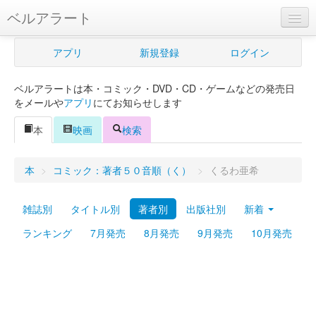
ベルアラート
ベルアラートとは
アプリ
新規登録
ログイン
ヘルプ
ベルアラートは本・コミック・DVD・CD・ゲームなどの発売日
新規登録
をメールや
アプリ
にてお知らせします
ログイン
本
映画
検索
Myカレンダー
本
>
コミック：著者５０音順（く）
>
くるわ亜希
購入管理
雑誌別
タイトル別
著者別
出版社別
新着
Myシェルフ
ランキング
7月発売
8月発売
9月発売
10月発売
プレミアム