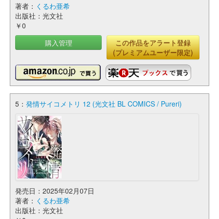
著者：
くるわ亜希
出版社：光文社
￥0
購入管理
この作品をアラート登録
(プレミアムユーザー限定)
5：
発情サイコメトリ 12 (光文社 BL COMICS / Pureri)
発売日：2025年02月07日
著者：
くるわ亜希
出版社：光文社