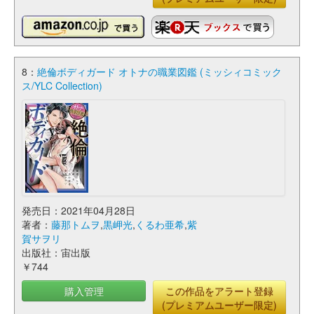
8：
絶倫ボディガード オトナの職業図鑑 (ミッシィコミック
ス/YLC Collection)
発売日：2021年04月28日
著者：
藤那トムヲ
,
黒岬光
,
くるわ亜希
,
紫
賀サヲリ
出版社：宙出版
￥744
購入管理
この作品をアラート登録
(プレミアムユーザー限定)