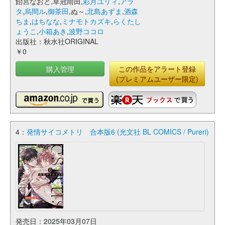
飴宮なおと,草冠雨田,
彩月ユリィ
,
アラ
タ
,
烏間ル
,
御茶田
,ぬ～,
北島あずま
,
酒森
ちま
,
はちなな
,
ミナモトカズキ
,
らくたし
ょうこ
,
小箱あき
,
波野ココロ
出版社：秋水社ORIGINAL
￥0
購入管理
この作品をアラート登録
(プレミアムユーザー限定)
4：
発情サイコメトリ 合本版6 (光文社 BL COMICS / Pureri)
発売日：2025年03月07日