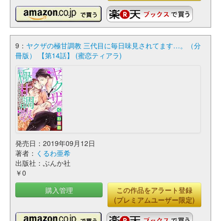
9：
ヤクザの極甘調教 三代目に毎日味見されてます…。（分
冊版） 【第14話】 (蜜恋ティアラ)
発売日：2019年09月12日
著者：
くるわ亜希
出版社：ぶんか社
￥0
購入管理
この作品をアラート登録
(プレミアムユーザー限定)