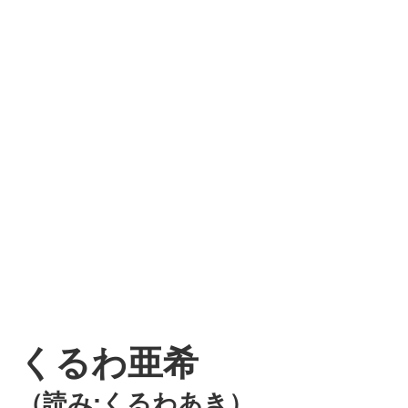
くるわ亜希
（読み:くるわあき）