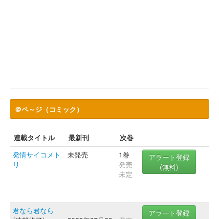
＠ペ～ジ（コミック）
連載タイトル
最新刊
次巻
発情サイコメト
未発売
1巻
アラート登録
リ
発売
(無料)
未定
君なら君なら
アラート登録