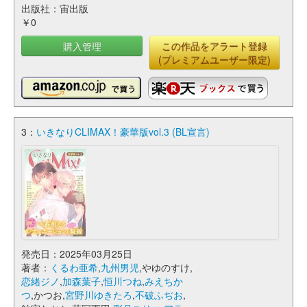
出版社：宙出版
￥0
購入管理
この作品をアラート登録
(プレミアムユーザー限定)
3：
いきなりCLIMAX！豪華版vol.3 (BL宣言)
発売日：2025年03月25日
著者：
くるわ亜希
,
九州男児
,やゆのすけ,
恋緒ジノ
,
加森葉子
,
恒川つね
,
みえちか
つ
,かつお,
宮野川ゆきたろ
,
不破ふぢお
,