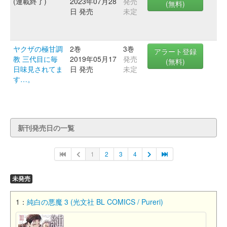
(連載終了)
2023年07月28
発売
(無料)
日 発売
未定
ヤクザの極甘調
2巻
3巻
アラート登録
教 三代目に毎
2019年05月17
発売
(無料)
日味見されてま
日 発売
未定
す…。
新刊発売日の一覧
1
2
3
4
未発売
1：
純白の悪魔 3 (光文社 BL COMICS / Pureri)