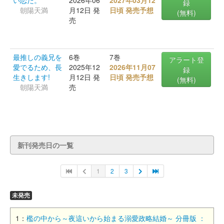
い恋だ。
2026年06
2027年03月12
録
朝陽天満
月12日 発
日頃 発売予想
(無料)
売
最推しの義兄を
6巻
7巻
アラート登
愛でるため、長
2025年12
2026年11月07
録
生きします!
月12日 発
日頃 発売予想
(無料)
朝陽天満
売
新刊発売日の一覧
1
2
3
未発売
1：
檻の中から～夜這いから始まる溺愛政略結婚～ 分冊版 ：