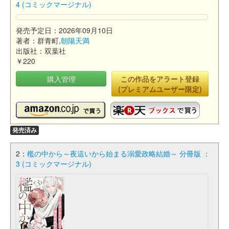
4 (コミックマージナル)
発売予定日：2026年09月10日
著者：群青町,
朝陽天満
出版社：双葉社
￥220
購入管理
この作品をアラート登録
(プレミアムユーザー限定)
発売済み
2：
檻の中から～夜這いから始まる溺愛政略結婚～ 分冊版 ：
3 (コミックマージナル)