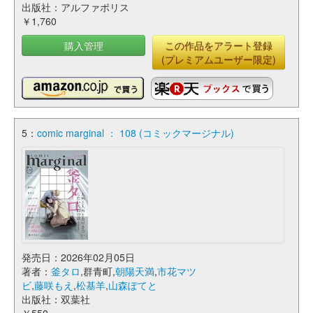
出版社：アルファポリス
￥1,760
購入管理
この作品をアラート登録
(プレミアムユーザー限定)
5：
comic marginal ： 108 (コミックマージナル)
発売日：2026年02月05日
著者：
釜タロ
,群青町,
朝陽天満
,
市花マツ
ビ
,
藤咲もえ
,
松基羊
,
山森ぽてと
出版社：双葉社