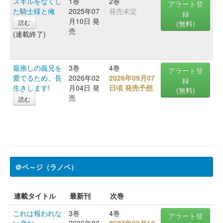
スキルをなくし
1巻
2巻
アラート登
た騎士様と俺
2025年07
発売未定
録
月10日 発
読む
(無料)
売
(連載終了)
最推しの義兄を
3巻
4巻
アラート登
愛でるため、長
2026年02
2026年09月07
録
生きします!
月04日 発
日頃 発売予想
(無料)
売
読む
＠ペ～ジ（ラノベ）
連載タイトル
最新刊
次巻
これは報われな
3巻
4巻
アラート登