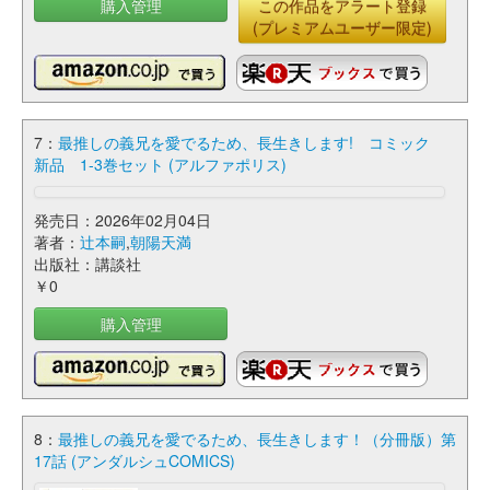
購入管理
この作品をアラート登録
(プレミアムユーザー限定)
7：
最推しの義兄を愛でるため、長生きします! コミック
新品 1-3巻セット (アルファポリス)
発売日：2026年02月04日
著者：
辻本嗣
,
朝陽天満
出版社：講談社
￥0
購入管理
8：
最推しの義兄を愛でるため、長生きします！（分冊版）第
17話 (アンダルシュCOMICS)