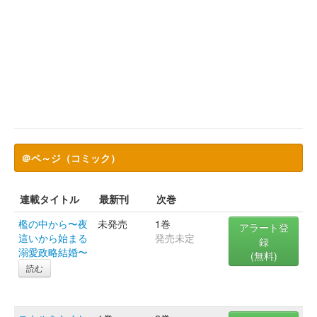
＠ペ～ジ（コミック）
連載タイトル
最新刊
次巻
檻の中から〜夜
未発売
1巻
アラート登
這いから始まる
発売未定
録
溺愛政略結婚〜
(無料)
読む