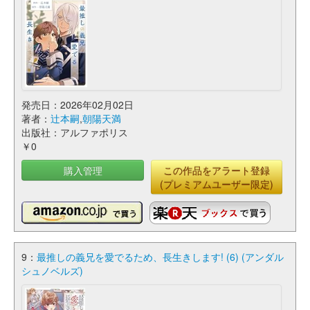
発売日：2026年02月02日
著者：
辻本嗣
,
朝陽天満
出版社：アルファポリス
￥0
購入管理
この作品をアラート登録
(プレミアムユーザー限定)
9：
最推しの義兄を愛でるため、長生きします! (6) (アンダル
シュノベルズ)