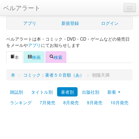
ベルアラート
ベルアラートとは
アプリ
新規登録
ログイン
ヘルプ
ベルアラートは本・コミック・DVD・CD・ゲームなどの発売日
新規登録
をメールや
アプリ
にてお知らせします
ログイン
本
映画
検索
Myカレンダー
本
>
コミック：著者５０音順（あ）
>
朝陽天満
購入管理
雑誌別
タイトル別
著者別
出版社別
新着
Myシェルフ
ランキング
7月発売
8月発売
9月発売
10月発売
プレミアム