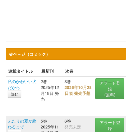
＠ペ～ジ（コミック）
連載タイトル
最新刊
次巻
私のかわいい犬
2巻
3巻
アラート登
だから
2025年12
2026年10月28
録
月18日 発
日頃 発売予想
読む
(無料)
売
ふたりの夏が終
5巻
6巻
アラート登
わるまで
2025年11
発売未定
録