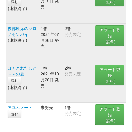
月19日 発
読む
(無料)
売
(連載終了)
後部座席のクロ
1巻
2巻
アラート登
ノセンパイ
2021年07
発売未定
録
(連載終了)
月26日 発
(無料)
売
ぼくとわたしと
1巻
2巻
アラート登
ママの夏
2021年10
発売未定
録
月20日 発
読む
(無料)
売
(連載終了)
アユムノート
未発売
1巻
アラート登
発売未定
読む
録
(無料)