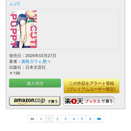
ぇぶ!)
発売日：2026年03月27日
著者：
廣島ガウォ
,
艶々
出版社：日本文芸社
￥198
購入管理
この作品をアラート登録
(プレミアムユーザー限定)
1
2
3
4
5