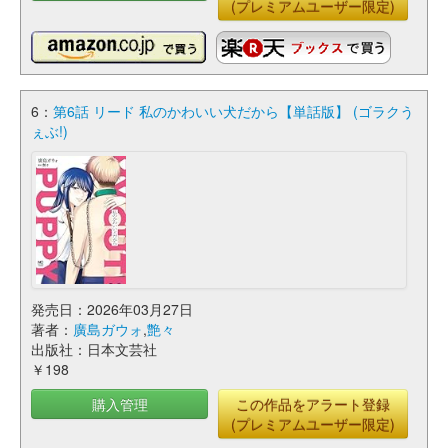
(プレミアムユーザー限定)
6：
第6話 リード 私のかわいい犬だから【単話版】 (ゴラクう
ぇぶ!)
発売日：2026年03月27日
著者：
廣島ガウォ
,
艶々
出版社：日本文芸社
￥198
購入管理
この作品をアラート登録
(プレミアムユーザー限定)