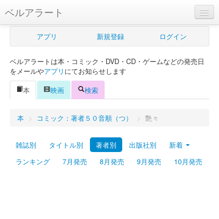
ベルアラート
ベルアラートとは
アプリ
新規登録
ログイン
ヘルプ
ベルアラートは本・コミック・DVD・CD・ゲームなどの発売日
新規登録
をメールや
アプリ
にてお知らせします
ログイン
本
映画
検索
Myカレンダー
本
>
コミック：著者５０音順（つ）
>
艶々
購入管理
雑誌別
タイトル別
著者別
出版社別
新着
Myシェルフ
ランキング
7月発売
8月発売
9月発売
10月発売
プレミアム