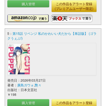
購入管理
この作品をアラート登録
(プレミアムユーザー限定)
5：
第15話 リベンジ 私のかわいい犬だから【単話版】 (ゴラ
クうぇぶ!)
発売日：2026年03月27日
著者：
廣島ガウォ
,
艶々
出版社：日本文芸社
￥198
購入管理
この作品をアラート登録