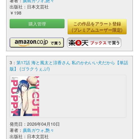
著者：
廣島ガウォ
,
艶々
出版社：日本文芸社
￥198
購入管理
この作品をアラート登録
(プレミアムユーザー限定)
3：
第17話 海と風太と涼香さん 私のかわいい犬だから【単話
版】 (ゴラクうぇぶ!)
発売日：2026年04月10日
著者：
廣島ガウォ
,
艶々
出版社：日本文芸社