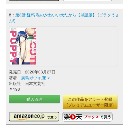
8：
第8話 疑惑 私のかわいい犬だから【単話版】 (ゴラクうぇ
ぶ!)
発売日：2026年03月27日
著者：
廣島ガウォ
,
艶々
出版社：日本文芸社
￥198
購入管理
この作品をアラート登録
(プレミアムユーザー限定)