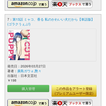
7：
第13話 ミャコ、香る 私のかわいい犬だから【単話版】
(ゴラクうぇぶ!)
発売日：2026年03月27日
著者：
廣島ガウォ
,
艶々
出版社：日本文芸社
￥198
購入管理
この作品をアラート登録
(プレミアムユーザー限定)