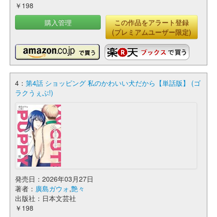
￥198
購入管理
この作品をアラート登録
(プレミアムユーザー限定)
4：
第4話 ショッピング 私のかわいい犬だから【単話版】 (ゴ
ラクうぇぶ!)
発売日：2026年03月27日
著者：
廣島ガウォ
,
艶々
出版社：日本文芸社
￥198