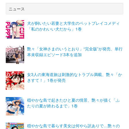
ニュース
犬が飼いたい若妻と大学生のペットプレイコメディ
「私のかわいい犬だから」1巻
艶々「女神さまのいうとおり」“完全版”が発売、単行
本未収録エピソード3本を追加
女3人の東海道旅は刺激的なトラブル満載、艶々「か
きすて！」1巻が発売
穏やかな島で起きたひと夏の情景、艶々が描く「ふ
たりの夏が終わるまで」1巻
穏やかな島で暮らす美女は何やら訳ありで…艶々の