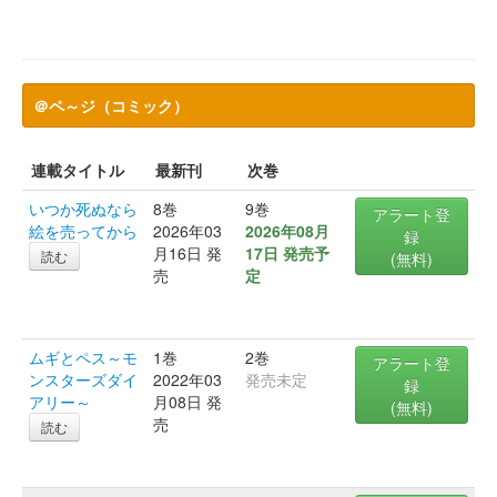
＠ペ～ジ（コミック）
連載タイトル
最新刊
次巻
いつか死ぬなら
8巻
9巻
アラート登
絵を売ってから
2026年03
2026年08月
録
月16日 発
17日 発売予
読む
(無料)
売
定
ムギとペス～モ
1巻
2巻
アラート登
ンスターズダイ
2022年03
発売未定
録
アリー～
月08日 発
(無料)
売
読む