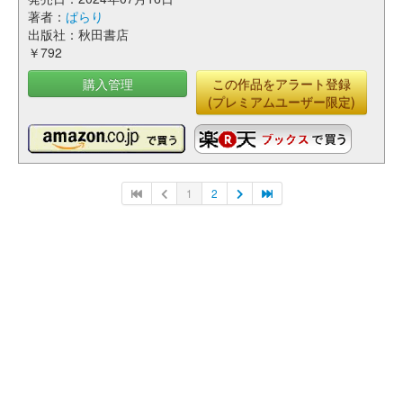
著者：
ぱらり
出版社：秋田書店
￥792
購入管理
この作品をアラート登録
(プレミアムユーザー限定)
1
2