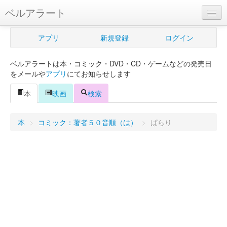
ベルアラート
ベルアラートとは
アプリ
新規登録
ログイン
ヘルプ
ベルアラートは本・コミック・DVD・CD・ゲームなどの発売日
新規登録
をメールや
アプリ
にてお知らせします
ログイン
本
映画
検索
Myカレンダー
本
>
コミック：著者５０音順（は）
>
ぱらり
購入管理
Myシェルフ
プレミアム