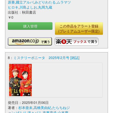
原賽
,
國立アルバ
,
みどりわたる
,
ムラマツ
ヒロキ
,
川島よしお
,
丸岡九蔵
出版社：秋田書店
￥0
購入管理
この作品をアラート登録
(プレミアムユーザー限定)
8：
ミステリーボニータ 2025年2月号 [雑誌]
発売日：2025年01月06日
著者：
杉本亜未
,
高橋美由紀
,
たらちねジ
ョン
,
ぱらり
,
洋々パニ
,
市東亮子
,
山本棗
,