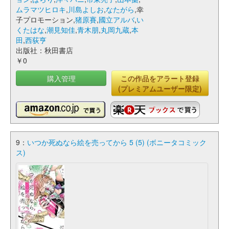
ムラマツヒロキ
,
川島よしお
,
なたがら
,幸
子プロモーション,
猪原賽
,
國立アルバ
,
い
くたはな
,
潮見知佳
,
青木朋
,
丸岡九蔵
,
本
田
,
西荻亨
出版社：秋田書店
￥0
購入管理
この作品をアラート登録
(プレミアムユーザー限定)
9：
いつか死ぬなら絵を売ってから 5 (5) (ボニータコミック
ス)