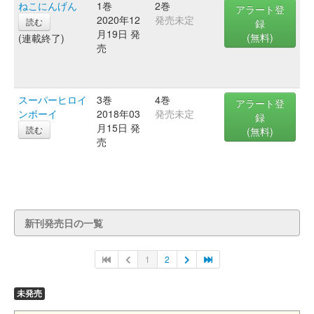
ねこにんげん
1巻
2巻
アラート登
2020年12
発売未定
読む
録
月19日 発
(無料)
(連載終了)
売
スーパーヒロイ
3巻
4巻
アラート登
ンボーイ
2018年03
発売未定
録
月15日 発
読む
(無料)
売
新刊発売日の一覧
1
2
未発売