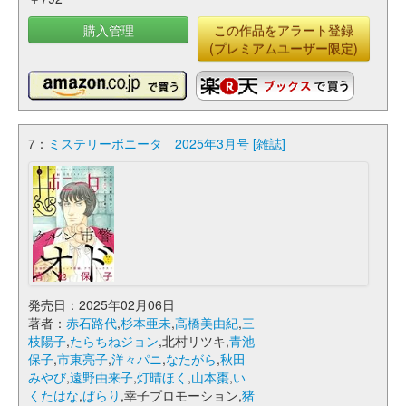
購入管理
この作品をアラート登録
(プレミアムユーザー限定)
7：
ミステリーボニータ 2025年3月号 [雑誌]
発売日：2025年02月06日
著者：
赤石路代
,
杉本亜未
,
高橋美由紀
,
三
枝陽子
,
たらちねジョン
,北村リツキ,
青池
保子
,
市東亮子
,
洋々パニ
,
なたがら
,
秋田
みやび
,
遠野由来子
,
灯晴ほく
,
山本棗
,
い
くたはな
,
ぱらり
,幸子プロモーション,
猪