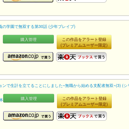
学園で無双する第30話 (少年ブレイブ)
購入管理
この作品をアラート登録
黎
(プレミアムユーザー限定)
で生計を立てることにしました~無職から始める支配者無双~(3) (シリ
購入管理
この作品をアラート登録
本
(プレミアムユーザー限定)