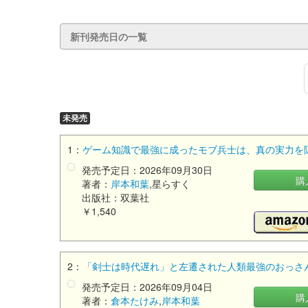
新刊発売日の一覧
未発売
1：
ゲーム知識で最強に成ったモブ兵士は、真の実力を隠し
発売予定日：2026年09月30日
購
著者：
岸本和葉
,星らすく
出版社：双葉社
￥1,540
2：
「剣士は時代遅れ」と左遷された人類最強のおっさん
発売予定日：2026年09月04日
購
著者：
倉本たけみ
,
岸本和葉