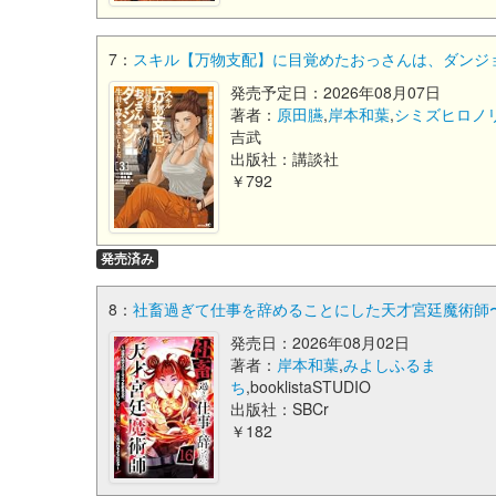
7：
スキル【万物支配】に目覚めたおっさんは、ダンジョ
発売予定日：2026年08月07日
著者：
原田臙
,
岸本和葉
,
シミズヒロノ
吉武
出版社：講談社
￥792
発売済み
8：
社畜過ぎて仕事を辞めることにした天才宮廷魔術師
発売日：2026年08月02日
著者：
岸本和葉
,
みよしふるま
ち
,booklistaSTUDIO
出版社：SBCr
￥182