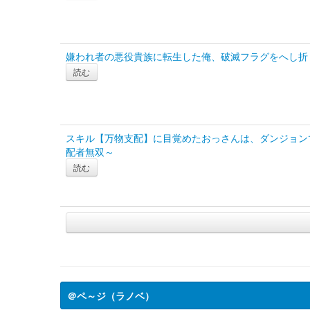
嫌われ者の悪役貴族に転生した俺、破滅フラグをへし折
読む
スキル【万物支配】に目覚めたおっさんは、ダンジョン
配者無双～
読む
＠ペ～ジ（ラノベ）