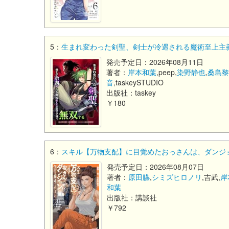
5：
生まれ変わった剣聖、剣士が冷遇される魔術至上主義の
発売予定日：2026年08月11日
著者：
岸本和葉
,peep,
染野静也
,
桑島
音
,taskeySTUDIO
出版社：taskey
￥180
6：
スキル【万物支配】に目覚めたおっさんは、ダンジョン
発売予定日：2026年08月07日
著者：
原田臙
,
シミズヒロノリ
,吉武,
岸
和葉
出版社：講談社
￥792