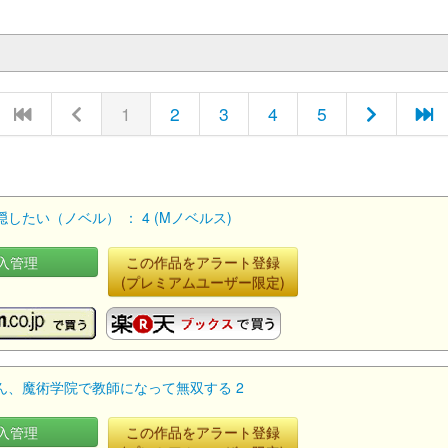
1
2
3
4
5
たい（ノベル） ： 4 (Mノベルス)
入管理
この作品をアラート登録
(プレミアムユーザー限定)
、魔術学院で教師になって無双する 2
入管理
この作品をアラート登録