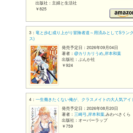
出版社：主婦と生活社
￥825
3：
竜と歩む成り上がり冒険者道～用済みとしてSランク
ス)
発売予定日：2026年09月04日
著者：
@カリカリうめ
,
岸本和葉
出版社：ぶんか社
￥924
4：
一生働きたくない俺が、クラスメイトの大人気アイドル
発売予定日：2026年08月20日
著者：
三崎弓
,
岸本和葉
,みわべさくら
出版社：オーバーラップ
￥759