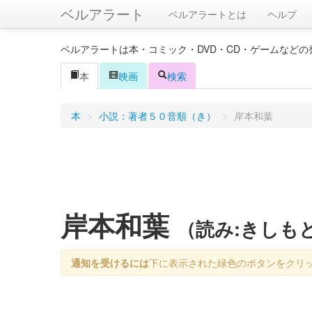
ベルアラート
ベルアラートとは
ヘルプ
ベルアラートは本・コミック・DVD・CD・ゲームなど
本
映画
検索
本
>
小説：著者５０音順（き）
>
岸本和葉
岸本和葉
（読み:きしも
通知を受けるには
下に表示された緑色のボタンをクリ