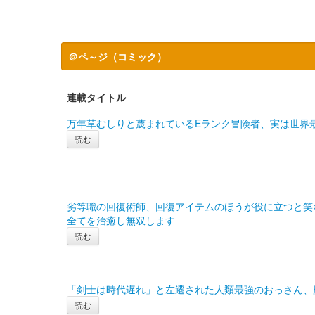
＠ペ～ジ（コミック）
連載タイトル
万年草むしりと蔑まれているEランク冒険者、実は世界最
読む
劣等職の回復術師、回復アイテムのほうが役に立つと笑
全てを治癒し無双します
読む
「剣士は時代遅れ」と左遷された人類最強のおっさん、
読む