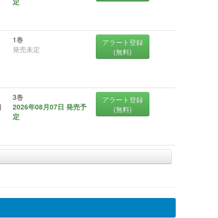
定
1巻
アラート登録
発売未定
(無料)
3巻
アラート登録
日
2026年08月07日 発売予
(無料)
定