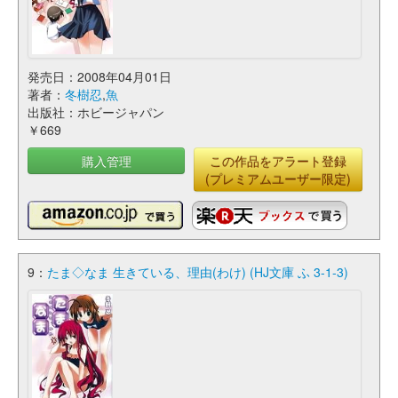
発売日：2008年04月01日
著者：
冬樹忍
,
魚
出版社：ホビージャパン
￥669
購入管理
この作品をアラート登録
(プレミアムユーザー限定)
9：
たま◇なま 生きている、理由(わけ) (HJ文庫 ふ 3-1-3)