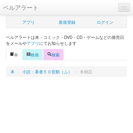
ベルアラート
ベルアラートとは
アプリ
新規登録
ログイン
ヘルプ
ベルアラートは本・コミック・DVD・CD・ゲームなどの発売日
新規登録
をメールや
アプリ
にてお知らせします
ログイン
本
映画
検索
Myカレンダー
本
>
小説：著者５０音順（ふ）
>
冬樹忍
購入管理
Myシェルフ
プレミアム