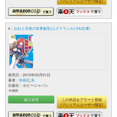
(プレミアムユーザー限定)
4：
おれと天使の世界創生(ユグドラシル) (HJ文庫)
発売日：2010年03月01日
著者：
冬樹忍
,
魚
出版社：ホビージャパン
￥669
購入管理
この作品をアラート登録
(プレミアムユーザー限定)