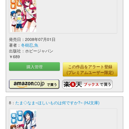
発売日：2008年07月01日
著者：
冬樹忍
,
魚
出版社：ホビージャパン
￥689
購入管理
この作品をアラート登録
(プレミアムユーザー限定)
8：
たま◇なま~ほしいものは何ですか?~ (HJ文庫)