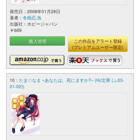
発売日：2008年01月28日
著者：
冬樹忍
,
魚
出版社：ホビージャパン
￥669
購入管理
この作品をアラート登録
(プレミアムユーザー限定)
10：
たま◇なま ~あなたは、死にますか?~ (HJ文庫 (ふ03-
01-02))