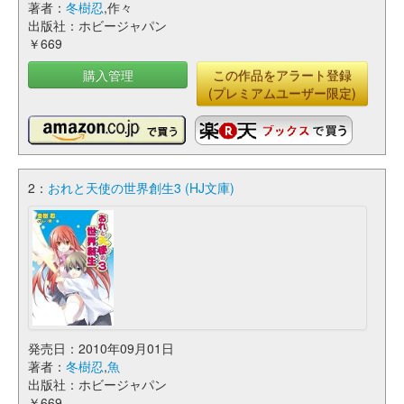
著者：
冬樹忍
,作々
出版社：ホビージャパン
￥669
購入管理
この作品をアラート登録
(プレミアムユーザー限定)
2：
おれと天使の世界創生3 (HJ文庫)
発売日：2010年09月01日
著者：
冬樹忍
,
魚
出版社：ホビージャパン
￥669