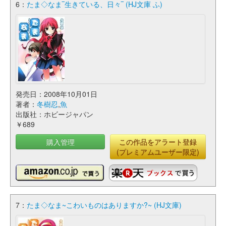
6：
たま◇なま‾生きている、日々‾ (HJ文庫 ふ)
発売日：2008年10月01日
著者：
冬樹忍
,
魚
出版社：ホビージャパン
￥689
購入管理
この作品をアラート登録
(プレミアムユーザー限定)
7：
たま◇なま~こわいものはありますか?~ (HJ文庫)