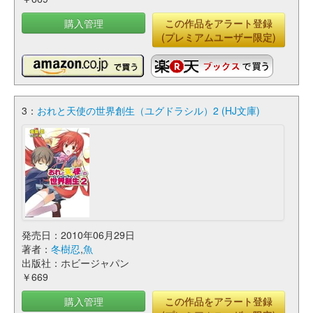
購入管理
この作品をアラート登録
(プレミアムユーザー限定)
3：
おれと天使の世界創生（ユグドラシル）2 (HJ文庫)
発売日：2010年06月29日
著者：
冬樹忍
,
魚
出版社：ホビージャパン
￥669
購入管理
この作品をアラート登録