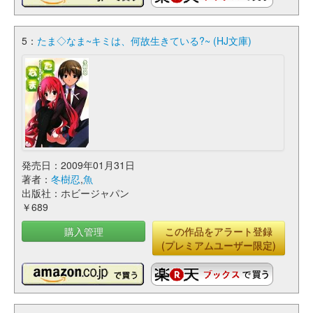
5：
たま◇なま~キミは、何故生きている?~ (HJ文庫)
発売日：2009年01月31日
著者：
冬樹忍
,
魚
出版社：ホビージャパン
￥689
購入管理
この作品をアラート登録
(プレミアムユーザー限定)