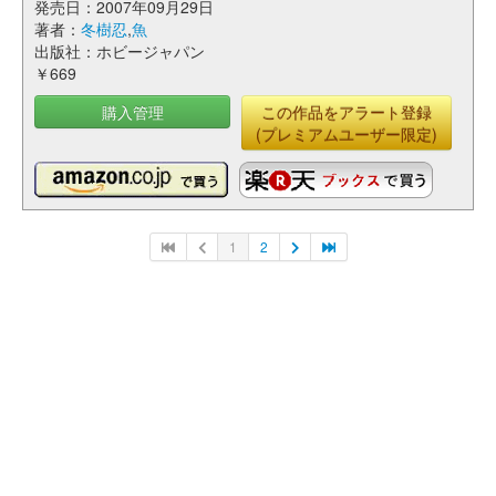
発売日：2007年09月29日
著者：
冬樹忍
,
魚
出版社：ホビージャパン
￥669
購入管理
この作品をアラート登録
(プレミアムユーザー限定)
1
2