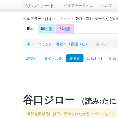
ベルアラート
ベルアラートとは
ヘルプ
ベルアラートは本・コミック・DVD・CD・ゲームなど
本
映画
検索
本
>
コミック：著者５０音順（た）
>
谷口ジロー
雑誌別
タイトル別
著者別
出版社別
新着
谷口ジロー
（読み:た
通知を受けるには
下に表示された緑色のボタンをクリ