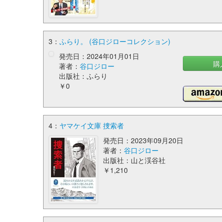
3：
ふらり。 (谷口ジローコレクション)
発売日：2024年01月01日
購
著者：
谷口ジロー
出版社：ふらり
￥0
4：
ヤマケイ文庫 捜索者
発売日：2023年09月20日
著者：
谷口ジロー
出版社：山と渓谷社
￥1,210