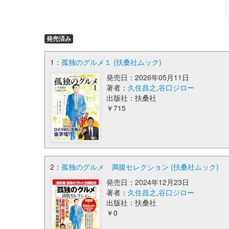
発売済み
1：
孤独のグルメ１ (扶桑社ムック)
発売日：2026年05月11日
著者：
久住昌之
,
谷口ジロー
出版社：扶桑社
￥715
2：
孤独のグルメ 満腹セレクション (扶桑社ムック)
発売日：2024年12月23日
著者：
久住昌之
,
谷口ジロー
出版社：扶桑社
￥0