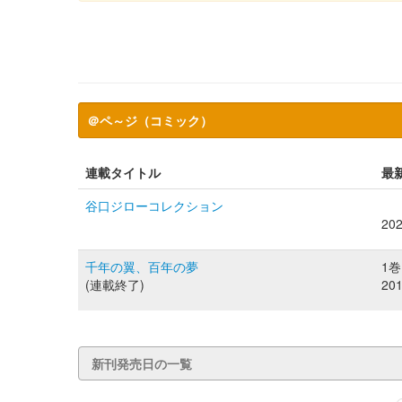
＠ペ～ジ（コミック）
連載タイトル
最
谷口ジローコレクション
20
千年の翼、百年の夢
1巻
(連載終了)
20
新刊発売日の一覧