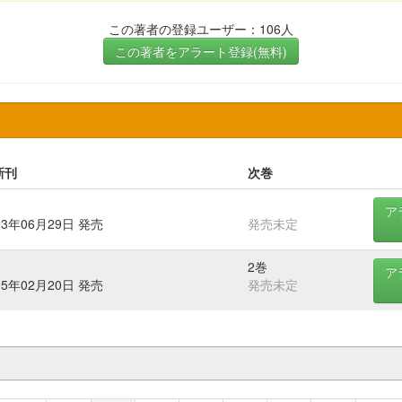
この著者の登録ユーザー：106人
この著者をアラート登録(無料)
新刊
次巻
ア
23年06月29日 発売
発売未定
2巻
ア
15年02月20日 発売
発売未定