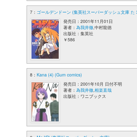
7：
ゴールデンドーン (集英社スーパーダッシュ文庫 た 3-
発売日：2001年11月01日
著者：
為我井徹
,中村龍徳
出版社：集英社
￥586
8：
Kana (4) (Gum comics)
発売日：2001年10月 日付不明
著者：
為我井徹
,
相楽直哉
出版社：ワニブックス