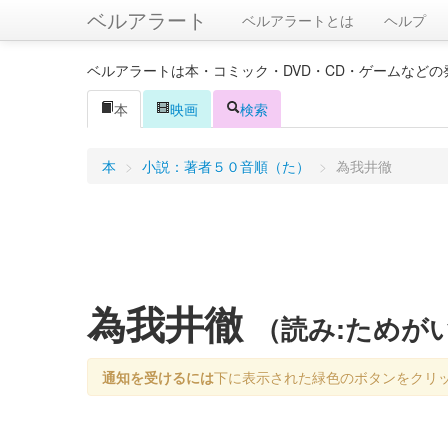
ベルアラート
ベルアラートとは
ヘルプ
ベルアラートは本・コミック・DVD・CD・ゲームなど
本
映画
検索
本
>
小説：著者５０音順（た）
>
為我井徹
為我井徹
（読み:ためが
通知を受けるには
下に表示された緑色のボタンをクリ