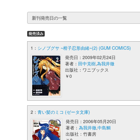
新刊発売日の一覧
発売済み
1：
シノブグサ ~柑子忍形由緒~(2) (GUM COMICS)
発売日：2009年02月24日
著者：
田中克樹
,
為我井徹
出版社：ワニブックス
￥0
2：
青い髪のミコ (ゼータ文庫)
発売日：2006年05月20日
著者：
為我井徹
,
中島鯛
出版社：竹書房