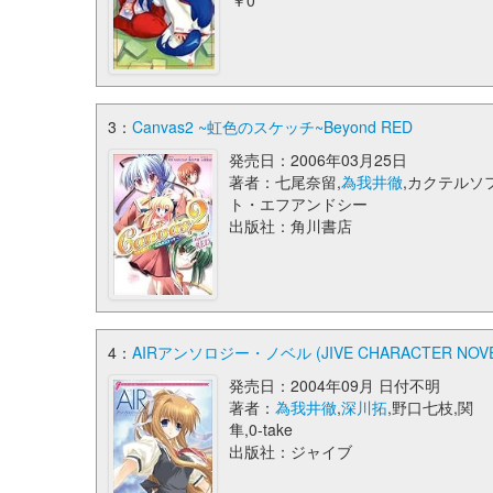
￥0
3：
Canvas2 ~虹色のスケッチ~Beyond RED
発売日：2006年03月25日
著者：七尾奈留,
為我井徹
,カクテルソ
ト・エフアンドシー
出版社：角川書店
4：
AIRアンソロジー・ノベル (JIVE CHARACTER NOVE
発売日：2004年09月 日付不明
著者：
為我井徹
,
深川拓
,野口七枝,関
隼,0‐take
出版社：ジャイブ