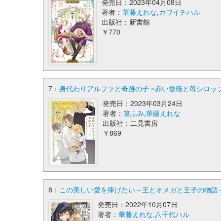
発売日：2023年04月08日
著者：
華藤えれな
,
カワイチハル
出版社：新書館
￥770
7：
身代わりアルファと奇跡の子 ~赤い薔薇と苺シロップ
発売日：2023年03月24日
著者：
篁ふみ
,
華藤えれな
出版社：二見書房
￥869
8：
この美しい愛を捧げたい～王とオメガと王子の物語～ (C
発売日：2022年10月07日
著者：
華藤えれな
,
八千代ハル