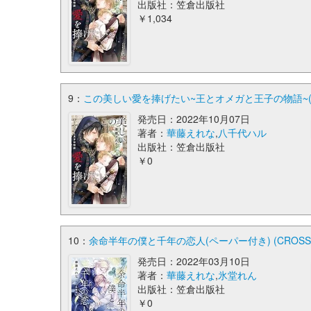
出版社：笠倉出版社
￥1,034
9：
この美しい愛を捧げたい~王とオメガと王子の物語~(ペーパ
発売日：2022年10月07日
著者：
華藤えれな
,
八千代ハル
出版社：笠倉出版社
￥0
10：
余命半年の僕と千年の恋人(ペーパー付き) (CROSS N
発売日：2022年03月10日
著者：
華藤えれな
,
氷堂れん
出版社：笠倉出版社
￥0