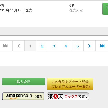
5巻
6巻
2019年11月15日 発売
発売未定
1
2
3
4
5
購入管理
この作品をアラート登録
(プレミアムユーザー限定)