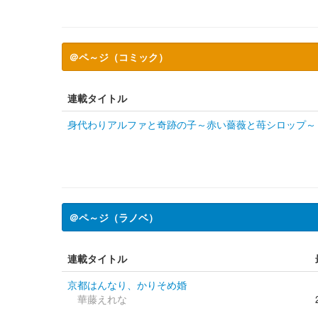
＠ペ～ジ（コミック）
連載タイトル
身代わりアルファと奇跡の子～赤い薔薇と苺シロップ～
＠ペ～ジ（ラノベ）
連載タイトル
京都はんなり、かりそめ婚
華藤えれな