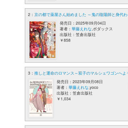
2：
京の都で薬屋さん始めました ～鬼の陰陽師と身代わり
発売日：2025年09月04日
著者：
華藤えれな
,ボダックス
出版社：笠倉出版社
￥858
3：
推しと運命のロマンス～双子のマルシェワゴンへようこそ～
発売日：2023年09月08日
著者：
華藤えれな
,yoco
出版社：笠倉出版社
￥1,034