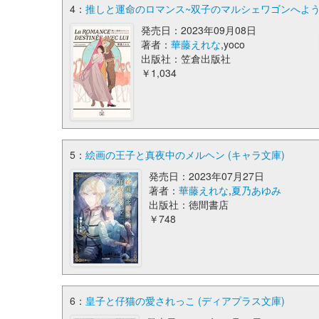
4：
推しと運命のロマンス~双子のマルシェワゴンへようこそ~(
発売日：2023年09月08日
著者：
華藤えれな
,yoco
出版社：笠倉出版社
￥1,034
5：
絵画の王子と真夜中のメルヘン (キャラ文庫)
発売日：2023年07月27日
著者：
華藤えれな
,
夏乃あゆみ
出版社：徳間書店
￥748
6：
皇子と仔猫の愛されっこ (ディアプラス文庫)