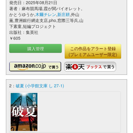
発売日：2025年08月21日
著者：麻布競馬場,霞が関バイオレット,
かとうゆうか,
木爾チレン
,
新庄耕
,外山
薫,豊洲銀行網走支店,pho,窓際三等兵,山
下素童,短編プロジェクト
出版社：集英社
￥605
購入管理
この作品をアラート登録
(プレミアムユーザー限定)
2：
破夏 (小学館文庫 し 27-1)