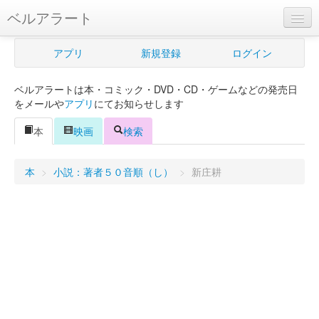
ベルアラート
ベルアラートとは
アプリ
新規登録
ログイン
ヘルプ
ベルアラートは本・コミック・DVD・CD・ゲームなどの発売日
新規登録
をメールや
アプリ
にてお知らせします
ログイン
本
映画
検索
Myカレンダー
本
>
小説：著者５０音順（し）
>
新庄耕
購入管理
Myシェルフ
プレミアム