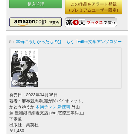
購入管理
この作品をアラート登録
(プレミアムユーザー限定)
5：
本当に欲しかったものは、もう Twitter文学アンソロジー
発売日：2023年04月05日
著者：麻布競馬場,霞が関バイオレット,
かとうゆうか,
木爾チレン
,
新庄耕
,外山
薫,豊洲銀行網走支店,pho,窓際三等兵,山
下素童
出版社：集英社
￥1,430