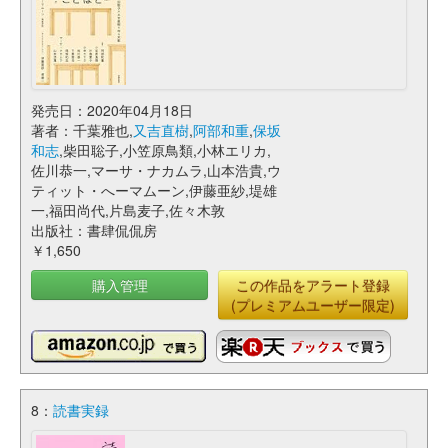
発売日：2020年04月18日
著者：千葉雅也,
又吉直樹
,
阿部和重
,
保坂
和志
,柴田聡子,小笠原鳥類,小林エリカ,
佐川恭一,マーサ・ナカムラ,山本浩貴,ウ
ティット・へーマムーン,伊藤亜紗,堤雄
一,福田尚代,片島麦子,佐々木敦
出版社：書肆侃侃房
￥1,650
購入管理
この作品をアラート登録
(プレミアムユーザー限定)
8：
読書実録