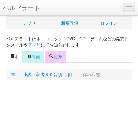
ベルアラート
ベルアラートとは
アプリ
新規登録
ログイン
ヘルプ
ベルアラートは本・コミック・DVD・CD・ゲームなどの発売日
新規登録
をメールや
アプリ
にてお知らせします
ログイン
本
映画
検索
Myカレンダー
本
>
小説：著者５０音順（ほ）
>
保坂和志
購入管理
Myシェルフ
プレミアム