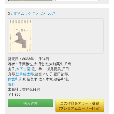
3：
文学ムック ことばと vol.7
発売日：2023年11月04日
著者：千葉雅也,大沼恵太,大前粟生,片島
麦子,
木下古栗
,佐川恭一,瀬尾夏美,戸田
真琴,
法月綸太郎
,笛宮ヱリ子,福田節郎,
保坂和志
,町屋良平,佐々木敦,池谷和浩,
藤野
出版社：書肆侃侃房
￥1,980
購入管理
この作品をアラート登録
(プレミアムユーザー限定)