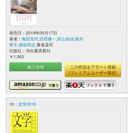
発売日：2019年05月17日
著者：
角田光代
,
吉田修一
,
村山由佳
,
柚月
裕子
,
保坂和志
,養老孟司
出版社：河出書房新社
￥1,563
購入管理
この作品をアラート登録
(プレミアムユーザー限定)
10：
文学2019