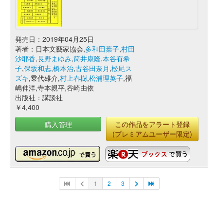
発売日：2019年04月25日
著者：日本文藝家協会,
多和田葉子
,
村田
沙耶香
,
長野まゆみ
,
筒井康隆
,
本谷有希
子
,
保坂和志
,
橋本治
,
古谷田奈月
,
松尾ス
ズキ
,乗代雄介,
村上春樹
,
松浦理英子
,福
嶋伸洋,寺本親平,谷崎由依
出版社：講談社
￥4,400
購入管理
この作品をアラート登録
(プレミアムユーザー限定)
1
2
3